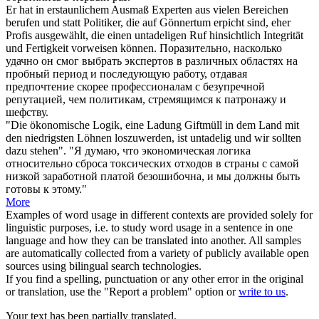
Er hat in erstaunlichem Ausmaß Experten aus vielen Bereichen
berufen und statt Politiker, die auf Gönnertum erpicht sind, eher
Profis ausgewählt, die einen
untadeligen
Ruf hinsichtlich Integrität
und Fertigkeit vorweisen können.
Поразительно, насколько
удачно он смог выбрать экспертов в различных областях на
пробный период и последующую работу, отдавая
предпочтение скорее профессионалам с
безупречной
репутацией, чем политикам, стремящимся к патронажу и
шефству.
"Die ökonomische Logik, eine Ladung Giftmüll in dem Land mit
den niedrigsten Löhnen loszuwerden, ist
untadelig
und wir sollten
dazu stehen".
"Я думаю, что экономическая логика
относительно сброса токсических отходов в страны с самой
низкой заработной платой безошибочна, и мы должны быть
готовы к этому."
More
Examples of word usage in different contexts are provided solely for
linguistic purposes, i.e. to study word usage in a sentence in one
language and how they can be translated into another. All samples
are automatically collected from a variety of publicly available open
sources using bilingual search technologies.
If you find a spelling, punctuation or any other error in the original
or translation, use the "Report a problem" option or
write to us
.
Your text has been partially translated.