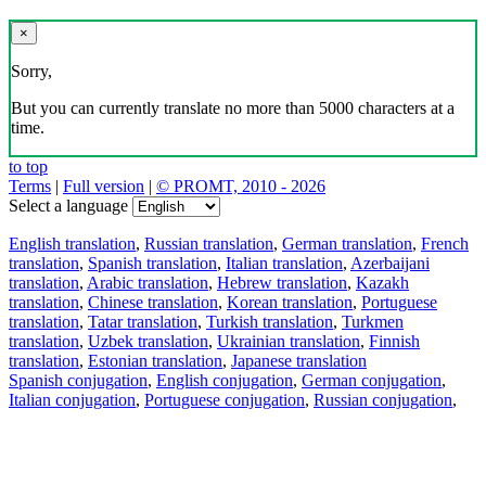
×
Sorry,
But you can currently translate no more than 5000 characters at a
time.
to top
Terms
|
Full version
|
© PROMT, 2010 - 2026
Select a language
English translation
,
Russian translation
,
German translation
,
French
translation
,
Spanish translation
,
Italian translation
,
Azerbaijani
translation
,
Arabic translation
,
Hebrew translation
,
Kazakh
translation
,
Chinese translation
,
Korean translation
,
Portuguese
translation
,
Tatar translation
,
Turkish translation
,
Turkmen
translation
,
Uzbek translation
,
Ukrainian translation
,
Finnish
translation
,
Estonian translation
,
Japanese translation
Spanish conjugation
,
English conjugation
,
German conjugation
,
Italian conjugation
,
Portuguese conjugation
,
Russian conjugation
,
French conjugation
.
Features