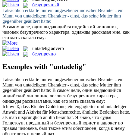
безупречный
Tatsächlich erklärte mir ein angesehener indischer Beamter - ein
Mann von
untadeligem
Charakter - einst, das seine Mutter ihm
gegenüber geäußert hätte:
В самом деле, один выдающийся индийский чиновник,
человек
безупречного
характера, однажды рассказал мне, как
его мать сказала ему:
untadelig
adverb
безупречно
Exemples with "untadelig"
Tatsächlich erklärte mir ein angesehener indischer Beamter - ein
Mann von
untadeligem
Charakter - einst, das seine Mutter ihm
gegenüber geäußert hätte:
В самом деле, один выдающийся
индийский чиновник, человек
безупречного
характера,
однажды рассказал мне, как его мать сказала ему:
Ich weiß, dass Richter Goldstone, ein engagierter und
untadeliger
Anwalt und Aktivist für Menschenrechte, ähnliche Bedenken hatte,
als man ursprünglich an ihn herantrat.
Я знаю, что судья
Голдстоун, преданный и
безупречный
юрист и адвокат по
правам человека, был также этим обеспокоен, когда к нему
обратились в первый раз.