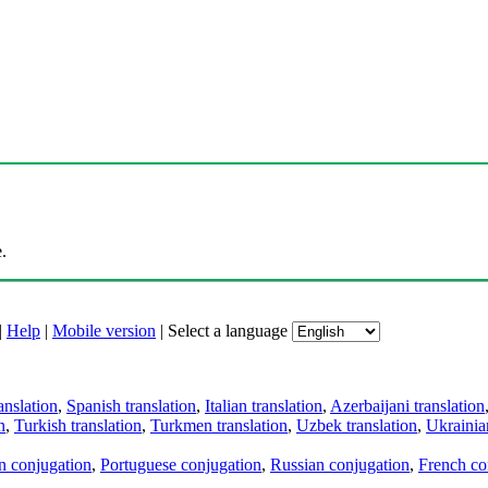
.
|
Help
|
Mobile version
|
Select a language
anslation
,
Spanish translation
,
Italian translation
,
Azerbaijani translation
n
,
Turkish translation
,
Turkmen translation
,
Uzbek translation
,
Ukrainian
an conjugation
,
Portuguese conjugation
,
Russian conjugation
,
French co