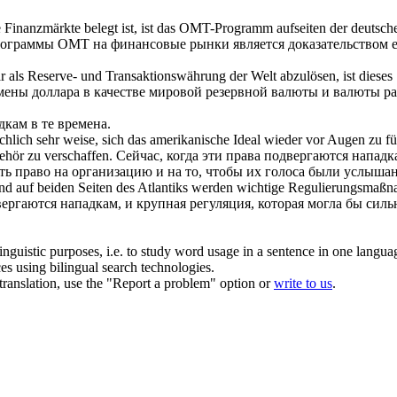
 Finanzmärkte belegt ist, ist das OMT-Programm aufseiten der deutsch
рограммы ОМТ на финансовые рынки является доказательством ее
als Reserve- und Transaktionswährung der Welt abzulösen, ist dieses "
мены доллара в качестве мировой резервной валюты и валюты рас
дкам в те времена.
tsächlich sehr weise, sich das amerikanische Ideal wieder vor Augen zu
Gehör zu verschaffen.
Сейчас, когда эти права подвергаются нападк
ь право на организацию и на то, чтобы их голоса были услыша
und auf beiden Seiten des Atlantiks werden wichtige Regulierungsmaßnah
ергаются нападкам, и крупная регуляция, которая могла бы силь
inguistic purposes, i.e. to study word usage in a sentence in one langua
ces using bilingual search technologies.
r translation, use the "Report a problem" option or
write to us
.