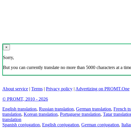
×
Sorry,
But you can currently translate no more than 5000 characters at a time
About service
|
Terms
|
Privacy policy
|
Advertizing on PROMT.One
© PROMT, 2010 - 2026
English translation
,
Russian translation
,
German translation
,
French tr
translation
,
Korean translation
,
Portuguese translation
,
Tatar translatio
translation
Spanish conjugation
,
English conjugation
,
German conjugation
,
Itali