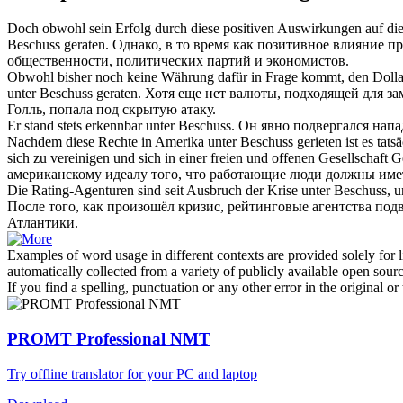
Doch obwohl sein Erfolg durch diese positiven Auswirkungen auf die
Beschuss geraten
.
Однако, в то время как позитивное влияние п
общественности, политических партий и экономистов.
Obwohl bisher noch keine Währung dafür in Frage kommt, den Dollar 
unter Beschuss geraten
.
Хотя еще нет валюты, подходящей для за
Голль, попала под скрытую атаку.
Er stand stets erkennbar
unter Beschuss
.
Он явно подвергался напа
Nachdem diese Rechte in Amerika
unter Beschuss
gerieten ist es ta
sich zu vereinigen und sich in einer freien und offenen Gesellschaft 
американскому идеалу того, что работающие люди должны имет
Die Rating-Agenturen sind seit Ausbruch der Krise
unter Beschuss
, 
После того, как произошёл кризис, рейтинговые агентства подв
Атлантики.
Examples of word usage in different contexts are provided solely for l
automatically collected from a variety of publicly available open sour
If you find a spelling, punctuation or any other error in the original o
PROMT Professional NMT
Try offline translator for your PC and laptop