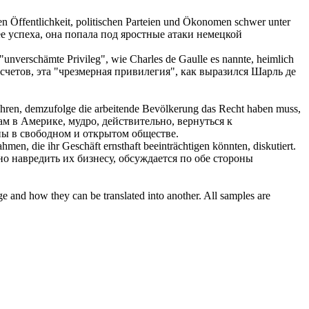
en Öffentlichkeit, politischen Parteien und Ökonomen schwer
unter
 успеха, она попала под яростные атаки немецкой
unverschämte Privileg", wie Charles de Gaulle es nannte, heimlich
четов, эта "чрезмерная привилегия", как выразился Шарль де
 führen, demzufolge die arbeitende Bevölkerung das Recht haben muss,
ам в Америке, мудро, действительно, вернуться к
ны в свободном и открытом обществе.
men, die ihr Geschäft ernsthaft beeinträchtigen könnten, diskutiert.
но навредить их бизнесу, обсуждается по обе стороны
ge and how they can be translated into another. All samples are