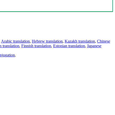
,
Arabic translation
,
Hebrew translation
,
Kazakh translation
,
Chinese
 translation
,
Finnish translation
,
Estonian translation
,
Japanese
njugation
.