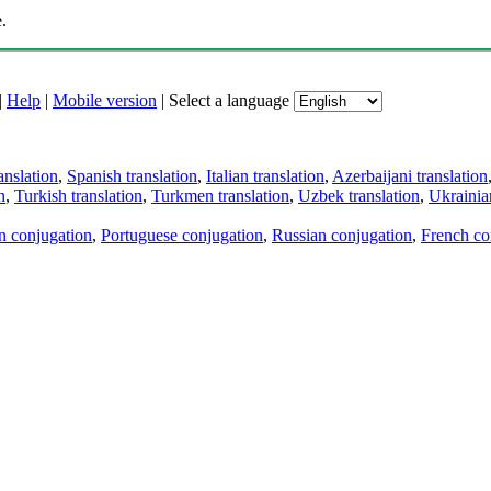
.
|
Help
|
Mobile version
|
Select a language
anslation
,
Spanish translation
,
Italian translation
,
Azerbaijani translation
n
,
Turkish translation
,
Turkmen translation
,
Uzbek translation
,
Ukrainian
an conjugation
,
Portuguese conjugation
,
Russian conjugation
,
French co