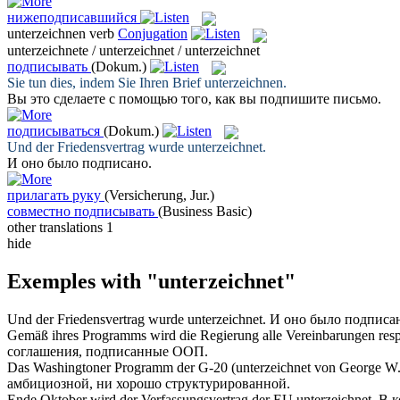
нижеподписавшийся
unterzeichnen
verb
Conjugation
unterzeichnete / unterzeichnet / unterzeichnet
подписывать
(Dokum.)
Sie tun dies, indem Sie Ihren Brief
unterzeichnen
.
Вы это сделаете с помощью того, как вы
подпишите
письмо.
подписываться
(Dokum.)
Und der Friedensvertrag wurde
unterzeichnet
.
И оно было
подписано
.
прилагать руку
(Versicherung, Jur.)
совместно подписывать
(Business Basic)
other translations
1
hide
Exemples with "unterzeichnet"
Und der Friedensvertrag wurde
unterzeichnet
.
И оно было
подписа
Gemäß ihres Programms wird die Regierung alle Vereinbarungen res
соглашения,
подписанные
ООП.
Das Washingtoner Programm der G-20 (
unterzeichnet
von George W. B
амбициозной, ни хорошо структурированной.
Ende Oktober wird der Verfassungsvertrag der EU
unterzeichnet
.
В к