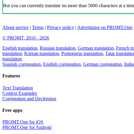
But you can currently translate no more than 5000 characters at a time
About service
|
Terms
|
Privacy policy
|
Advertizing on PROMT.One
© PROMT, 2010 - 2026
English translation
,
Russian translation
,
German translation
,
French tr
translation
,
Korean translation
,
Portuguese translation
,
Tatar translatio
translation
Spanish conjugation
,
English conjugation
,
German conjugation
,
Itali
Features
Text Translation
Context Examples
Conjugation and Declension
Free apps
PROMT.One for iOS
PROMT.One for Android