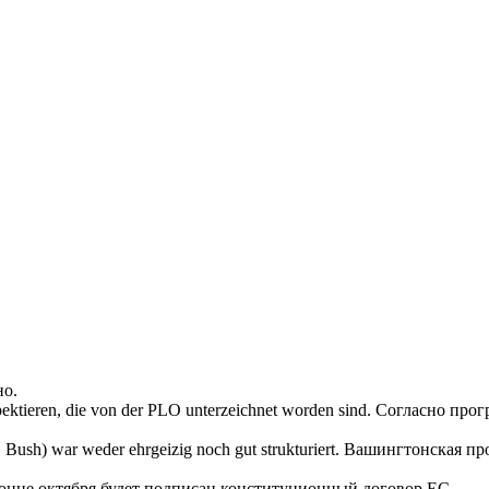
но
.
pektieren, die von der PLO
unterzeichnet
worden sind.
Согласно прогр
ush) war weder ehrgeizig noch gut strukturiert.
Вашингтонская про
онце октября будет
подписан
конституционный договор ЕС.