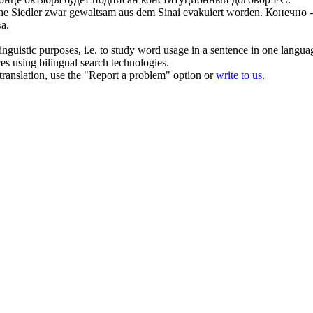
he Siedler zwar gewaltsam aus dem Sinai evakuiert worden.
Конечно -
а.
inguistic purposes, i.e. to study word usage in a sentence in one langua
ces using bilingual search technologies.
r translation, use the "Report a problem" option or
write to us
.