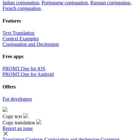
Italian conjugation
,
Portuguese conjugation
,
Russian conjugation
,
French conjugation
.
Features
Text Translation
Context Examples
Conjugation and Declension
Free apps
PROMT.One for iOS
PROMT.One for Android
Offers
For developers
Copy text
Copy translation
Report an issue
Translation
Contexts
Conjugation
and declension
Grammar