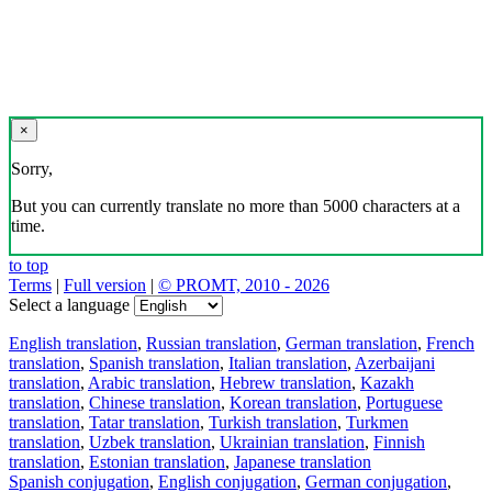
×
Sorry,
But you can currently translate no more than 5000 characters at a
time.
to top
Terms
|
Full version
|
© PROMT, 2010 - 2026
Select a language
English translation
,
Russian translation
,
German translation
,
French
translation
,
Spanish translation
,
Italian translation
,
Azerbaijani
translation
,
Arabic translation
,
Hebrew translation
,
Kazakh
translation
,
Chinese translation
,
Korean translation
,
Portuguese
translation
,
Tatar translation
,
Turkish translation
,
Turkmen
translation
,
Uzbek translation
,
Ukrainian translation
,
Finnish
translation
,
Estonian translation
,
Japanese translation
Spanish conjugation
,
English conjugation
,
German conjugation
,