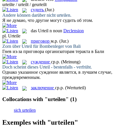
urteilte / urteilt / geurteilt
судить
(Jur.)
Andere können darüber nicht
urteilen
.
Я не думаю, что другие могут
судить
об этом.
das
Urteil
n
noun
Declension
pl.
Urteile
приговор
м.р.
(Jur.)
Zorn über
Urteil
für Bombenleger von Bali
Гнев из-за
приговора
организаторам теракта в Бали
суждение
ср.р.
(Meinung)
Doch scheint dieses
Urteil
- bestenfalls - verfrüht.
Однако указанное
суждение
является, в лучшем случае,
преждевременным.
заключение
ср.р.
(Werturteil)
Collocations with "urteilen"
(1)
sich urteilen
Exemples with "urteilen"