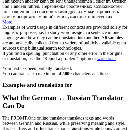
Fähigkeiten anderer kann zu sehr unangenehmen Fehler im
Urteilen
und Handeln führen.
Переоценка собственных возможностей
по сравнению со способностями других может привести к
самым неприятным ошибкам в
суждениях
и поступках.
More
Examples of word usage in different contexts are provided solely for
linguistic purposes, i.e. to study word usage in a sentence in one
language and how they can be translated into another. All samples
are automatically collected from a variety of publicly available open
sources using bilingual search technologies.
If you find a spelling, punctuation or any other error in the original
or translation, use the "Report a problem" option or
write to us
.
Your text has been partially translated.
You can translate a maximum of
5000
characters at a time.
Examples and translation for
What the German ↔ Russian Translator
Can Do
The PROMT.One online translator translates texts and words
between German and Russian, while preserving meaning and style.
It is fast, free, and offers translation suggestions while taking context