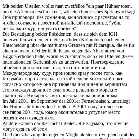
Mit beiden
Urteilen
wollte man zweifellos "ein paar Hühner töten,
um die Affen zu erschrecken", wie ein chinesisches Sprichwort sagt.
Оба
приговора
, без сомнения, выносились с расчетом на то,
чтобы, согласно известной китайской пословице, "убив
нескольких кур, напугать обезьян".
Die Bestätigung beider Präsidenten, dass sie sich dem IGH
unterwerfen würden, erfolgte, nachdem Kolumbien nach einer
Entscheidung über die maritimen Grenzen mit Nicaragua, die es für
einen schweren Fehler hielt, Klage gegen das Abkommen von
Bogotá erhoben hatte, worin es zustimmte, sich den
Urteilen
dieses
internationalen Gerichtshofs zu unterwerfen.
Подтверждение
обоими президентами того, что они подчинятся
Международному суду, произошло сразу после того, как
Колумбия опротестовала на этой неделе Боготский пакт,
согласно которому она признавала подчинение
вердиктам
этого международного суда после решения о морских
границах с Никарагуа, которое она сочла ошибочным.
Im Jahr 2001, im September der 2001er Fernsehsaison, unterliegt
der Humor für immer den
Urteilen
.
В 2001 году, в телесезон
сентября 2001 года, юмор окончательно уступает место
решениям и
суждениям
.
Andere können darüber nicht
urteilen
.
Я не думаю, что другие
могут
судить
об этом.
Die Überschätzung der eigenen Möglichkeiten im Vergleich mit den