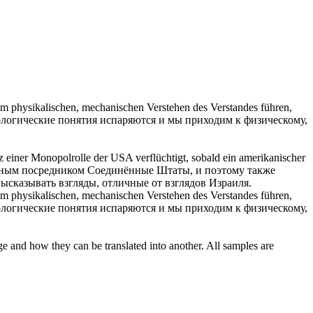
m physikalischen, mechanischen Verstehen des Verstandes führen,
хологические понятия
испаряются
и мы приходим к физическому,
ptanz einer Monopolrolle der USA
verflüchtigt
, sobald ein amerikanischer
нным посредником Соединённые Штаты, и поэтому также
высказывать взгляды, отличные от взглядов Израиля.
m physikalischen, mechanischen Verstehen des Verstandes führen,
хологические понятия
испаряются
и мы приходим к физическому,
ge and how they can be translated into another. All samples are