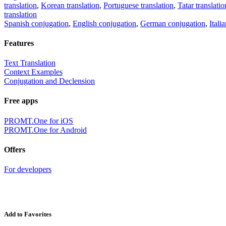
translation
,
Korean translation
,
Portuguese translation
,
Tatar translatio
translation
Spanish conjugation
,
English conjugation
,
German conjugation
,
Itali
Features
Text Translation
Context Examples
Conjugation and Declension
Free apps
PROMT.One for iOS
PROMT.One for Android
Offers
For developers
Add to Favorites