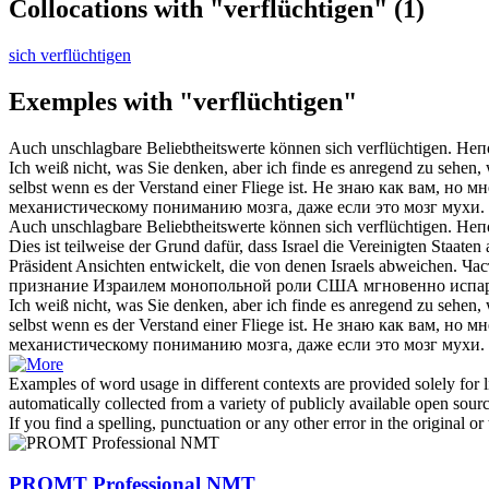
Collocations with "verflüchtigen"
(1)
sich verflüchtigen
Exemples with "verflüchtigen"
Auch unschlagbare Beliebtheitswerte können sich
verflüchtigen
.
Неп
Ich weiß nicht, was Sie denken, aber ich finde es anregend zu sehen
selbst wenn es der Verstand einer Fliege ist.
Не знаю как вам, но м
механистическому пониманию мозга, даже если это мозг мухи.
Auch unschlagbare Beliebtheitswerte können
sich verflüchtigen
.
Неп
Dies ist teilweise der Grund dafür, dass Israel die Vereinigten Staate
Präsident Ansichten entwickelt, die von denen Israels abweichen.
Час
признание Израилем монопольной роли США мгновенно
испа
Ich weiß nicht, was Sie denken, aber ich finde es anregend zu sehen,
selbst wenn es der Verstand einer Fliege ist.
Не знаю как вам, но м
механистическому пониманию мозга, даже если это мозг мухи.
Examples of word usage in different contexts are provided solely for l
automatically collected from a variety of publicly available open sour
If you find a spelling, punctuation or any other error in the original o
PROMT Professional NMT