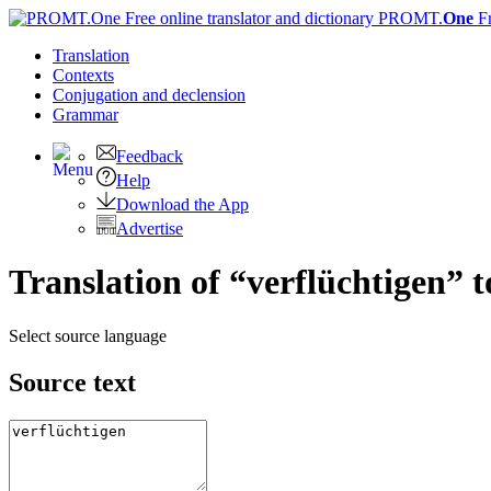
PROMT.
One
F
Translation
Contexts
Conjugation
and declension
Grammar
Feedback
Help
Download the App
Advertise
Translation of “verflüchtigen” 
Select source language
Source text