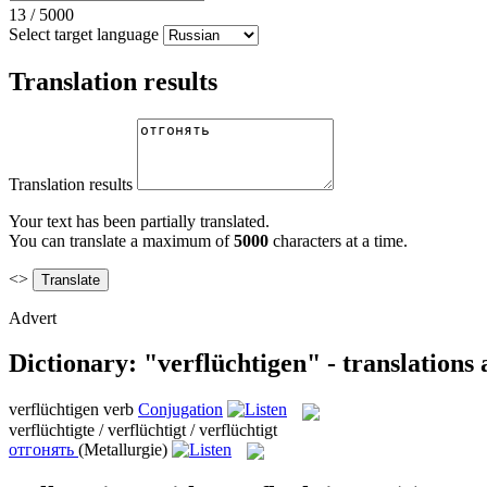
13
/
5000
Select target language
Translation results
Translation results
Your text has been partially translated.
You can translate a maximum of
5000
characters at a time.
<>
Advert
Dictionary: "verflüchtigen" - translations
verflüchtigen
verb
Conjugation
verflüchtigte / verflüchtigt / verflüchtigt
отгонять
(Metallurgie)