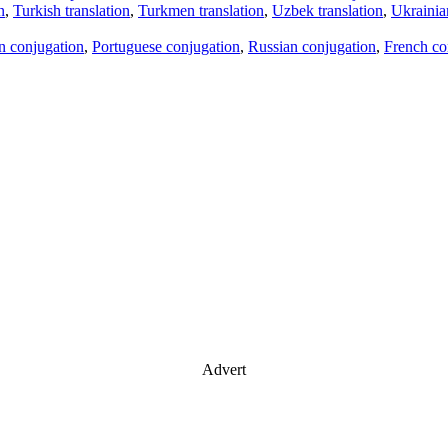
n
,
Turkish translation
,
Turkmen translation
,
Uzbek translation
,
Ukrainian
an conjugation
,
Portuguese conjugation
,
Russian conjugation
,
French co
Advert