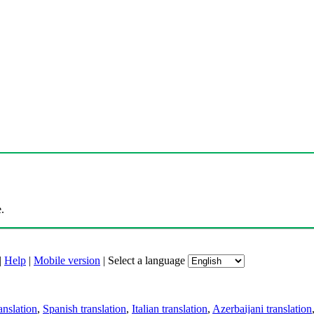
.
|
Help
|
Mobile version
|
Select a language
anslation
,
Spanish translation
,
Italian translation
,
Azerbaijani translation