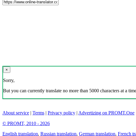
×
Sorry,
But you can currently translate no more than 5000 characters at a time
About service
|
Terms
|
Privacy policy
|
Advertizing on PROMT.One
© PROMT, 2010 - 2026
English translation
,
Russian translation
,
German translation
,
French tr