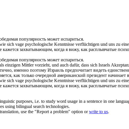
обедимая популярность может
испариться
.
, wie sich vage psychologische Kenntnisse
verflüchtigen
und uns zu eine
не кажется захватывающим, когда я вижу, как расплывчатые пси
обедимая популярность может
испариться
.
n als einzigen Mittler vorzieht, und auch dafür, dass sich Israels Akze
тично, именно поэтому Израиль предпочитает видеть единстве
ряется
, как только очередной американский президент начинает 
 wie
sich
vage psychologische Kenntnisse
verflüchtigen
und uns zu eine
не кажется захватывающим, когда я вижу, как расплывчатые пси
inguistic purposes, i.e. to study word usage in a sentence in one langua
ces using bilingual search technologies.
r translation, use the "Report a problem" option or
write to us
.