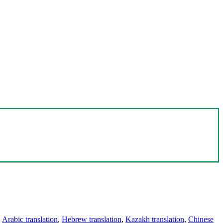
,
Arabic translation
,
Hebrew translation
,
Kazakh translation
,
Chinese