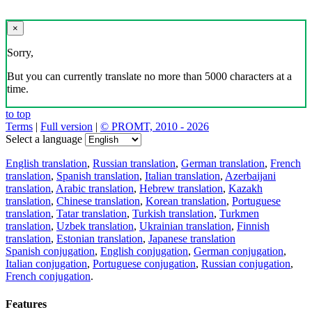
×
Sorry,
But you can currently translate no more than 5000 characters at a
time.
to top
Terms
|
Full version
|
© PROMT, 2010 - 2026
Select a language
English translation
,
Russian translation
,
German translation
,
French
translation
,
Spanish translation
,
Italian translation
,
Azerbaijani
translation
,
Arabic translation
,
Hebrew translation
,
Kazakh
translation
,
Chinese translation
,
Korean translation
,
Portuguese
translation
,
Tatar translation
,
Turkish translation
,
Turkmen
translation
,
Uzbek translation
,
Ukrainian translation
,
Finnish
translation
,
Estonian translation
,
Japanese translation
Spanish conjugation
,
English conjugation
,
German conjugation
,
Italian conjugation
,
Portuguese conjugation
,
Russian conjugation
,
French conjugation
.
Features