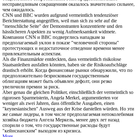
несправедливым сокращениям оказалось значительно сильнее,
чем ожидалось.
CNN und BBC wurden aufgrund
vermeintlich
tendenziöser
Berichterstattung angegriffen, weil man sich zu sehr auf die
"menschliche Seite" der Demonstranten konzentrierte und den
hässlicheren Aspekten zu wenig Aufmerksamkeit widmete.
Компании CNN и BBC подверглись нападкам за
предполагаемый
уклон в показе "человечной стороны"
протестующих и недостаточное отведение времени менее
привлекательным аспектам.
Als die Finanzmärkte entdeckten, dass
vermeintlich
risikolose
Staatsanleihen ausfallen könnten, haben sie die Risikoaufschläge
drastisch erhöht.
Когда финансовые рынки обнаружили, что по
предположительно
безрисковым государственным
облигациям может быть объявлен дефолт, они резко
увеличили премии за риск.
Aber genau die gleichen Politiker, einschließlich der
vermeintlich
so
rigorosen Sparmeisterin, Angela Merkel, argumentierten vor
weniger als zwei Jahren, dass öffentliche Ausgaben, einen
"keynesianischen" Ausweg aus der Krise darstellen würden.
Но эти
же самые лидеры, в том числе
предполагаемая
непоколебимая
хозяйка бюджета Ангела Меркель, менее двух лет назад
спорили о том, что государственные расходы будут
"кейнсианским" выходом из кризиса.
More