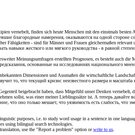
zipien
vernebelt
, finden sich heute Menschen mit den einstmals besten A
мевшие благородные намерения, оказываются на одной стороне 
her Fähigkeiten - sind für Männer und Frauen gleichermaßen relevant und
вать навыки жесткого или мягкого руководства - в равной степ
desweiter Meinungsumfragen erstellten Prognosen, es besteht auch die
редсказания, основанные на исследованиях национального мнен
n unbekannten Dimensionen und Ausmaßen die wirtschaftliche Landschaf
звучит то, что текущий кризис неизвестного размера и масштаба
Gegenteil beigebracht haben, dass Mitgefühl unser Denken
vernebelt
, 
hmen sollst, was einer meiner Lieblingssätze ist.
А теперь давайте 
е, что оно только мешает, что уязвимость есть слабость, что эм
inguistic purposes, i.e. to study word usage in a sentence in one langua
ces using bilingual search technologies.
r translation, use the "Report a problem" option or
write to us
.