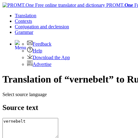
PROMT.
One
F
Translation
Contexts
Conjugation
and declension
Grammar
Feedback
Help
Download the App
Advertise
Translation of “vernebelt” to R
Select source language
Source text