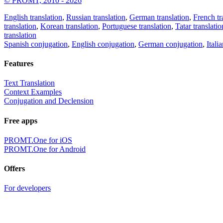
© PROMT, 2010 - 2026
English translation
,
Russian translation
,
German translation
,
French tr
translation
,
Korean translation
,
Portuguese translation
,
Tatar translatio
translation
Spanish conjugation
,
English conjugation
,
German conjugation
,
Itali
Features
Text Translation
Context Examples
Conjugation and Declension
Free apps
PROMT.One for iOS
PROMT.One for Android
Offers
For developers