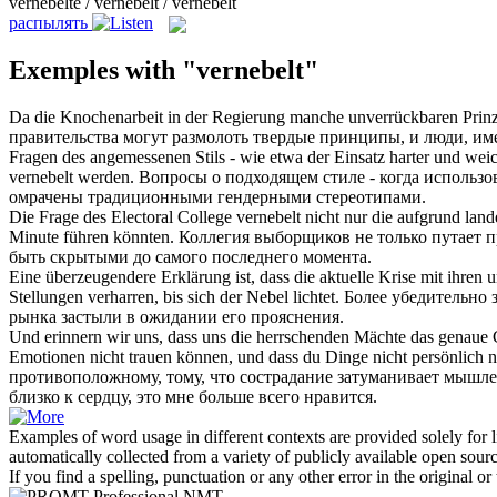
vernebelte / vernebelt / vernebelt
распылять
Exemples with "vernebelt"
Da die Knochenarbeit in der Regierung manche unverrückbaren Prin
правительства могут размолоть твердые принципы, и люди, и
Fragen des angemessenen Stils - wie etwa der Einsatz harter und weic
vernebelt
werden.
Вопросы о подходящем стиле - когда использо
омрачены традиционными гендерными стереотипами.
Die Frage des Electoral College
vernebelt
nicht nur die aufgrund lan
Minute führen könnten.
Коллегия выборщиков не только путает п
быть скрытыми до самого последнего момента.
Eine überzeugendere Erklärung ist, dass die aktuelle Krise mit ihre
Stellungen verharren, bis sich der Nebel lichtet.
Более убедительно 
рынка застыли в ожидании его прояснения.
Und erinnern wir uns, dass uns die herrschenden Mächte das genaue 
Emotionen nicht trauen können, und dass du Dinge nicht persönlich ne
противоположному, тому, что сострадание затуманивает мышлени
близко к сердцу, это мне больше всего нравится.
Examples of word usage in different contexts are provided solely for l
automatically collected from a variety of publicly available open sour
If you find a spelling, punctuation or any other error in the original o