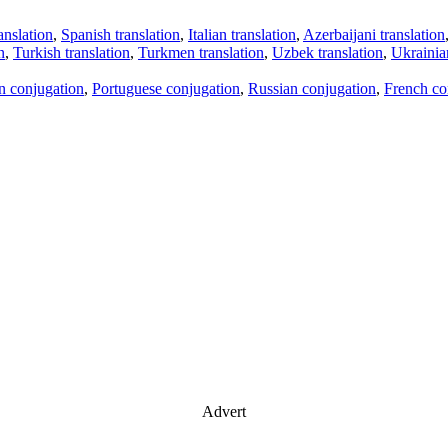
anslation
,
Spanish translation
,
Italian translation
,
Azerbaijani translation
n
,
Turkish translation
,
Turkmen translation
,
Uzbek translation
,
Ukrainian
an conjugation
,
Portuguese conjugation
,
Russian conjugation
,
French co
Advert