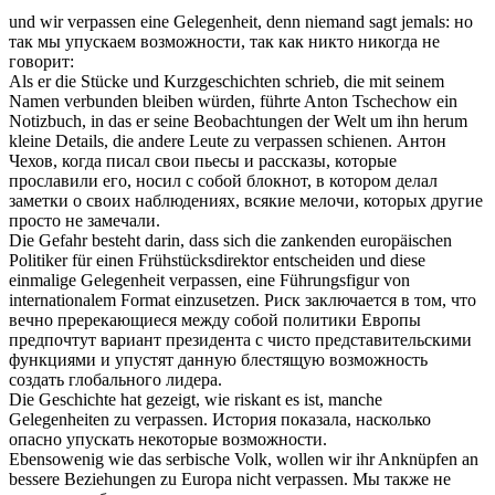
und wir
verpassen
eine Gelegenheit, denn niemand sagt jemals:
но
так мы
упускаем
возможности, так как никто никогда не
говорит:
Als er die Stücke und Kurzgeschichten schrieb, die mit seinem
Namen verbunden bleiben würden, führte Anton Tschechow ein
Notizbuch, in das er seine Beobachtungen der Welt um ihn herum
kleine Details, die andere Leute zu
verpassen
schienen.
Антон
Чехов, когда писал свои пьесы и рассказы, которые
прославили его, носил с собой блокнот, в котором
делал
заметки о своих наблюдениях, всякие мелочи, которых другие
просто не замечали.
Die Gefahr besteht darin, dass sich die zankenden europäischen
Politiker für einen Frühstücksdirektor entscheiden und diese
einmalige Gelegenheit
verpassen
, eine Führungsfigur von
internationalem Format einzusetzen.
Риск заключается в том, что
вечно пререкающиеся между собой политики Европы
предпочтут вариант президента с чисто представительскими
функциями и упустят
данную
блестящую возможность
создать глобального лидера.
Die Geschichte hat gezeigt, wie riskant es ist, manche
Gelegenheiten zu
verpassen
.
История показала, насколько
опасно
упускать
некоторые возможности.
Ebensowenig wie das serbische Volk, wollen wir ihr Anknüpfen an
bessere Beziehungen zu Europa nicht
verpassen
.
Мы также не