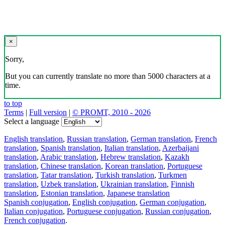
×
Sorry,
But you can currently translate no more than 5000 characters at a
time.
to top
Terms
|
Full version
|
© PROMT, 2010 - 2026
Select a language
English translation
,
Russian translation
,
German translation
,
French
translation
,
Spanish translation
,
Italian translation
,
Azerbaijani
translation
,
Arabic translation
,
Hebrew translation
,
Kazakh
translation
,
Chinese translation
,
Korean translation
,
Portuguese
translation
,
Tatar translation
,
Turkish translation
,
Turkmen
translation
,
Uzbek translation
,
Ukrainian translation
,
Finnish
translation
,
Estonian translation
,
Japanese translation
Spanish conjugation
,
English conjugation
,
German conjugation
,
Italian conjugation
,
Portuguese conjugation
,
Russian conjugation
,
French conjugation
.