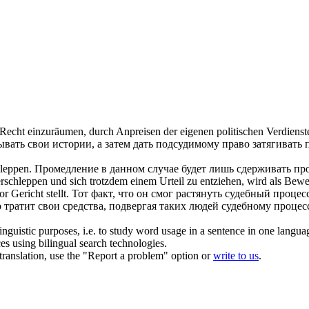
cht einzuräumen, durch Anpreisen der eigenen politischen Verdienst
вать свои истории, а затем дать подсудимому право
затягивать
п
hleppen
.
Промедление в данном случае будет лишь сдерживать пр
rschleppen
und sich trotzdem einem Urteil zu entziehen, wird als Bewe
 Gericht stellt.
Тот факт, что он смог растянуть судебный процесс
тратит свои средства, подвергая таких людей судебному процесс
inguistic purposes, i.e. to study word usage in a sentence in one langua
ces using bilingual search technologies.
r translation, use the "Report a problem" option or
write to us
.