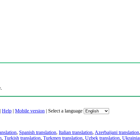
.
|
Help
|
Mobile version
|
Select a language
anslation
,
Spanish translation
,
Italian translation
,
Azerbaijani translation
n
,
Turkish translation
,
Turkmen translation
,
Uzbek translation
,
Ukrainian