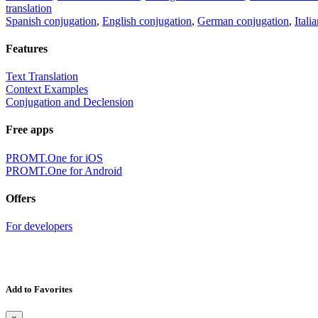
translation
Spanish conjugation
,
English conjugation
,
German conjugation
,
Itali
Features
Text Translation
Context Examples
Conjugation and Declension
Free apps
PROMT.One for iOS
PROMT.One for Android
Offers
For developers
Add to Favorites