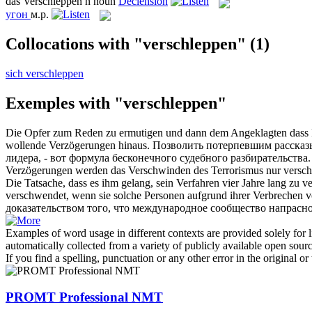
das
Verschleppen
n
noun
Declension
угон
м.р.
Collocations with "verschleppen"
(1)
sich verschleppen
Exemples with "verschleppen"
Die Opfer zum Reden zu ermutigen und dann dem Angeklagten dass Re
wollende Verzögerungen hinaus.
Позволить потерпевшим рассказы
лидера, - вот формула бесконечного судебного разбирательства.
Verzögerungen werden das Verschwinden des Terrorismus nur
versc
Die Tatsache, dass es ihm gelang, sein Verfahren vier Jahre lang zu
ve
verschwendet, wenn sie solche Personen aufgrund ihrer Verbrechen vor
доказательством того, что международное сообщество напрасно 
Examples of word usage in different contexts are provided solely for l
automatically collected from a variety of publicly available open sour
If you find a spelling, punctuation or any other error in the original o
PROMT Professional NMT