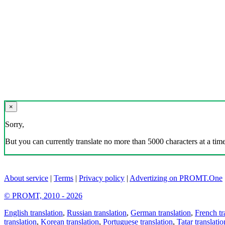
×
Sorry,
But you can currently translate no more than 5000 characters at a time
About service
|
Terms
|
Privacy policy
|
Advertizing on PROMT.One
© PROMT, 2010 - 2026
English translation
,
Russian translation
,
German translation
,
French tr
translation
,
Korean translation
,
Portuguese translation
,
Tatar translatio