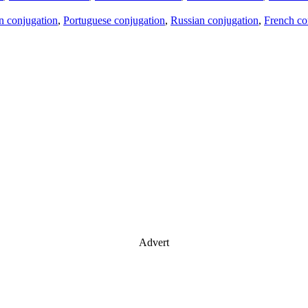
an conjugation
,
Portuguese conjugation
,
Russian conjugation
,
French co
Advert