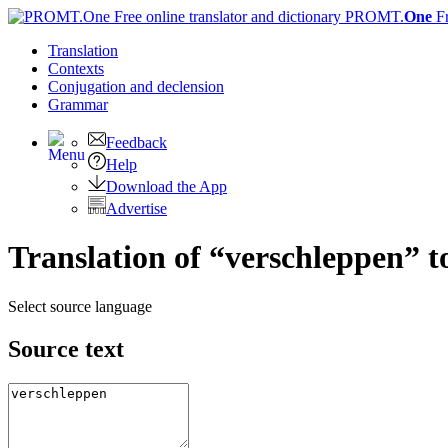
PROMT.
One
F
Translation
Contexts
Conjugation
and declension
Grammar
Feedback
Help
Download the App
Advertise
Translation of “verschleppen” t
Select source language
Source text