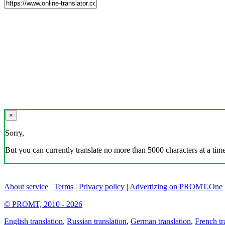
×
Sorry,
But you can currently translate no more than 5000 characters at a time
About service
|
Terms
|
Privacy policy
|
Advertizing on PROMT.One
© PROMT, 2010 - 2026
English translation
,
Russian translation
,
German translation
,
French tr