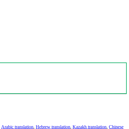
,
Arabic translation
,
Hebrew translation
,
Kazakh translation
,
Chinese