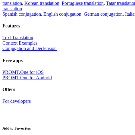
translation
,
Korean translation
,
Portuguese translation
,
Tatar translatio
translation
Spanish conjugation
,
English conjugation
,
German conjugation
,
Itali
Features
Text Translation
Context Examples
Conjugation and Declension
Free apps
PROMT.One for iOS
PROMT.One for Android
Offers
For developers
Add to Favorites