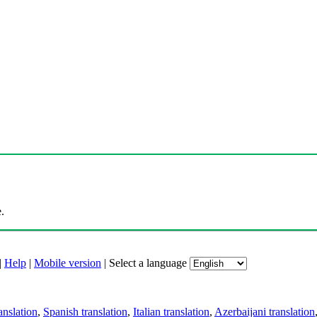
.
|
Help
|
Mobile version
|
Select a language
anslation
,
Spanish translation
,
Italian translation
,
Azerbaijani translation