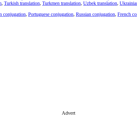
n
,
Turkish translation
,
Turkmen translation
,
Uzbek translation
,
Ukrainian
an conjugation
,
Portuguese conjugation
,
Russian conjugation
,
French co
Advert