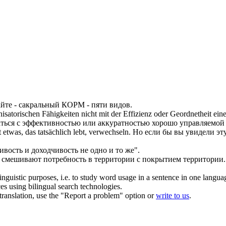
айте
- сакральный КОРМ - пяти видов.
satorischen Fähigkeiten nicht mit der Effizienz oder Geordnetheit eine
ться
с эффективностью или аккуратностью хорошо управляемой 
etwas, das tatsächlich lebt,
verwechseln
.
Но если бы вы увидели эт
ивость и доходчивость не одно и то же".
смешивают потребность в территории с покрытием территории.
inguistic purposes, i.e. to study word usage in a sentence in one langua
ces using bilingual search technologies.
r translation, use the "Report a problem" option or
write to us
.