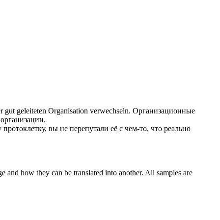
r gut geleiteten Organisation
verwechseln
.
Организационные
организации.
у протоклетку, вы не
перепутали
её с чем-то, что реально
ge and how they can be translated into another. All samples are