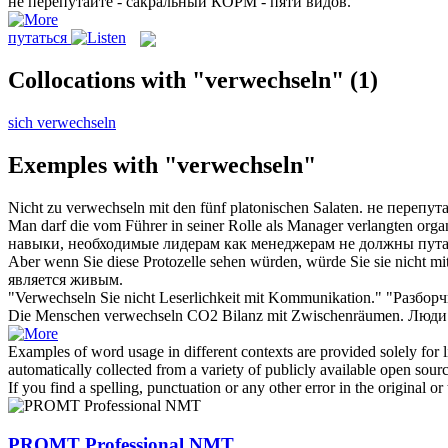
не
перепутайте
- сакральный КОРМ - пяти видов.
путаться
Collocations with "verwechseln"
(1)
sich verwechseln
Exemples with "verwechseln"
Nicht zu
verwechseln
mit den fünf platonischen Salaten.
не
перепут
Man darf die vom Führer in seiner Rolle als Manager verlangten organi
навыки, необходимые лидерам как менеджерам не должны
пута
Aber wenn Sie diese Protozelle sehen würden, würde Sie sie nicht mit 
является живым.
"
Verwechseln
Sie nicht Leserlichkeit mit Kommunikation."
"Разборч
Die Menschen
verwechseln
CO2 Bilanz mit Zwischenräumen.
Люди 
Examples of word usage in different contexts are provided solely for l
automatically collected from a variety of publicly available open sour
If you find a spelling, punctuation or any other error in the original o
PROMT Professional NMT