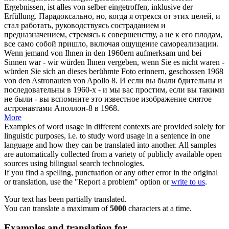
Ergebnissen, ist alles
von
selber eingetroffen, inklusive der
Erfüllung.
Парадоксально, но, когда я отрекся
от
этих целей, и
стал работать, руководствуясь состраданием и
предназначением, стремясь к совершенству, а не к его плодам,
все само собой пришло, включая ощущение самореализации.
Wenn jemand von Ihnen in den 1960ern aufmerksam und bei
Sinnen
war - wir würden Ihnen vergeben, wenn Sie es nicht waren -
würden Sie sich an dieses berühmte Foto erinnern, geschossen 1968
von den Astronauten von Apollo 8.
И если вы были бдительны и
последовательны в 1960-х - и мы вас простим, если вы такими
не были - вы вспомните это известное изображение снятое
астронавтами Аполлон-8 в 1968.
More
Examples of word usage in different contexts are provided solely for
linguistic purposes, i.e. to study word usage in a sentence in one
language and how they can be translated into another. All samples
are automatically collected from a variety of publicly available open
sources using bilingual search technologies.
If you find a spelling, punctuation or any other error in the original
or translation, use the "Report a problem" option or
write to us
.
Your text has been partially translated.
You can translate a maximum of
5000
characters at a time.
Examples and translation for