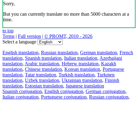
Sorry,
But you can currently translate no more than 5000 characters at a
time.
to top
Terms
|
Full version
|
© PROMT, 2010 - 2026
Select a language
English translation
,
Russian translation
,
German translation
,
French
translation
,
Spanish translation
,
Italian translation
,
Azerbaijani
translation
,
Arabic translation
,
Hebrew translation
,
Kazakh
translation
,
Chinese translation
,
Korean translation
,
Portuguese
translation
,
Tatar translation
,
Turkish translation
,
Turkmen
translation
,
Uzbek translation
,
Ukrainian translation
,
Finnish
translation
,
Estonian translation
,
Japanese translation
Spanish conjugation
,
English conjugation
,
German conjugation
,
Italian conjugation
,
Portuguese conjugation
,
Russian conjugation
,
French conjugation
.
Features
Text Translation
Context Examples
Conjugation and Declension