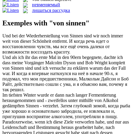
невменяемый
лишаться рассудка
Exemples with "von sinnen"
Und bei der Wiederherstellung
von Sinnen
sind wir noch immer
weit von dieser Schönheit entfernt.
И когда речь идет о
восстановлении чувств, мы все ещё очень далеки от
возможности воссоздать красоту.
Und als ich ihr das erste Mal in den 90ern begegnete, dachte ich
dass meine Vorgänger Malcolm Dyson und Bob Wright komplett
von Sinnen
sind und ich versuche zu erklären warum das der Fall
war.
И когда я впервые наткнулся на неё в начале 90-х, я
подумал, что мои предшественники, Малкольм Дайсон и Боб
Райт, действительно сошли с ума, и я объясню вам, почему я
так решил.
Im tiefsten Winter wurde er dann nach langer Fermentierung
herausgenommen und - zweifellos unter mithilfe
von
Alkohol
gedämpften
Sinnen
- verzehrt.
Затем глубокой зимой, когда рыба
уже хорошо и основательно забродила, ее извлекали и,
приглушив восприятие алкоголем, употребляли в пищу.
Paradoxerweise, wenn ich diese Ziele verworfen habe, und nur aus
Leidenschaft und Bestimmung heraus gearbeitet habe, nach
hervorragenden Leistungen gesucht habe statt nach dessen