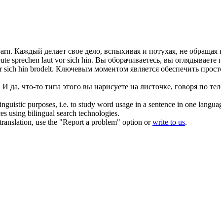
arn.
Каждый делает свое дело, вспыхивая и потухая, не обращая 
ute sprechen laut
vor sich hin
.
Вы оборачиваетесь, вы оглядываете 
r sich hin
brodelt.
Ключевым моментом
является
обеспечить прост
.
И да, что-то типа этого вы нарисуете на листочке,
говоря по те
inguistic purposes, i.e. to study word usage in a sentence in one langua
ces using bilingual search technologies.
r translation, use the "Report a problem" option or
write to us
.