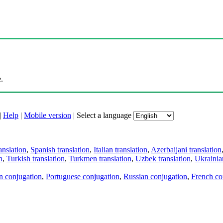
.
|
Help
|
Mobile version
|
Select a language
anslation
,
Spanish translation
,
Italian translation
,
Azerbaijani translation
n
,
Turkish translation
,
Turkmen translation
,
Uzbek translation
,
Ukrainian
an conjugation
,
Portuguese conjugation
,
Russian conjugation
,
French co