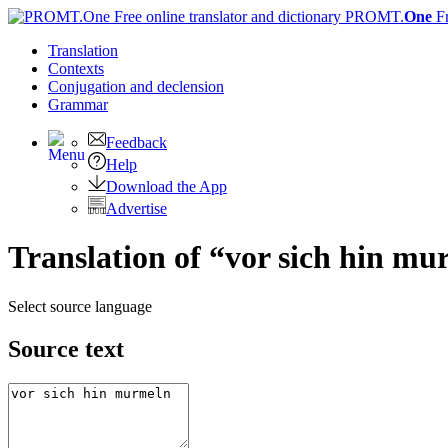
PROMT.
One
F
Translation
Contexts
Conjugation
and declension
Grammar
Feedback
Help
Download the App
Advertise
Translation of “vor sich hin mu
Select source language
Source text