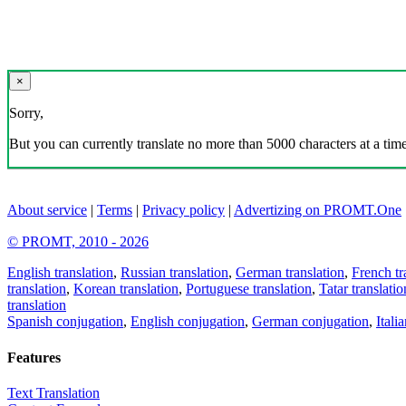
×
Sorry,
But you can currently translate no more than 5000 characters at a time
About service
|
Terms
|
Privacy policy
|
Advertizing on PROMT.One
© PROMT, 2010 - 2026
English translation
,
Russian translation
,
German translation
,
French tr
translation
,
Korean translation
,
Portuguese translation
,
Tatar translatio
translation
Spanish conjugation
,
English conjugation
,
German conjugation
,
Itali
Features
Text Translation