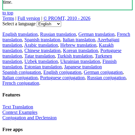
time.
to top
Terms
|
Full version
|
© PROMT, 2010 - 2026
Select a language
English translation
,
Russian translation
,
German translation
,
French
translation
,
Spanish translation
,
Italian translation
,
Azerbaijani
translation
,
Arabic translation
,
Hebrew translation
,
Kazakh
translation
,
Chinese translation
,
Korean translation
,
Portuguese
translation
,
Tatar translation
,
Turkish translation
,
Turkmen
translation
,
Uzbek translation
,
Ukrainian translation
,
Finnish
translation
,
Estonian translation
,
Japanese translation
Spanish conjugation
,
English conjugation
,
German conjugation
,
Italian conjugation
,
Portuguese conjugation
,
Russian conjugation
,
French conjugation
.
Features
Text Translation
Context Examples
Conjugation and Declension
Free apps