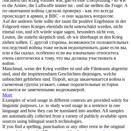
Nachdem der Krieg
vorüber
war, gab es eine Überprüfung - so wie
es die Armee, die Luftwaffe immer tut - und sie stellten die Frage:
А
по окончании войны сделали проверку - как это всегда
происходит в армии, в ВВС - и они задались вопросом:
Auf der anderen Seite sollte der raum für positive Ergebnisse in der
Folgezeit eines Krieges ebenfalls nicht unterschätzt werden, nicht
einmal von, und ich würde sogar sagen, besonders nicht von,
Leuten, die zutiefst skeptisch sind, ob wir überhaupt in den Krieg
ziehen
sollten.
С другой стороны, возможности положительных
последствий войны тоже нельзя недооценивать даже если вы,
или я бы сказал, особенно если вы изначально относитесь
очень скептически к тому, что мы должны участвовать в
войне.
Manchmal, wenn der Krieg
vorüber
ist und alle Filmteams abgereist
sind, sind die inspirierendsten Geschichten diejenigen, welche
unbeachtet geblieben sind.
Порой, когда заканчивается война и
съемочная группа уезжает, самые поразительные истории
остаются не замеченными видеокамерой.
More
Examples of word usage in different contexts are provided solely for
linguistic purposes, i.e. to study word usage in a sentence in one
language and how they can be translated into another. All samples
are automatically collected from a variety of publicly available open
sources using bilingual search technologies.
If you find a spelling, punctuation or any other error in the original