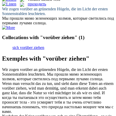
проходить
Wir
zogen vorüber
an grünenden Hügeln, die im Licht der ersten
Sonnenstrahlen leuchteten.
Мы
прошли
мимо зеленеющих холмов, которые светились под
первыми лучами солнца.
Collocations with "vorüber ziehen"
(1)
sich vorüber ziehen
Exemples with "vorüber ziehen"
Wir
zogen vorüber
an grünenden Hügeln, die im Licht der ersten
Sonnenstrahlen leuchteten.
Мы
прошли
мимо зеленеющих
холмов, которые светились под первыми лучами солнца.
Wenn man versucht das zu tun, und sieht dann diese Toten an einem
vorüber ziehen
, wird man demütig, und man erkennt dabei auch
ganz klar, dass die Natur so viel mächtiger ist als wir es sind.
И
когда ты пытаешься это осуществить и затем мимо тебя
проносят тела - это усмиряет тебя и ты очень отчетливо
начинаешь понимать, что природа настолько мощнее чем мы с
вами.