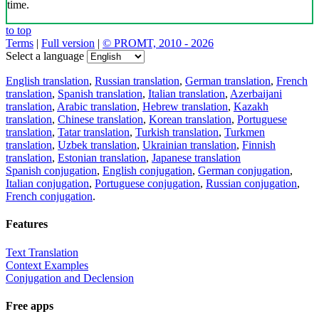
time.
to top
Terms
|
Full version
|
© PROMT, 2010 - 2026
Select a language
English translation
,
Russian translation
,
German translation
,
French
translation
,
Spanish translation
,
Italian translation
,
Azerbaijani
translation
,
Arabic translation
,
Hebrew translation
,
Kazakh
translation
,
Chinese translation
,
Korean translation
,
Portuguese
translation
,
Tatar translation
,
Turkish translation
,
Turkmen
translation
,
Uzbek translation
,
Ukrainian translation
,
Finnish
translation
,
Estonian translation
,
Japanese translation
Spanish conjugation
,
English conjugation
,
German conjugation
,
Italian conjugation
,
Portuguese conjugation
,
Russian conjugation
,
French conjugation
.
Features
Text Translation
Context Examples
Conjugation and Declension
Free apps