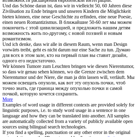
возможности расширения европейской интеграции.
Und das Schöne daran ist, dass wir in vielleicht 50, 60 Jahren diese
Zivilisation zu Ende
bringen
und unseren Kindern die Möglichkeit
bieten können, eine neue Geschichte zu erfinden, eine neue Poesie,
einen neuen Romantizismus.
В ближайшие 50-60 лет мы можем
покончить с этой цивилизацией, и предложить нашим детям
возможность жить по-другому, с новой поэзией и новым
романтизмом.
Und ich denke, dass wir alle in diesem Raum, wenn man Design
vorwärts
treibt, geht es nicht darum nur eine Sache zu tun.
Думаю
для всех в этом зале, кто на первый план вы ставит дизайн,
одного его недостаточно.
Wir können Tumore zum Leuchten
bringen
wie diesen Nierentumor,
so dass wir genau sehen können, wo die Grenze zwischen dem
Nierentumor und der Niere, die man ja drin lassen will, verläuft.
Мы
можем освещать опухоли, как вот эту опухоль почки, чтоб
точно знать, где граница между опухолью почки и самой
почкой, которую хочется сохранить.
More
Examples of word usage in different contexts are provided solely for
linguistic purposes, i.e. to study word usage in a sentence in one
language and how they can be translated into another. All samples
are automatically collected from a variety of publicly available open
sources using bilingual search technologies.
If you find a spelling, punctuation or any other error in the original