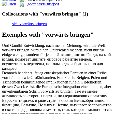
доставлять вперед
Collocations with "vorwärts bringen"
(1)
sich vorwärts bringen
Exemples with "vorwärts bringen"
Und Gandhi-Entwicklung, nach meiner Meinung, wird die Welt
vorwärts bringen
, wird einen Unterschied machen, nicht nur für
einige wenige, sondern für jeden.
Инжиниринг по Ганди, на мой
взгляд, помогает двигать мировое развитие вперёд,
осуществлять перемены, не только для избранных, но для
каждого.
Dennoch hat der Aufstieg euroskeptischer Parteien in einer Reihe
von Ländern wie Großbritannien, Frankreich, Belgien, Polen und
Tschechien beunruhigende Implikationen für ein Gipfeltreffen,
dessen Zweck es ist, die Europäische Integration einen kleinen, aber
unverkennbaren Schritt
vorwärts
zu
bringen
.
Тем не менее,
активность со стороны партий, поддерживающих политику
Евроскептицизма, в ряде стран, включая Великобританию,
Францию, Бельгию, Польшу и Чехию, вызывает беспокойство
в связи с предстоящим саммитом, цель которого заключается в