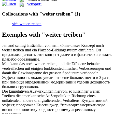
ускорять
Collocations with "weiter treiben"
(1)
sich weiter treiben
Exemples with "weiter treiben"
Jemand schlug tatsächlich vor, man könne dieses Konzept noch
weiter treiben
und ein Plazebo-Bildungssystem einführen.
Он
предложил развить этот концепт далее и и фактически создать
плацебо-образование.
Man kann das noch
weiter treiben
, und die Effizienz beinahe
verdreifachen mit einigen funktionstechnischen Verbesserungen und
damit die Gewinnspanne der grossen Spediteure verdoppeln.
Эффективность можно увеличить еще больше, почти в 3 раза,
при помощи определенной модернизации удвоив доходность
больших грузовиков.
Die kumulativen Auswirkungen hiervon, so Kissinger
weiter
,
"
treiben
die amerikanische Außenpolitik in Richtung eines
unilateralen, andere drangsalierenden Verhaltens.
Кумулятивный
эффект, продолжал Киссинджер, "приводит американскую
внешнюю политику к одностороннему агрессивному