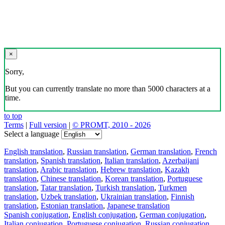
×
Sorry,
But you can currently translate no more than 5000 characters at a
time.
to top
Terms
|
Full version
|
© PROMT, 2010 - 2026
Select a language
English translation
,
Russian translation
,
German translation
,
French
translation
,
Spanish translation
,
Italian translation
,
Azerbaijani
translation
,
Arabic translation
,
Hebrew translation
,
Kazakh
translation
,
Chinese translation
,
Korean translation
,
Portuguese
translation
,
Tatar translation
,
Turkish translation
,
Turkmen
translation
,
Uzbek translation
,
Ukrainian translation
,
Finnish
translation
,
Estonian translation
,
Japanese translation
Spanish conjugation
,
English conjugation
,
German conjugation
,
Italian conjugation
,
Portuguese conjugation
,
Russian conjugation
,