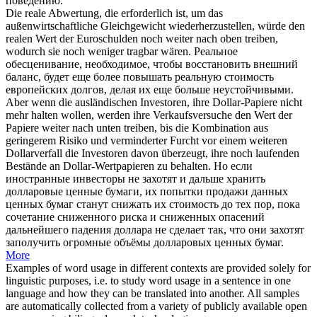
поведению.
Die reale Abwertung, die erforderlich ist, um das
außenwirtschaftliche Gleichgewicht wiederherzustellen, würde den
realen Wert der Euroschulden noch
weiter
nach oben
treiben
,
wodurch sie noch weniger tragbar wären.
Реальное
обесценивание, необходимое, чтобы восстановить внешний
баланс, будет еще более повышать реальную стоимость
европейских долгов, делая их еще больше неустойчивыми.
Aber wenn die ausländischen Investoren, ihre Dollar-Papiere nicht
mehr halten wollen, werden ihre Verkaufsversuche den Wert der
Papiere
weiter
nach unten
treiben
, bis die Kombination aus
geringerem Risiko und verminderter Furcht vor einem weiteren
Dollarverfall die Investoren davon überzeugt, ihre noch laufenden
Bestände an Dollar-Wertpapieren zu behalten.
Но если
иностранные инвесторы не захотят и дальше хранить
долларовые ценные бумаги, их попытки продажи данных
ценных бумаг станут снижать их стоимость до тех пор, пока
сочетание сниженного риска и сниженных опасений
дальнейшего
падения доллара не сделает так, что они захотят
заполучить огромные объёмы долларовых ценных бумаг.
More
Examples of word usage in different contexts are provided solely for
linguistic purposes, i.e. to study word usage in a sentence in one
language and how they can be translated into another. All samples
are automatically collected from a variety of publicly available open