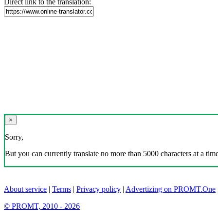
Direct link to the translation:
×
Sorry,
But you can currently translate no more than 5000 characters at a time
About service
|
Terms
|
Privacy policy
|
Advertizing on PROMT.One
© PROMT, 2010 - 2026