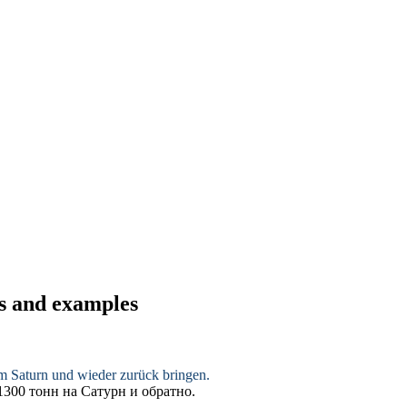
ns and examples
um Saturn und
wieder
zurück
bringen
.
1300 тонн на Сатурн и
обратно
.