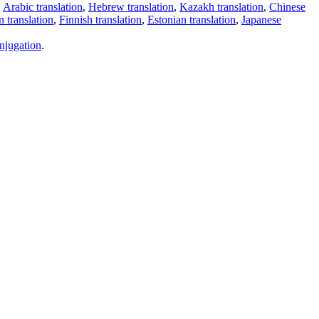
,
Arabic translation
,
Hebrew translation
,
Kazakh translation
,
Chinese
 translation
,
Finnish translation
,
Estonian translation
,
Japanese
njugation
.