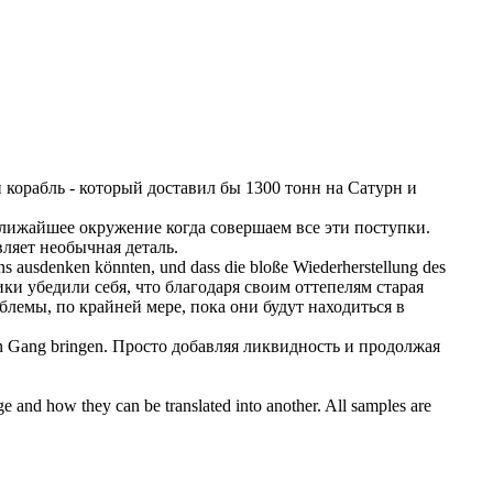
 корабль - который
доставил
бы 1300 тонн на Сатурн и
лижайшее окружение когда совершаем все эти поступки.
ляет необычная деталь.
r uns ausdenken könnten, und dass die bloße Wiederherstellung des
ки убедили себя, что благодаря своим оттепелям старая
блемы, по крайней мере, пока они будут находиться в
n Gang
bringen
.
Просто добавляя ликвидность и продолжая
ge and how they can be translated into another. All samples are