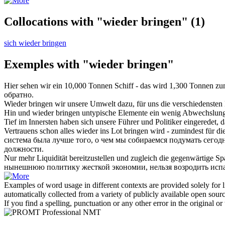
Collocations with "wieder bringen"
(1)
sich wieder bringen
Exemples with "wieder bringen"
Hier sehen wir ein 10,000 Tonnen Schiff - das wird 1,300 Tonnen z
обратно
.
Wieder bringen
wir unsere Umwelt dazu, für uns die verschiedensten 
Hin und
wieder bringen
untypische Elemente ein wenig Abwechslung 
Tief im Innersten haben sich unsere Führer und Politiker eingeredet, d
Vertrauens schon alles
wieder
ins Lot
bringen
wird - zumindest für di
система была лучше того, о чем мы собираемся подумать сегодн
должности.
Nur mehr Liquidität bereitzustellen und zugleich die gegenwärtige Spa
нынешнюю политику жесткой экономии, нельзя возродить исп
Examples of word usage in different contexts are provided solely for l
automatically collected from a variety of publicly available open sour
If you find a spelling, punctuation or any other error in the original o