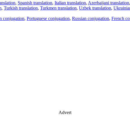
anslation
,
Spanish translation
,
Italian translation
,
Azerbaijani translation
n
,
Turkish translation
,
Turkmen translation
,
Uzbek translation
,
Ukrainian
an conjugation
,
Portuguese conjugation
,
Russian conjugation
,
French co
Advert