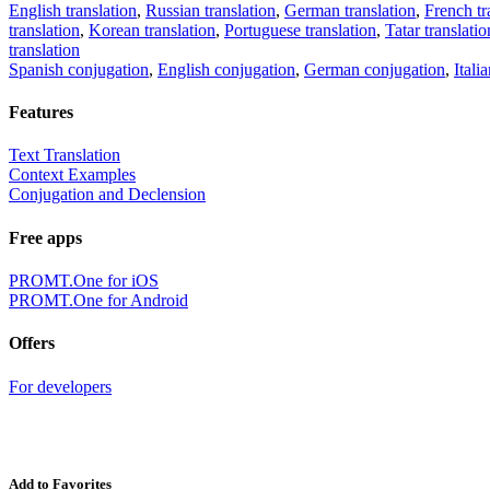
English translation
,
Russian translation
,
German translation
,
French tr
translation
,
Korean translation
,
Portuguese translation
,
Tatar translatio
translation
Spanish conjugation
,
English conjugation
,
German conjugation
,
Itali
Features
Text Translation
Context Examples
Conjugation and Declension
Free apps
PROMT.One for iOS
PROMT.One for Android
Offers
For developers
Add to Favorites