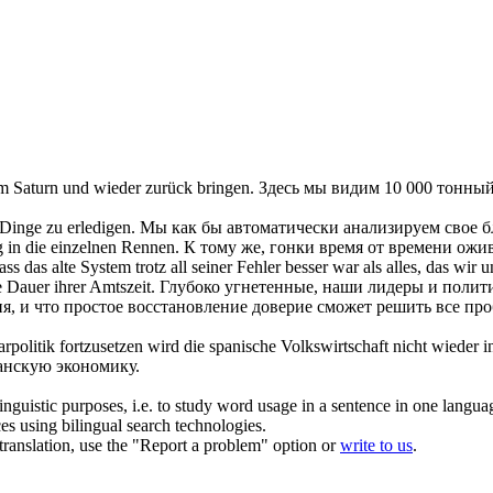
um Saturn und
wieder
zurück
bringen
.
Здесь мы видим 10 000 тонный
Dinge zu erledigen.
Мы как бы автоматически анализируем свое б
in die einzelnen Rennen.
К тому же, гонки время от времени ожив
ass das alte System trotz all seiner Fehler besser war als alles, das wi
e Dauer ihrer Amtszeit.
Глубоко угнетенные, наши лидеры и полити
я, и что простое восстановление доверие сможет решить все про
rpolitik fortzusetzen wird die spanische Volkswirtschaft nicht
wieder
i
анскую экономику.
inguistic purposes, i.e. to study word usage in a sentence in one langua
ces using bilingual search technologies.
r translation, use the "Report a problem" option or
write to us
.