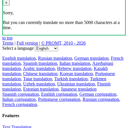
×
Sorry,
But you can currently translate no more than 5000 characters at a
time.
to top
Terms
|
Full version
|
© PROMT, 2010 - 2026
Select a language
English translation
,
Russian translation
,
German translation
,
French
translation
,
Spanish translation
,
Italian translation
,
Azerbaijani
translation
,
Arabic translation
,
Hebrew translation
,
Kazakh
translation
,
Chinese translation
,
Korean translation
,
Portuguese
translation
,
Tatar translation
,
Turkish translation
,
Turkmen
translation
,
Uzbek translation
,
Ukrainian translation
,
Finnish
translation
,
Estonian translation
,
Japanese translation
Spanish conjugation
,
English conjugation
,
German conjugation
,
Italian conjugation
,
Portuguese conjugation
,
Russian conjugation
,
French conjugation
.
Features
Text Translation