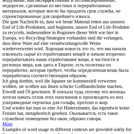
модульные, высокоэффективные и оптимизированные,
недорогие, сделанные из местных и
переработанных
материалов, которые могли бы продлить срок службы, не
спроектированные для скорейшего износа.
Die gute Nachricht ist, dass wir heute Material retten aus unseren
End of Life-Produkten, und beginnen, unsere End of Life-Produkte
zu recyceln, insbesondere in Regionen dieser Welt wie hier in
Europa, wo Recycling-Strategien vorhanden sind die verlangen,
dass diese Ware auf eine verantwortungsvolle Weise
wiederverwertet
wird.
Хорошая новость это то, что мы начали
извлекать сырьё из отработавших вещей и начали вторично
перерабатывать
наши отработавшие вещи, в частности в
регионах мира, как здесь в Европе, есть политика по
переработке, которая требует, чтобы определенная вещь была
переработана соответствующим образом.
Ich ging dorthin, weil die Japaner sie kommerziell
verwerten
wollten, sie wollten aus ihnen schicke Golfhandschuhe machen,
Eiweiß und Öl gewinnen.
Я поехала туда, потому что японцы
хотели начать отлов этих пингвинов и производить из них
ультрамодные перчатки для гольфа, протеин и жир.
Und
wieder
hat man so eine Art Hinterzimmer, das irgendwie keine
Fenster hat, metaphorisch gesehen.
Оказывается, есть такое
служебное помещение без окон, образно говоря.
More
Examples of word usage in different contexts are provided solely for