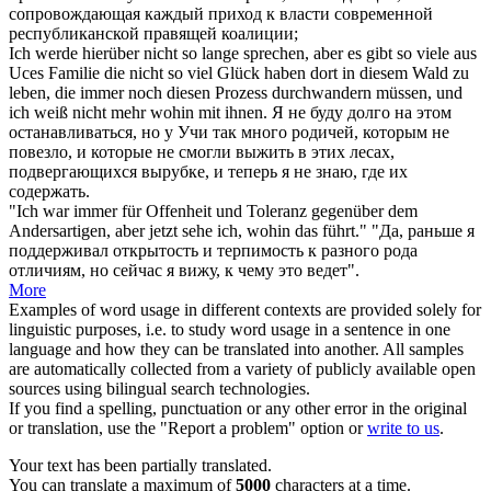
сопровождающая каждый приход к власти современной
республиканской правящей коалиции;
Ich werde hierüber nicht so lange sprechen, aber es gibt so viele aus
Uces Familie die nicht so viel Glück haben dort in diesem Wald zu
leben, die
immer
noch diesen Prozess durchwandern müssen, und
ich weiß nicht mehr
wohin
mit ihnen.
Я не буду долго на этом
останавливаться, но у Учи так много родичей, которым не
повезло, и которые не смогли выжить в этих лесах,
подвергающихся вырубке, и теперь я не знаю, где их
содержать.
"Ich war
immer
für Offenheit und Toleranz gegenüber dem
Andersartigen, aber jetzt sehe ich,
wohin
das führt."
"Да, раньше я
поддерживал открытость и терпимость к разного рода
отличиям, но сейчас я вижу, к чему это ведет".
More
Examples of word usage in different contexts are provided solely for
linguistic purposes, i.e. to study word usage in a sentence in one
language and how they can be translated into another. All samples
are automatically collected from a variety of publicly available open
sources using bilingual search technologies.
If you find a spelling, punctuation or any other error in the original
or translation, use the "Report a problem" option or
write to us
.
Your text has been partially translated.
You can translate a maximum of
5000
characters at a time.