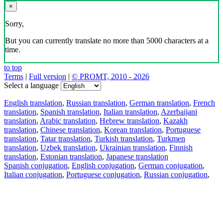
×
Sorry,
But you can currently translate no more than 5000 characters at a
time.
to top
Terms
|
Full version
|
© PROMT, 2010 - 2026
Select a language
English translation
,
Russian translation
,
German translation
,
French
translation
,
Spanish translation
,
Italian translation
,
Azerbaijani
translation
,
Arabic translation
,
Hebrew translation
,
Kazakh
translation
,
Chinese translation
,
Korean translation
,
Portuguese
translation
,
Tatar translation
,
Turkish translation
,
Turkmen
translation
,
Uzbek translation
,
Ukrainian translation
,
Finnish
translation
,
Estonian translation
,
Japanese translation
Spanish conjugation
,
English conjugation
,
German conjugation
,
Italian conjugation
,
Portuguese conjugation
,
Russian conjugation
,
French conjugation
.
Features
Text Translation