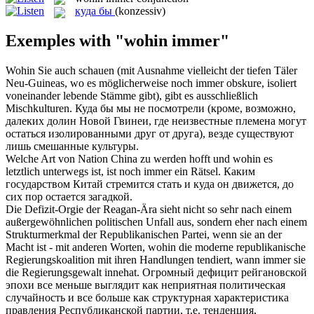
куда бы
(konzessiv)
Exemples with "wohin immer"
Wohin
Sie auch schauen (mit Ausnahme vielleicht der tiefen Täler
Neu-Guineas, wo es möglicherweise noch
immer
obskure, isoliert
voneinander lebende Stämme gibt), gibt es ausschließlich
Mischkulturen.
Куда бы
мы не посмотрели (кроме, возможно,
далеких долин Новой Гвинеи, где неизвестные племена могут
остаться изолированными друг от друга), везде существуют
лишь смешанные культуры.
Welche Art von Nation China zu werden hofft und
wohin
es
letztlich unterwegs ist, ist noch
immer
ein Rätsel.
Каким
государством Китай стремится стать и
куда
он движется, до
сих пор остается загадкой.
Die Defizit-Orgie der Reagan-Ära sieht nicht so sehr nach einem
außergewöhnlichen politischen Unfall aus, sondern eher nach einem
Strukturmerkmal der Republikanischen Partei, wenn sie an der
Macht ist - mit anderen Worten,
wohin
die moderne republikanische
Regierungskoalition mit ihren Handlungen tendiert, wann
immer
sie
die Regierungsgewalt innehat.
Огромный дефицит рейгановской
эпохи
все
меньше выглядит как неприятная политическая
случайность и все больше как структурная характеристика
правления Республиканской партии, т.е. тенденция,