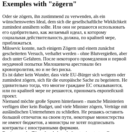
Exemples with "zögern"
Oder sie
zögern
, ihn zustimmend zu verwenden, als ein
wünschenswertes Ideal, dem sich die gesellschaftliche Wirklichkeit
zumindest annähern sollte.
Или они
не решаются
использовать
его одобрительно, как желаемый идеал, к которому
социальная действительность должна, по крайней мере,
приближаться.
Milosevic konnte, nach einigem
Zögern
und einem zunächst
gescheiterten Versuch, verhaftet werden - ohne Blutvergießen, aber
doch unter Gefahren.
После некоторого
промедления
и первой
неудачной попытки Милошевича арестовали без
кровопролития, но и не без риска.
Es ist daher kein Wunder, dass viele EU-Bürger sich weigern oder
zumindest
zögern
, sich für die europäische Sache zu begeistern.
Не
удивительно тогда, что многие граждане ЕС отказываются,
или по крайней мере
не решаются
, принимать европейский
проект.
Niemand möchte große Spuren hinterlassen - manche Ministerien
verfügen über kein Budget, und viele Minister
zögern
, Verträge mit
ausländischen Unternehmen zu schließen.
Не решаясь
оставить
большой отпечаток на своем пути, некоторые министерства
не имеют бюджетов, а министры не хотят подписывать
контракты с иностранными фирмами.