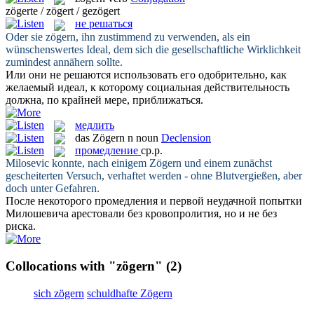
zögerte / zögert / gezögert
не решаться
Oder sie
zögern
, ihn zustimmend zu verwenden, als ein
wünschenswertes Ideal, dem sich die gesellschaftliche Wirklichkeit
zumindest annähern sollte.
Или они
не решаются
использовать его одобрительно, как
желаемый идеал, к которому социальная действительность
должна, по крайней мере, приближаться.
медлить
das
Zögern
n
noun
Declension
промедление
ср.р.
Milosevic konnte, nach einigem
Zögern
und einem zunächst
gescheiterten Versuch, verhaftet werden - ohne Blutvergießen, aber
doch unter Gefahren.
После некоторого
промедления
и первой неудачной попытки
Милошевича арестовали без кровопролития, но и не без
риска.
Collocations with "zögern"
(2)
sich zögern
schuldhafte Zögern