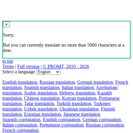
×
Sorry,
But you can currently translate no more than 5000 characters at a
time.
to top
Terms
|
Full version
|
© PROMT, 2010 - 2026
Select a language
English translation
,
Russian translation
,
German translation
,
French
translation
,
Spanish translation
,
Italian translation
,
Azerbaijani
translation
,
Arabic translation
,
Hebrew translation
,
Kazakh
translation
,
Chinese translation
,
Korean translation
,
Portuguese
translation
,
Tatar translation
,
Turkish translation
,
Turkmen
translation
,
Uzbek translation
,
Ukrainian translation
,
Finnish
translation
,
Estonian translation
,
Japanese translation
Spanish conjugation
,
English conjugation
,
German conjugation
,
Italian conjugation
,
Portuguese conjugation
,
Russian conjugation
,
French conjugation
.