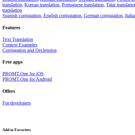
translation
,
Korean translation
,
Portuguese translation
,
Tatar translatio
translation
Spanish conjugation
,
English conjugation
,
German conjugation
,
Itali
Features
Text Translation
Context Examples
Conjugation and Declension
Free apps
PROMT.One for iOS
PROMT.One for Android
Offers
For developers
Add to Favorites