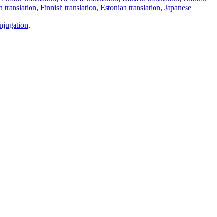
 translation
,
Finnish translation
,
Estonian translation
,
Japanese
njugation
.