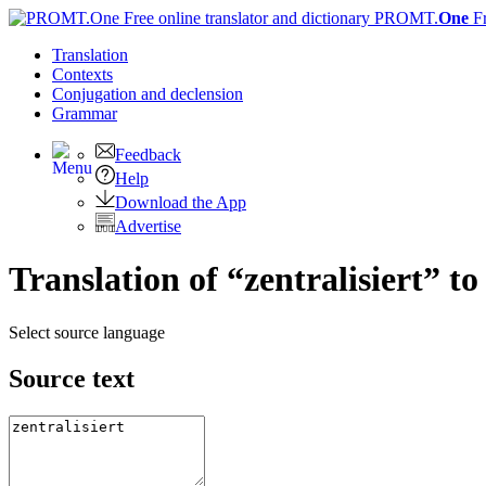
PROMT.
One
F
Translation
Contexts
Conjugation
and declension
Grammar
Feedback
Help
Download the App
Advertise
Translation of “zentralisiert” t
Select source language
Source text