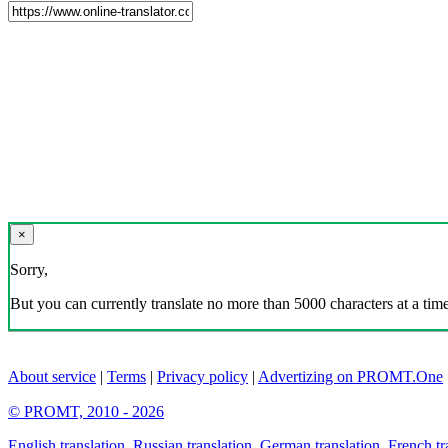
×
Sorry,
But you can currently translate no more than 5000 characters at a time
About service
|
Terms
|
Privacy policy
|
Advertizing on PROMT.One
© PROMT, 2010 - 2026
English translation
,
Russian translation
,
German translation
,
French tr