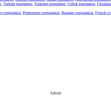
n
,
Turkish translation
,
Turkmen translation
,
Uzbek translation
,
Ukrainian
an conjugation
,
Portuguese conjugation
,
Russian conjugation
,
French co
Advert