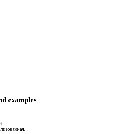
and examples
rt
.
ализованная
.