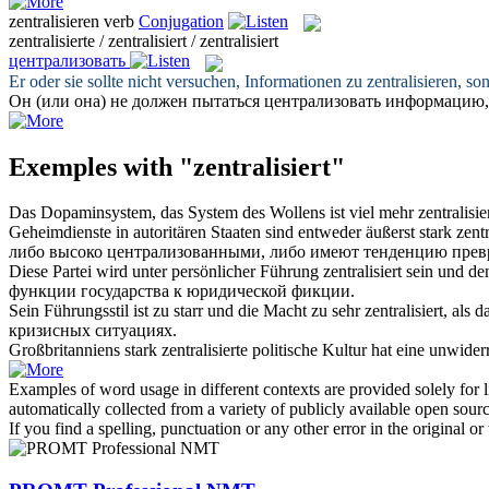
zentralisieren
verb
Conjugation
zentralisierte / zentralisiert / zentralisiert
централизовать
Er oder sie sollte nicht versuchen, Informationen zu
zentralisieren
, so
Он (или она) не должен пытаться
централизовать
информацию, а
Exemples with "zentralisiert"
Das Dopaminsystem, das System des Wollens ist viel mehr
zentralisie
Geheimdienste in autoritären Staaten sind entweder äußerst stark
zentr
либо высоко
централизованными
, либо имеют тенденцию прев
Diese Partei wird unter persönlicher Führung
zentralisiert
sein und den
функции государства к юридической фикции.
Sein Führungsstil ist zu starr und die Macht zu sehr
zentralisiert
, als 
кризисных ситуациях.
Großbritanniens stark
zentralisierte
politische Kultur hat eine unwider
Examples of word usage in different contexts are provided solely for l
automatically collected from a variety of publicly available open sour
If you find a spelling, punctuation or any other error in the original o