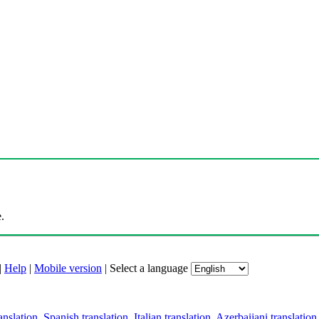
.
|
Help
|
Mobile version
|
Select a language
anslation
,
Spanish translation
,
Italian translation
,
Azerbaijani translation