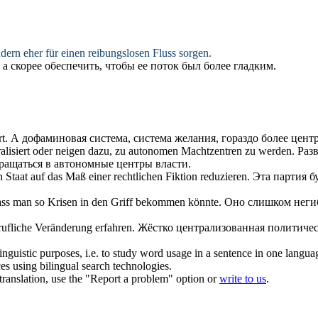
ndern eher für einen reibungslosen Fluss sorgen.
 скорее обеспечить, чтобы ее поток был более гладким.
rt
.
А дофаминовая система, система желания, гораздо более
цент
alisiert
oder neigen dazu, zu autonomen Machtzentren zu werden.
Раз
ращаться в автономные центры власти.
 Staat auf das Maß einer rechtlichen Fiktion reduzieren.
Эта партия б
dass man so Krisen in den Griff bekommen könnte.
Оно слишком неги
rufliche Veränderung erfahren.
Жёстко
централизованная
политичес
inguistic purposes, i.e. to study word usage in a sentence in one langua
ces using bilingual search technologies.
r translation, use the "Report a problem" option or
write to us
.