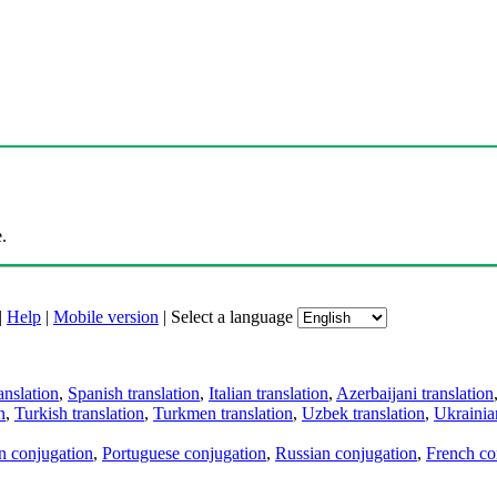
.
|
Help
|
Mobile version
|
Select a language
anslation
,
Spanish translation
,
Italian translation
,
Azerbaijani translation
n
,
Turkish translation
,
Turkmen translation
,
Uzbek translation
,
Ukrainian
an conjugation
,
Portuguese conjugation
,
Russian conjugation
,
French co