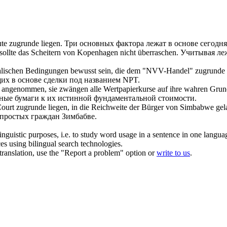
ute
zugrunde liegen
.
Три основных фактора
лежат в основе
сегодня
 sollte das Scheitern von Kopenhagen nicht überraschen.
Учитывая
ле
ralischen Bedingungen bewusst sein, die dem "NVV-Handel"
zugrunde 
их в основе
сделки под названием NPT.
 angenommen, sie zwängen alle Wertpapierkurse auf ihre wahren Grun
нные бумаги к их истинной фундаментальной стоимости.
Court
zugrunde liegen
, in die Reichweite der Bürger von Simbabwe gel
я простых граждан Зимбабве.
inguistic purposes, i.e. to study word usage in a sentence in one langua
ces using bilingual search technologies.
r translation, use the "Report a problem" option or
write to us
.