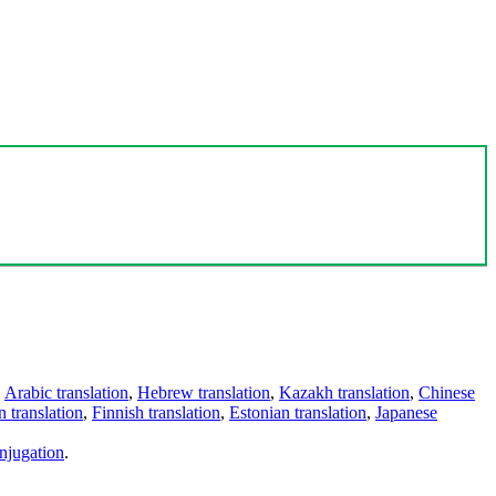
,
Arabic translation
,
Hebrew translation
,
Kazakh translation
,
Chinese
 translation
,
Finnish translation
,
Estonian translation
,
Japanese
njugation
.