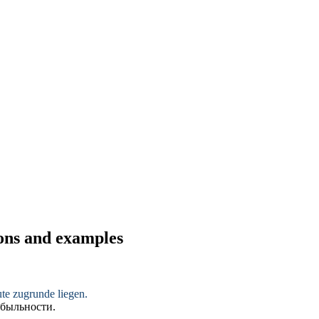
ions and examples
ute
zugrunde liegen
.
быльности.