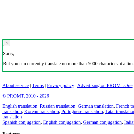
×
Sorry,
But you can currently translate no more than 5000 characters at a time
About service
|
Terms
|
Privacy policy
|
Advertizing on PROMT.One
© PROMT, 2010 - 2026
English translation
,
Russian translation
,
German translation
,
French tr
translation
,
Korean translation
,
Portuguese translation
,
Tatar translatio
translation
Spanish conjugation
,
English conjugation
,
German conjugation
,
Itali
Features