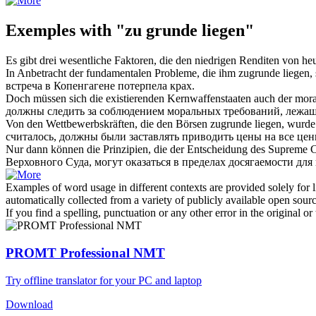
Exemples with "zu grunde liegen"
Es gibt drei wesentliche Faktoren, die den niedrigen Renditen von he
In Anbetracht der fundamentalen Probleme, die ihm
zugrunde liegen
,
встреча в Копенгагене потерпела крах.
Doch müssen sich die existierenden Kernwaffenstaaten auch der mo
должны следить за соблюдением моральных требований,
лежащ
Von den Wettbewerbskräften, die den Börsen
zugrunde liegen
, wurde
считалось, должны были заставлять приводить цены на все це
Nur dann können die Prinzipien, die der Entscheidung des Supreme 
Верховного Суда, могут оказаться в пределах досягаемости дл
Examples of word usage in different contexts are provided solely for l
automatically collected from a variety of publicly available open sour
If you find a spelling, punctuation or any other error in the original o
PROMT Professional NMT
Try offline translator for your PC and laptop
Download