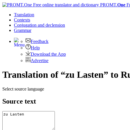
PROMT.
One
F
Translation
Contexts
Conjugation
and declension
Grammar
Feedback
Help
Download the App
Advertise
Translation of “zu Lasten” to R
Select source language
Source text