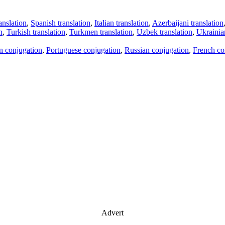
anslation
,
Spanish translation
,
Italian translation
,
Azerbaijani translation
n
,
Turkish translation
,
Turkmen translation
,
Uzbek translation
,
Ukrainian
an conjugation
,
Portuguese conjugation
,
Russian conjugation
,
French co
Advert