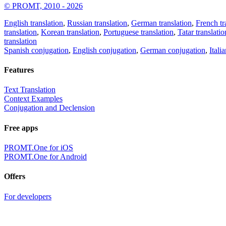
© PROMT, 2010 - 2026
English translation
,
Russian translation
,
German translation
,
French tr
translation
,
Korean translation
,
Portuguese translation
,
Tatar translatio
translation
Spanish conjugation
,
English conjugation
,
German conjugation
,
Itali
Features
Text Translation
Context Examples
Conjugation and Declension
Free apps
PROMT.One for iOS
PROMT.One for Android
Offers
For developers