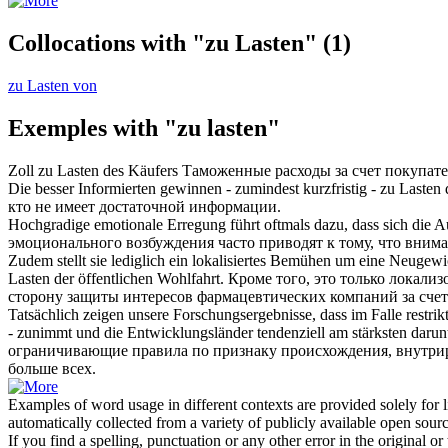
Collocations with "zu Lasten"
(1)
zu Lasten von
Exemples with "zu lasten"
Zoll
zu Lasten
des Käufers
Таможенные расходы
за счет
покупате
Die besser Informierten gewinnen - zumindest kurzfristig -
zu Lasten
d
кто не имеет достаточной информации.
Hochgradige emotionale Erregung führt oftmals dazu, dass sich die
эмоционального возбуждения часто приводят к тому, что вним
Zudem stellt sie lediglich ein lokalisiertes Bemühen um eine Neuge
Lasten
der öffentlichen Wohlfahrt.
Кроме того, это только локали
сторону защиты интересов фармацевтических компаний
за счет
Tatsächlich zeigen unsere Forschungsergebnisse, dass im Falle restr
- zunimmt und die Entwicklungsländer tendenziell am stärksten darunt
ограничивающие правила по признаку происхождения, внутрир
больше всех.
Examples of word usage in different contexts are provided solely for l
automatically collected from a variety of publicly available open sour
If you find a spelling, punctuation or any other error in the original o