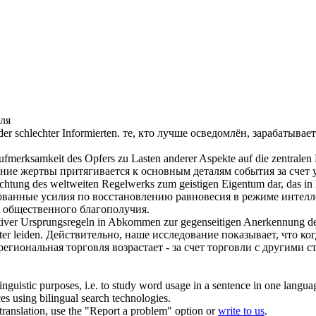
ля
er schlechter Informierten.
те, кто лучше осведомлён, зарабатывае
 Aufmerksamkeit des Opfers
zu Lasten
anderer Aspekte auf die zentralen 
ание жертвы притягивается к основным деталям события
за счет
у
wichtung des weltweiten Regelwerks zum geistigen Eigentum dar, das i
зованные усилия по восстановлению равновесия в режиме интелл
общественного благополучия.
iktiver Ursprungsregeln in Abkommen zur gegenseitigen Anerkennung de
er leiden.
Действительно, наше исследование показывает, что ко
егиональная торговля возрастает -
за счет
торговли с другими ст
inguistic purposes, i.e. to study word usage in a sentence in one langua
ces using bilingual search technologies.
r translation, use the "Report a problem" option or
write to us
.