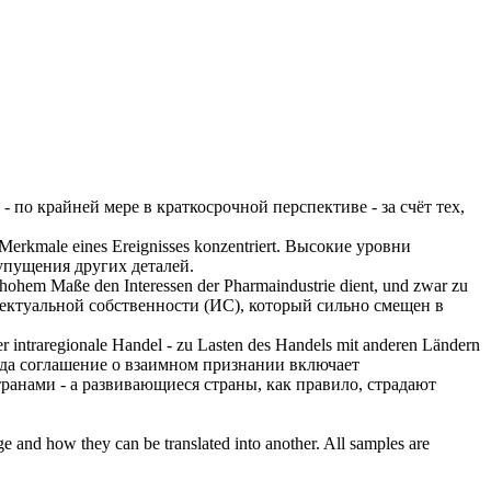
т - по крайней мере в краткосрочной перспективе -
за счёт
тех,
Merkmale eines Ereignisses konzentriert.
Высокие уровни
пущения других деталей.
n hohem Maße den Interessen der Pharmaindustrie dient, und zwar
zu
ектуальной собственности (ИС), который сильно смещен в
r intraregionale Handel -
zu Lasten
des Handels mit anderen Ländern
гда соглашение о взаимном признании включает
ранами - а развивающиеся страны, как правило, страдают
ge and how they can be translated into another. All samples are