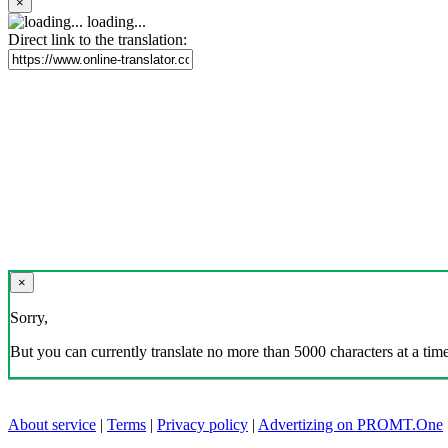
×
loading...
Direct link to the translation:
×
Sorry,
But you can currently translate no more than 5000 characters at a time
About service
|
Terms
|
Privacy policy
|
Advertizing on PROMT.One