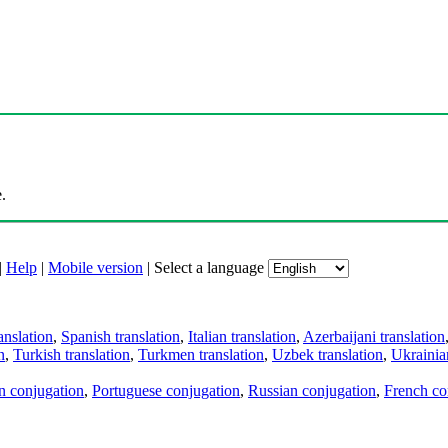
.
|
Help
|
Mobile version
|
Select a language
anslation
,
Spanish translation
,
Italian translation
,
Azerbaijani translation
n
,
Turkish translation
,
Turkmen translation
,
Uzbek translation
,
Ukrainian
an conjugation
,
Portuguese conjugation
,
Russian conjugation
,
French co