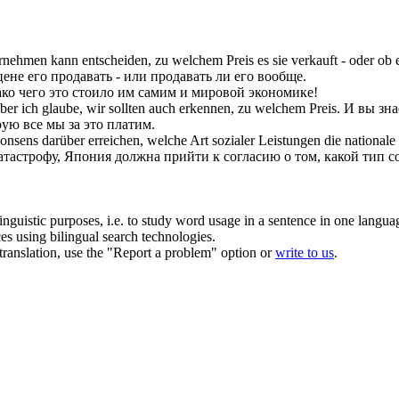
ternehmen kann entscheiden,
zu welchem Preis
es sie verkauft - oder ob 
цене
его продавать - или продавать ли его вообще.
ко чего это стоило им самим и мировой экономике!
ber ich glaube, wir sollten auch erkennen,
zu welchem Preis
.
И вы зна
ую все мы за это платим.
nsens darüber erreichen, welche Art sozialer Leistungen die nationale
тастрофу, Япония должна прийти к согласию о том, какой тип 
inguistic purposes, i.e. to study word usage in a sentence in one langua
ces using bilingual search technologies.
r translation, use the "Report a problem" option or
write to us
.