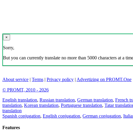
×
Sorry,
But you can currently translate no more than 5000 characters at a time
About service
|
Terms
|
Privacy policy
|
Advertizing on PROMT.One
© PROMT, 2010 - 2026
English translation
,
Russian translation
,
German translation
,
French tr
translation
,
Korean translation
,
Portuguese translation
,
Tatar translatio
translation
Spanish conjugation
,
English conjugation
,
German conjugation
,
Itali
Features