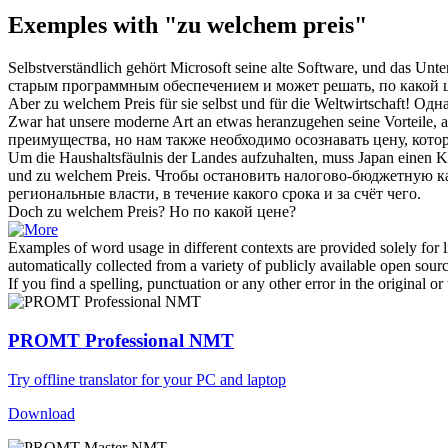
Exemples with "zu welchem preis"
Selbstverständlich gehört Microsoft seine alte Software, und das Un
старым программным обеспечением и может решать,
по какой 
Aber
zu welchem Preis
für sie selbst und für die Weltwirtschaft!
Одна
Zwar hat unsere moderne Art an etwas heranzugehen seine Vorteile, a
преимущества, но нам также необходимо осознавать цену, котор
Um die Haushaltsfäulnis der Landes aufzuhalten, muss Japan einen Ko
und
zu welchem Preis
.
Чтобы остановить налогово-бюджетную ка
региональные власти, в течение какого срока и за счёт чего.
Doch
zu welchem Preis
?
Но
по какой цене
?
Examples of word usage in different contexts are provided solely for l
automatically collected from a variety of publicly available open sour
If you find a spelling, punctuation or any other error in the original o
PROMT Professional NMT
Try offline translator for your PC and laptop
Download