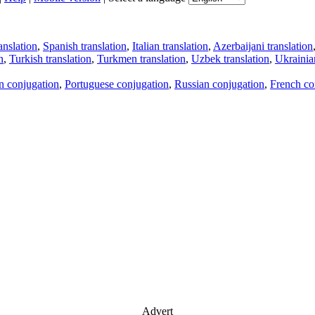
anslation
,
Spanish translation
,
Italian translation
,
Azerbaijani translation
n
,
Turkish translation
,
Turkmen translation
,
Uzbek translation
,
Ukrainian
an conjugation
,
Portuguese conjugation
,
Russian conjugation
,
French co
Advert