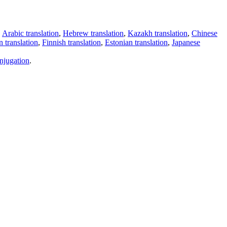
,
Arabic translation
,
Hebrew translation
,
Kazakh translation
,
Chinese
 translation
,
Finnish translation
,
Estonian translation
,
Japanese
njugation
.