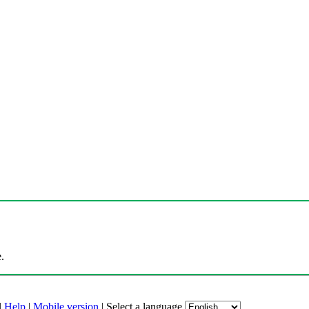
.
|
Help
|
Mobile version
|
Select a language