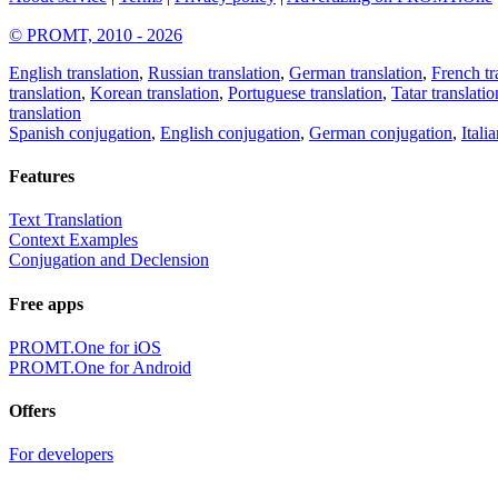
© PROMT, 2010 - 2026
English translation
,
Russian translation
,
German translation
,
French tr
translation
,
Korean translation
,
Portuguese translation
,
Tatar translatio
translation
Spanish conjugation
,
English conjugation
,
German conjugation
,
Itali
Features
Text Translation
Context Examples
Conjugation and Declension
Free apps
PROMT.One for iOS
PROMT.One for Android
Offers
For developers