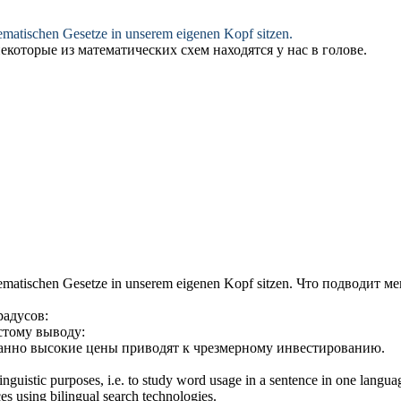
thematischen Gesetze in unserem eigenen Kopf sitzen.
екоторые из математических схем находятся у нас в голове.
thematischen Gesetze in unserem eigenen Kopf sitzen.
Что
подводит
мен
радусов:
стому выводу:
анно высокие цены
приводят
к чрезмерному инвестированию.
inguistic purposes, i.e. to study word usage in a sentence in one langua
ces using bilingual search technologies.