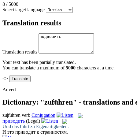
8
/
5000
Select target language
Translation results
Translation results
Your text has been partially translated.
You can translate a maximum of
5000
characters at a time.
<>
Advert
Dictionary: "zuführen" - translations and
zu|führen
verb
Conjugation
приводить
(Legal)
Und das
führt zu
Eigenartigkeiten.
И это
приводит
к странностям.