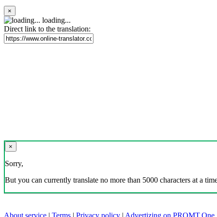
×
loading...
Direct link to the translation:
×
Sorry,
But you can currently translate no more than 5000 characters at a time
About service
|
Terms
|
Privacy policy
|
Advertizing on PROMT.One