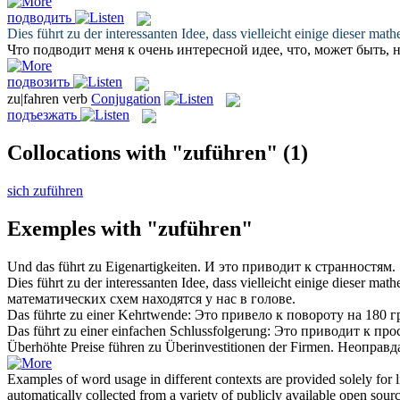
подводить
Dies
führt zu
der interessanten Idee, dass vielleicht einige dieser ma
Что
подводит
меня к очень интересной идее, что, может быть, н
подвозить
zu|fahren
verb
Conjugation
подъезжать
Collocations with "zuführen"
(1)
sich zuführen
Exemples with "zuführen"
Und das
führt zu
Eigenartigkeiten.
И это
приводит
к странностям.
Dies
führt zu
der interessanten Idee, dass vielleicht einige dieser ma
математических схем находятся у нас в голове.
Das
führte zu
einer Kehrtwende:
Это
привело
к повороту на 180 г
Das
führt zu
einer einfachen Schlussfolgerung:
Это
приводит
к про
Überhöhte Preise
führen zu
Überinvestitionen der Firmen.
Неоправд
Examples of word usage in different contexts are provided solely for l
automatically collected from a variety of publicly available open sour