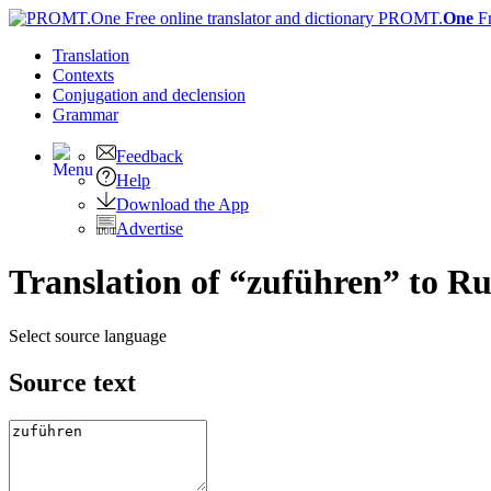
PROMT.
One
F
Translation
Contexts
Conjugation
and declension
Grammar
Feedback
Help
Download the App
Advertise
Translation of “zuführen” to Ru
Select source language
Source text