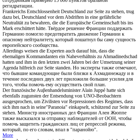
сотрудникам примерно 15 000 пунктов оральной
регидратации.
Frankreichs Entschlossenheit Deutschland
zur Seite zu stehen
, trug
dazu bei, Deutschland vor dem Abdriften in eine gefährliche
Neutralität zu bewahren, die die Europäische Gemeinschaft bis ins
Mark erschüttert hätte.
Твёрдое решение Франции поддержать
Германию
помогло
предотвратить движение Германии к
опасному нейтралитету, который пошатнул бы саму сущность
европейского сообщества.
Allerdings weisen die Experten auch darauf hin, dass die
ehemaligen Kommandanten ein Naheverhältnis zu Ahmadinedschad
hatten und ihm in den letzten zwei Jahren bei der Umsetzung seiner
Agenda hilfreich
zur Seite standen
.
Но эксперты также отмечают,
что бывшие командующие были близки к Ахмадинежаду и в
течение последних двух лет приложили большие усилия для
того, чтобы
помочь
ему осуществить свой план.
Der französische Auβenhandelsminister Alain Juppé hatte sich
ebenfalls zugunsten der Entsendung von UNO-Beobachtern
ausgesprochen, um Zivilisten vor Repressionen des Regimes, dass
sich ihm nach in seine"Paranoia" einkapselt, schützend
zur Seite zu
stehen
.
Министр иностранных дел Франции Ален Жюппе
также высказался за отправку наблюдателей от ООН, чтобы
помочь
защитить гражданских лиц от репрессий режима,
который, по его словам, впал в "паранойю".
More