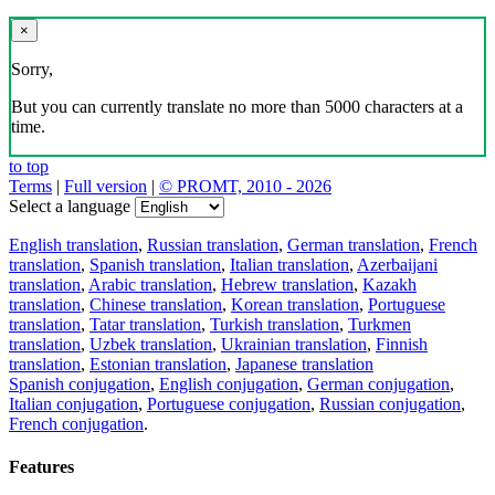
×
Sorry,
But you can currently translate no more than 5000 characters at a
time.
to top
Terms
|
Full version
|
© PROMT, 2010 - 2026
Select a language
English translation
,
Russian translation
,
German translation
,
French
translation
,
Spanish translation
,
Italian translation
,
Azerbaijani
translation
,
Arabic translation
,
Hebrew translation
,
Kazakh
translation
,
Chinese translation
,
Korean translation
,
Portuguese
translation
,
Tatar translation
,
Turkish translation
,
Turkmen
translation
,
Uzbek translation
,
Ukrainian translation
,
Finnish
translation
,
Estonian translation
,
Japanese translation
Spanish conjugation
,
English conjugation
,
German conjugation
,
Italian conjugation
,
Portuguese conjugation
,
Russian conjugation
,
French conjugation
.
Features