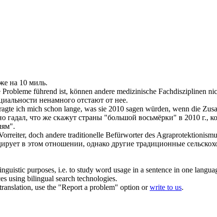
же на 10 миль.
 Probleme führend ist, können andere medizinische Fachdisziplinen ni
ециальности ненамного
отстают
от нее.
fragte ich mich schon lange, was sie 2010 sagen würden, wenn die Zus
о гадал, что же скажут страны "большой восьмёрки" в 2010 г., 
лям".
orreiter, doch andere traditionelle Befürworter des Agraprotektionis
дирует в этом отношении, однако другие традиционные сельско
inguistic purposes, i.e. to study word usage in a sentence in one langua
ces using bilingual search technologies.
r translation, use the "Report a problem" option or
write to us
.