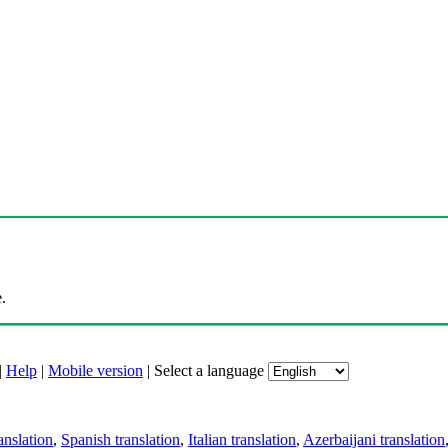
.
|
Help
|
Mobile version
|
Select a language
anslation
,
Spanish translation
,
Italian translation
,
Azerbaijani translation