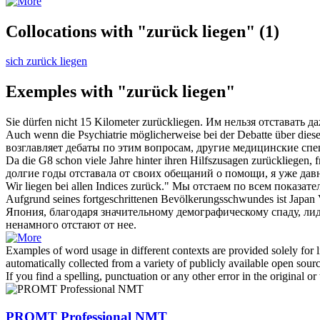
Collocations with "zurück liegen"
(1)
sich zurück liegen
Exemples with "zurück liegen"
Sie dürfen nicht 15 Kilometer
zurückliegen
.
Им нельзя
отставать
да
Auch wenn die Psychiatrie möglicherweise bei der Debatte über diese
возглавляет дебаты по этим вопросам, другие медицинские сп
Da die G8 schon viele Jahre hinter ihren Hilfszusagen
zurückliegen
, 
долгие годы
отставала
от своих обещаний о помощи, я уже давн
Wir
liegen
bei allen Indices
zurück
."
Мы
отстаем
по всем показате
Aufgrund seines fortgeschrittenen Bevölkerungsschwundes ist Japan V
Япония, благодаря значительному демографическому спаду, ли
ненамного
отстают
от нее.
Examples of word usage in different contexts are provided solely for l
automatically collected from a variety of publicly available open sour
If you find a spelling, punctuation or any other error in the original o
PROMT Professional NMT