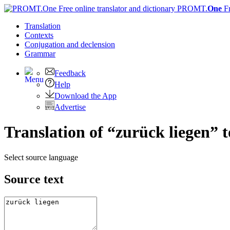
PROMT.
One
F
Translation
Contexts
Conjugation
and declension
Grammar
Feedback
Help
Download the App
Advertise
Translation of “zurück liegen” 
Select source language
Source text