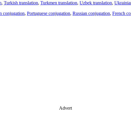
n
,
Turkish translation
,
Turkmen translation
,
Uzbek translation
,
Ukrainian
an conjugation
,
Portuguese conjugation
,
Russian conjugation
,
French co
Advert