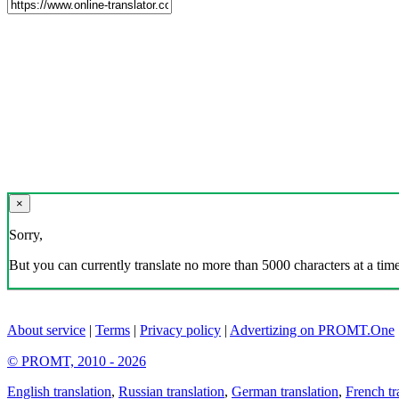
×
Sorry,
But you can currently translate no more than 5000 characters at a time
About service
|
Terms
|
Privacy policy
|
Advertizing on PROMT.One
© PROMT, 2010 - 2026
English translation
,
Russian translation
,
German translation
,
French tr