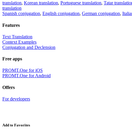
translation
,
Korean translation
,
Portuguese translation
,
Tatar translatio
translation
Spanish conjugation
,
English conjugation
,
German conjugation
,
Itali
Features
Text Translation
Context Examples
Conjugation and Declension
Free apps
PROMT.One for iOS
PROMT.One for Android
Offers
For developers
Add to Favorites