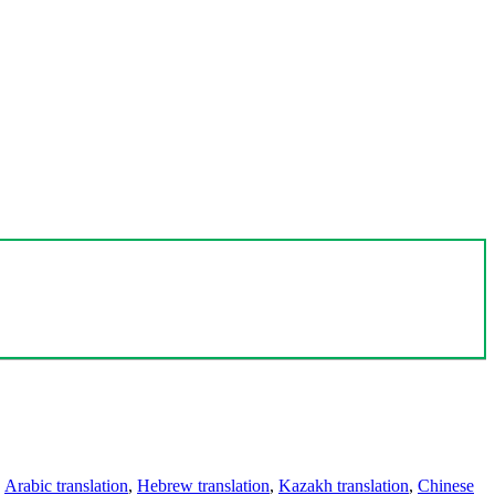
,
Arabic translation
,
Hebrew translation
,
Kazakh translation
,
Chinese