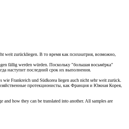
cht weit
zurückliegen
.
В то время как психиатрия, возможно,
agen fällig werden würden.
Поскольку "большая восьмёрка"
когда наступит последний срок их выполнения.
mus wie Frankreich und Südkorea
liegen
auch nicht sehr weit
zurück
.
хозяйственные протекционисты, как Франция и Южная Корея,
ge and how they can be translated into another. All samples are