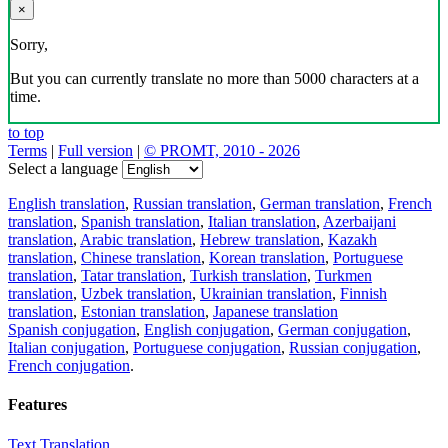
×
Sorry,
But you can currently translate no more than 5000 characters at a
time.
to top
Terms
|
Full version
|
© PROMT, 2010 - 2026
Select a language
English translation
,
Russian translation
,
German translation
,
French
translation
,
Spanish translation
,
Italian translation
,
Azerbaijani
translation
,
Arabic translation
,
Hebrew translation
,
Kazakh
translation
,
Chinese translation
,
Korean translation
,
Portuguese
translation
,
Tatar translation
,
Turkish translation
,
Turkmen
translation
,
Uzbek translation
,
Ukrainian translation
,
Finnish
translation
,
Estonian translation
,
Japanese translation
Spanish conjugation
,
English conjugation
,
German conjugation
,
Italian conjugation
,
Portuguese conjugation
,
Russian conjugation
,
French conjugation
.
Features
Text Translation