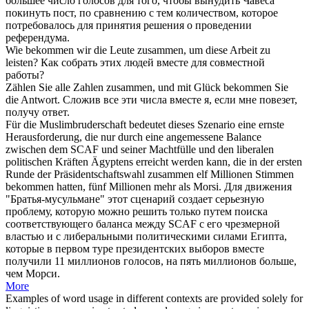
большее число голосов для того, чтобы вынудить Чавеса
покинуть пост, по сравнению с тем количеством, которое
потребовалось для принятия решения о проведении
референдума.
Wie
bekommen
wir die Leute
zusammen
, um diese Arbeit zu
leisten?
Как
собрать
этих людей вместе для совместной
работы?
Zählen Sie alle Zahlen
zusammen
, und mit Glück
bekommen
Sie
die Antwort.
Сложив все эти числа
вместе
я, если мне повезет,
получу
ответ.
Für die Muslimbruderschaft bedeutet dieses Szenario eine ernste
Herausforderung, die nur durch eine angemessene Balance
zwischen dem SCAF und seiner Machtfülle und den liberalen
politischen Kräften Ägyptens erreicht werden kann, die in der ersten
Runde der Präsidentschaftswahl
zusammen
elf Millionen Stimmen
bekommen
hatten, fünf Millionen mehr als Morsi.
Для движения
"Братья-мусульмане" этот сценарий создает серьезную
проблему, которую можно решить только путем поиска
соответствующего баланса между SCAF с его чрезмерной
властью и с либеральными политическими силами Египта,
которые в первом туре президентских выборов
вместе
получили
11 миллионов голосов, на пять миллионов больше,
чем Морси.
More
Examples of word usage in different contexts are provided solely for