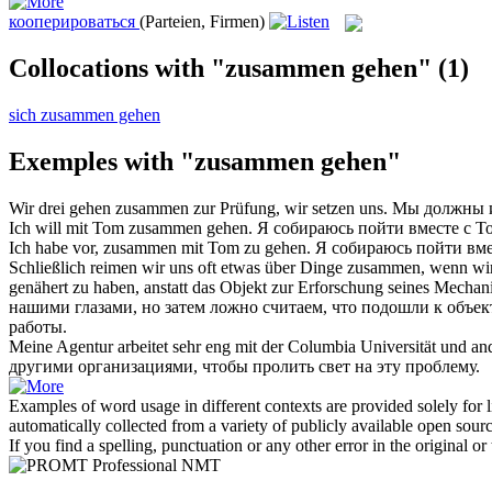
кооперироваться
(Parteien, Firmen)
Collocations with "zusammen gehen"
(1)
sich zusammen gehen
Exemples with "zusammen gehen"
Wir drei
gehen zusammen
zur Prüfung, wir setzen uns.
Мы должны и
Ich will mit Tom
zusammen gehen
.
Я собираюсь пойти вместе с Т
Ich habe vor,
zusammen
mit Tom zu
gehen
.
Я собираюсь
пойти
вме
Schließlich reimen wir uns oft etwas über Dinge
zusammen
, wenn wi
genähert zu haben, anstatt das Objekt zur Erforschung seines Mecha
нашими глазами, но затем ложно считаем, что подошли к объек
работы.
Meine Agentur arbeitet sehr eng mit der Columbia Universität und a
другими организациями, чтобы пролить свет на эту проблему.
Examples of word usage in different contexts are provided solely for l
automatically collected from a variety of publicly available open sour
If you find a spelling, punctuation or any other error in the original o