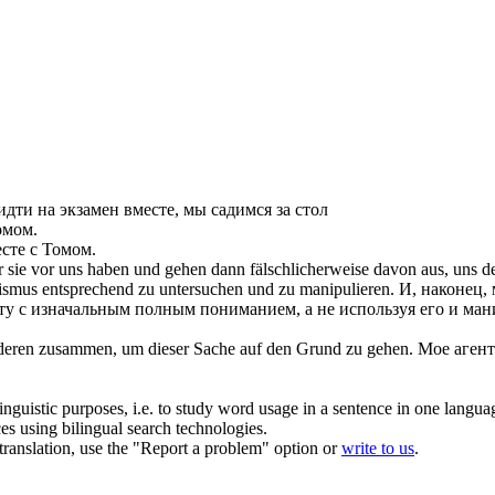
дти на экзамен вместе, мы
садимся
за стол
омом.
сте
с Томом.
r sie vor uns haben und
gehen
dann fälschlicherweise davon aus, uns d
nismus entsprechend zu untersuchen und zu manipulieren.
И, наконец, 
ту с изначальным полным пониманием, а не используя его и ман
nderen
zusammen
, um dieser Sache auf den Grund zu
gehen
.
Мое агент
inguistic purposes, i.e. to study word usage in a sentence in one langua
ces using bilingual search technologies.
r translation, use the "Report a problem" option or
write to us
.