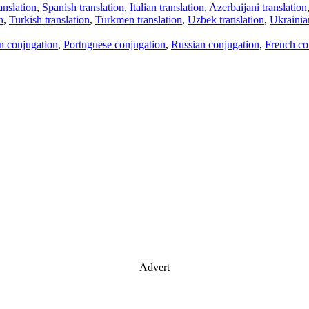
anslation
,
Spanish translation
,
Italian translation
,
Azerbaijani translation
n
,
Turkish translation
,
Turkmen translation
,
Uzbek translation
,
Ukrainian
an conjugation
,
Portuguese conjugation
,
Russian conjugation
,
French co
Advert