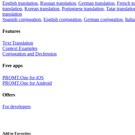
English translation
,
Russian translation
,
German translation
,
French tr
translation
,
Korean translation
,
Portuguese translation
,
Tatar translatio
translation
Spanish conjugation
,
English conjugation
,
German conjugation
,
Itali
Features
Text Translation
Context Examples
Conjugation and Declension
Free apps
PROMT.One for iOS
PROMT.One for Android
Offers
For developers
Add to Favorites