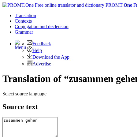
PROMT.
One
F
Translation
Contexts
Conjugation
and declension
Grammar
Feedback
Help
Download the App
Advertise
Translation of “zusammen gehe
Select source language
Source text