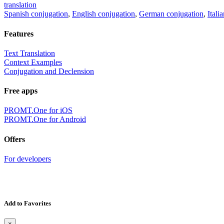
translation
Spanish conjugation
,
English conjugation
,
German conjugation
,
Itali
Features
Text Translation
Context Examples
Conjugation and Declension
Free apps
PROMT.One for iOS
PROMT.One for Android
Offers
For developers
Add to Favorites
×