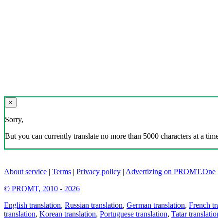
×
Sorry,
But you can currently translate no more than 5000 characters at a time
About service
|
Terms
|
Privacy policy
|
Advertizing on PROMT.One
© PROMT, 2010 - 2026
English translation
,
Russian translation
,
German translation
,
French tr
translation
,
Korean translation
,
Portuguese translation
,
Tatar translatio