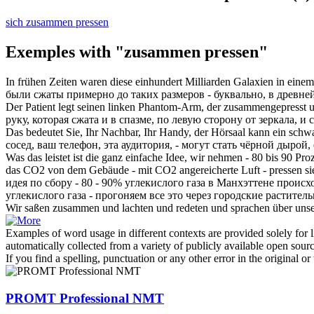
sich zusammen pressen
Exemples with "zusammen pressen"
In frühen Zeiten waren diese einhundert Milliarden Galaxien in ein
были
сжаты
примерно до таких размеров - буквально, в древне
Der Patient legt seinen linken Phantom-Arm, der
zusammengepresst
u
руку, которая
сжата
и в спазме, по левую сторону от зеркала, и
Das bedeutet Sie, Ihr Nachbar, Ihr Handy, der Hörsaal kann ein sch
сосед, ваш телефон, эта аудитория, - могут стать чёрной дырой
Was das leistet ist die ganz einfache Idee, wir nehmen - 80 bis 90
das CO2 von dem Gebäude - mit CO2 angereicherte Luft -
pressen
si
идея по сбору - 80 - 90% углекислого газа в Манхэттене проис
углекислого газа - прогоняем все это через городские растит
Wir saßen
zusammen
und lachten und redeten und sprachen über unse
Examples of word usage in different contexts are provided solely for l
automatically collected from a variety of publicly available open sour
If you find a spelling, punctuation or any other error in the original o
PROMT Professional NMT