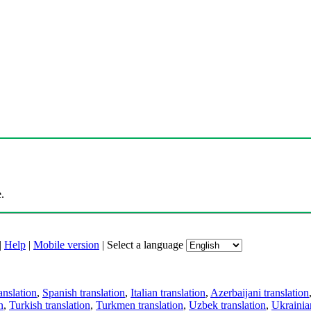
.
|
Help
|
Mobile version
|
Select a language
anslation
,
Spanish translation
,
Italian translation
,
Azerbaijani translation
n
,
Turkish translation
,
Turkmen translation
,
Uzbek translation
,
Ukrainian