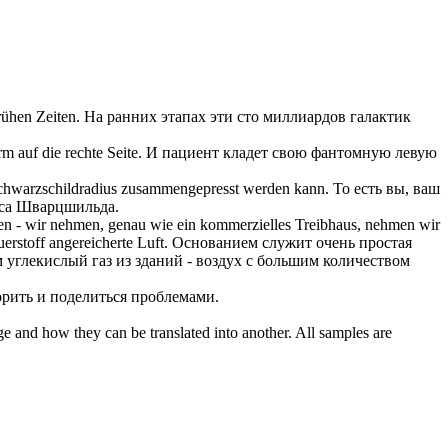
rühen Zeiten.
На ранних этапах эти сто миллиардов галактик
m auf die rechte Seite.
И пациент кладет свою фантомную левую
Schwarzschildradius
zusammengepresst
werden kann.
То есть вы, ваш
уса Шварцшильда.
den - wir nehmen, genau wie ein kommerzielles Treibhaus, nehmen wir
erstoff angereicherte Luft.
Основанием служит очень простая
м углекислый газ из зданий - воздух с большим количеством
орить и поделиться проблемами.
ge and how they can be translated into another. All samples are