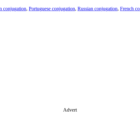
an conjugation
,
Portuguese conjugation
,
Russian conjugation
,
French co
Advert