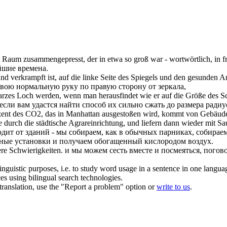
em Raum
zusammengepresst
, der in etwa so groß war - wortwörtlich, in f
йшие времена.
nd verkrampft ist, auf die linke Seite des Spiegels und den gesunden Ar
 свою нормальную руку по правую сторону от зеркала,
warzes Loch werden, wenn man herausfindet wie er auf die Größe des 
, если вам удастся найти способ их сильно
сжать
до размера ради
 Prozent des CO2, das in Manhattan ausgestoßen wird, kommt von Gebäu
e durch die städtische Agrareinrichtung, und liefern dann wieder mit Sau
ходит от зданий - мы собираем, как в обычных парниках, собирае
ельные установки и получаем обогащенный кислородом воздух.
re Schwierigkeiten.
и мы можем сесть
вместе
и посмеяться, погов
inguistic purposes, i.e. to study word usage in a sentence in one langua
ces using bilingual search technologies.
r translation, use the "Report a problem" option or
write to us
.