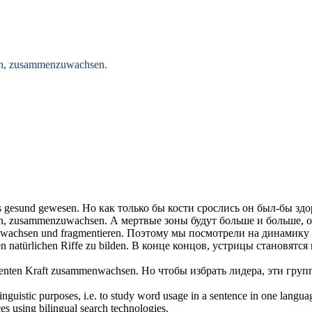
n,
zusammenzuwachsen
.
s gesund gewesen.
Но как только бы кости
срослись
он был-бы здо
n,
zusammenzuwachsen
.
А мертвые зоны будут больше и больше, 
wachsen
und fragmentieren.
Поэтому мы посмотрели на динамику э
natürlichen Riffe zu bilden.
В конце концов, устрицы становятся 
enten Kraft
zusammenwachsen
.
Но чтобы избрать лидера, эти гру
inguistic purposes, i.e. to study word usage in a sentence in one langua
ces using bilingual search technologies.