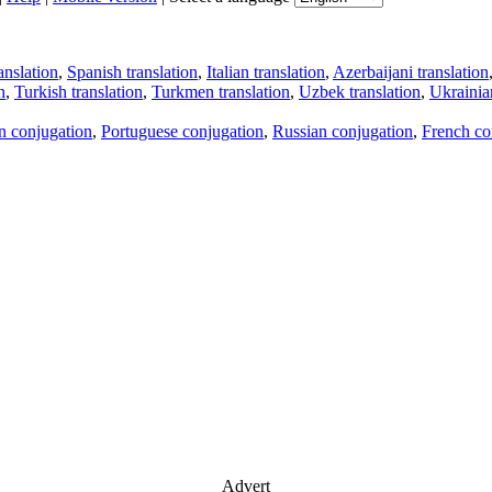
anslation
,
Spanish translation
,
Italian translation
,
Azerbaijani translation
n
,
Turkish translation
,
Turkmen translation
,
Uzbek translation
,
Ukrainian
an conjugation
,
Portuguese conjugation
,
Russian conjugation
,
French co
Advert