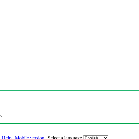
.
|
Help
|
Mobile version
|
Select a language