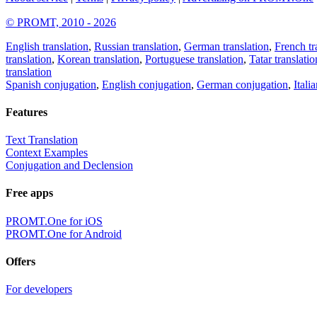
© PROMT, 2010 - 2026
English translation
,
Russian translation
,
German translation
,
French tr
translation
,
Korean translation
,
Portuguese translation
,
Tatar translatio
translation
Spanish conjugation
,
English conjugation
,
German conjugation
,
Itali
Features
Text Translation
Context Examples
Conjugation and Declension
Free apps
PROMT.One for iOS
PROMT.One for Android
Offers
For developers