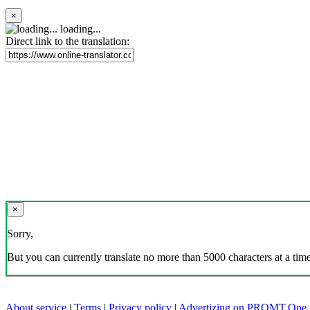
×
loading...
Direct link to the translation:
×
Sorry,
But you can currently translate no more than 5000 characters at a time
About service
|
Terms
|
Privacy policy
|
Advertizing on PROMT.One