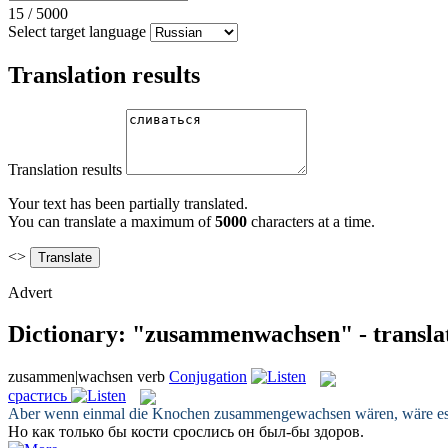
15
/
5000
Select target language
Translation results
Translation results
Your text has been partially translated.
You can translate a maximum of
5000
characters at a time.
<>
Advert
Dictionary: "zusammenwachsen" - transla
zusammen|wachsen
verb
Conjugation
срастись
Aber wenn einmal die Knochen
zusammengewachsen
wären, wäre e
Но как только бы кости
срослись
он был-бы здоров.