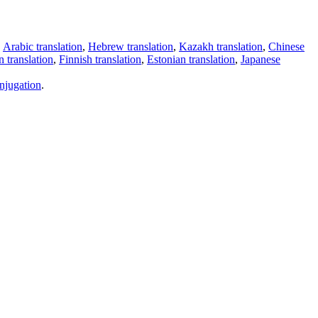
,
Arabic translation
,
Hebrew translation
,
Kazakh translation
,
Chinese
 translation
,
Finnish translation
,
Estonian translation
,
Japanese
njugation
.