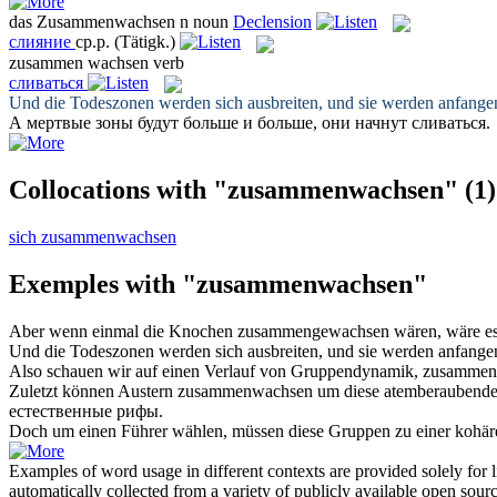
das
Zusammenwachsen
n
noun
Declension
слияние
ср.р.
(Tätigk.)
zusammen wachsen
verb
сливаться
Und die Todeszonen werden sich ausbreiten, und sie werden anfange
А мертвые зоны будут больше и больше, они начнут
сливаться
.
Collocations with "zusammenwachsen"
(1)
sich zusammenwachsen
Exemples with "zusammenwachsen"
Aber wenn einmal die Knochen
zusammengewachsen
wären, wäre e
Und die Todeszonen werden sich ausbreiten, und sie werden anfange
Also schauen wir auf einen Verlauf von Gruppendynamik,
zusammen
Zuletzt können Austern
zusammenwachsen
um diese atemberaubenden 
естественные рифы.
Doch um einen Führer wählen, müssen diese Gruppen zu einer kohär
Examples of word usage in different contexts are provided solely for l
automatically collected from a variety of publicly available open sour