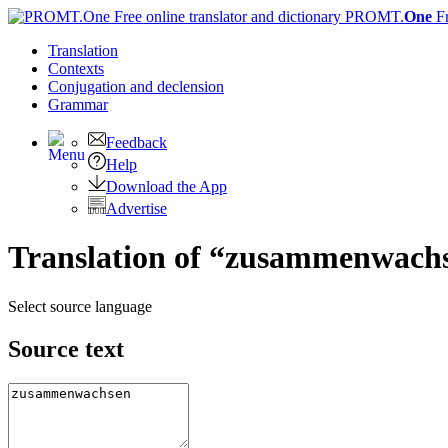
PROMT.
One
F
Translation
Contexts
Conjugation
and declension
Grammar
Feedback
Help
Download the App
Advertise
Translation of “zusammenwachs
Select source language
Source text