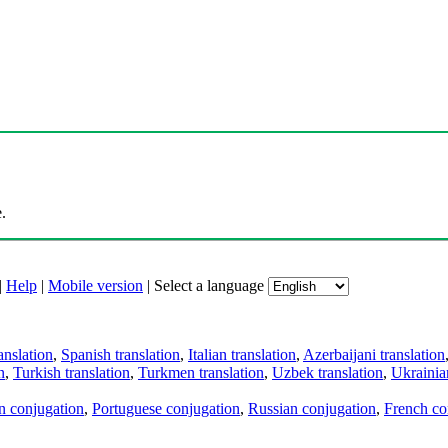
.
|
Help
|
Mobile version
|
Select a language
anslation
,
Spanish translation
,
Italian translation
,
Azerbaijani translation
n
,
Turkish translation
,
Turkmen translation
,
Uzbek translation
,
Ukrainian
an conjugation
,
Portuguese conjugation
,
Russian conjugation
,
French co