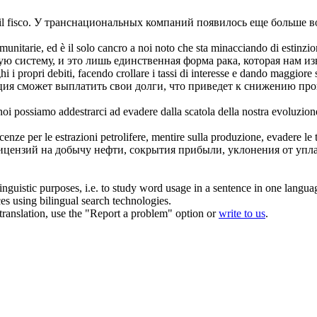
il fisco
.
У транснациональных компаний появилось еще больше во
munitarie, ed è il solo cancro a noi noto che sta minacciando di estinzio
 систему, и это лишь единственная форма рака, которая нам из
hi i propri debiti, facendo crollare i tassi di interesse e dando maggiore
ция сможет выплатить свои долги, что приведет к снижению пр
e noi possiamo addestrarci ad
evadere
dalla scatola della nostra evoluzion
cenze per le estrazioni petrolifere, mentire sulla produzione,
evadere
le 
цензий на добычу нефти, сокрытия прибыли, уклонения от уплат
inguistic purposes, i.e. to study word usage in a sentence in one langua
ces using bilingual search technologies.
r translation, use the "Report a problem" option or
write to us
.