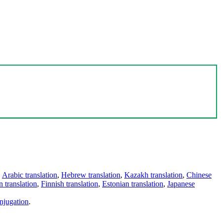
,
Arabic translation
,
Hebrew translation
,
Kazakh translation
,
Chinese
 translation
,
Finnish translation
,
Estonian translation
,
Japanese
njugation
.