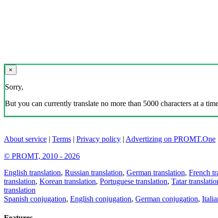
×
Sorry,
But you can currently translate no more than 5000 characters at a time
About service
|
Terms
|
Privacy policy
|
Advertizing on PROMT.One
© PROMT, 2010 - 2026
English translation
,
Russian translation
,
German translation
,
French tr
translation
,
Korean translation
,
Portuguese translation
,
Tatar translatio
translation
Spanish conjugation
,
English conjugation
,
German conjugation
,
Itali
Features