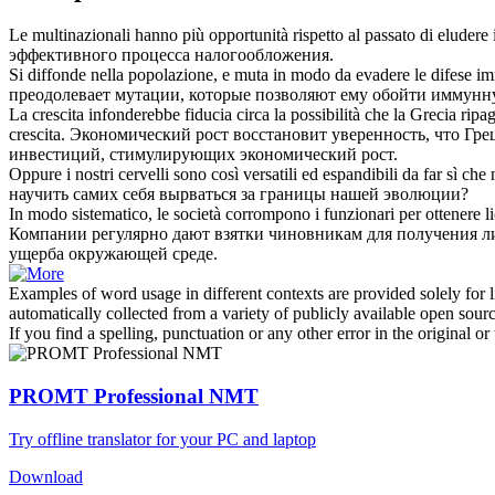
Le multinazionali hanno più opportunità rispetto al passato di eludere
эффективного процесса налогообложения.
Si diffonde nella popolazione, e muta in modo da
evadere
le difese im
преодолевает мутации, которые позволяют ему обойти иммунную
La crescita infonderebbe fiducia circa la possibilità che la Grecia ripag
crescita.
Экономический рост восстановит уверенность, что Гре
инвестиций, стимулирующих экономический рост.
Oppure i nostri cervelli sono così versatili ed espandibili da far sì ch
научить самих себя вырваться за границы нашей эволюции?
In modo sistematico, le società corrompono i funzionari per ottenere li
Компании регулярно дают взятки чиновникам для получения ли
ущерба окружающей среде.
Examples of word usage in different contexts are provided solely for l
automatically collected from a variety of publicly available open sour
If you find a spelling, punctuation or any other error in the original o
PROMT Professional NMT
Try offline translator for your PC and laptop
Download