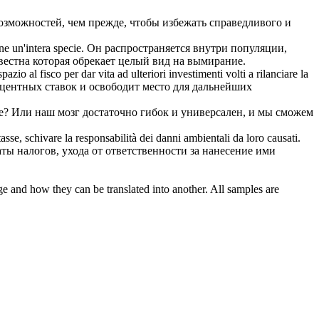
зможностей, чем прежде, чтобы избежать справедливого и
ne un'intera specie.
Он распространяется внутри популяции,
вестна которая обрекает целый вид на вымирание.
 spazio al
fisco
per dar vita ad ulteriori investimenti volti a rilanciare la
оцентных ставок и освободит место для дальнейших
e?
Или наш мозг достаточно гибок и универсален, и мы сможем
tasse, schivare la responsabilità dei danni ambientali da loro causati.
ы налогов, ухода от ответственности за нанесение ими
ge and how they can be translated into another. All samples are