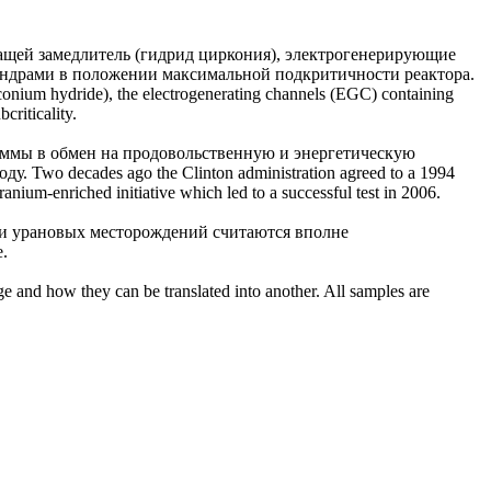
ащей замедлитель (гидрид циркония), электрогенерирующие
индрами в положении максимальной подкритичности реактора.
zirconium hydride), the electrogenerating channels (EGC) containing
criticality.
раммы в обмен на продовольственную и энергетическую
оду.
Two decades ago the Clinton administration agreed to a 1994
ranium
-enriched initiative which led to a successful test in 2006.
тки урановых месторождений считаются вполне
e.
ge and how they can be translated into another. All samples are