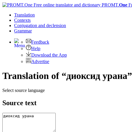
PROMT.
One
F
Translation
Contexts
Conjugation
and declension
Grammar
Feedback
Help
Download the App
Advertise
Translation of “диоксид урана”
Select source language
Source text