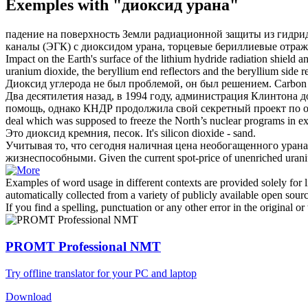
Exemples with "диоксид урана"
падение на поверхность Земли радиационной защиты из гидрид
каналы (ЭГК) с
диоксидом урана
, торцевые бериллиевые отра
Impact on the Earth's surface of the lithium hydride radiation shield 
uranium dioxide
, the beryllium end reflectors and the beryllium side r
Диоксид
углерода не был проблемой, он был решением.
Carbo
Два десятилетия назад, в 1994 году, администрация Клинтона 
помощь, однако КНДР продолжила свой секретный проект по
deal which was supposed to freeze the North’s nuclear programs in ex
Это
диоксид
кремния, песок.
It's silicon
dioxide
- sand.
Учитывая то, что сегодня наличная цена необогащенного
урана
жизнеспособными.
Given the current spot-price of unenriched
uran
Examples of word usage in different contexts are provided solely for l
automatically collected from a variety of publicly available open sour
If you find a spelling, punctuation or any other error in the original o
PROMT Professional NMT
Try offline translator for your PC and laptop
Download