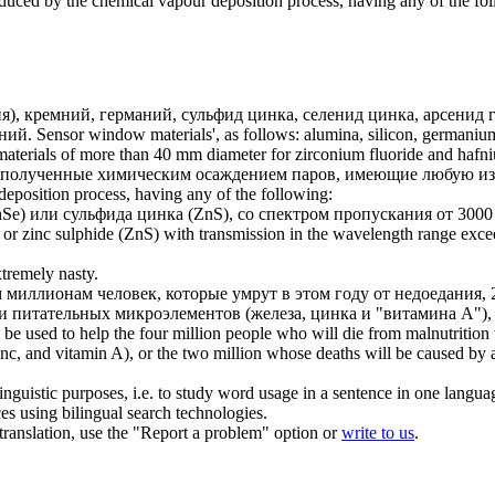
duced by the chemical vapour deposition process, having any of the fo
я), кремний, германий,
сульфид цинка
, селенид цинка, арсенид 
ний.
Sensor window materials', as follows: alumina, silicon, germani
aterials of more than 40 mm diameter for zirconium fluoride and hafni
 полученные химическим осаждением паров, имеющие любую из
eposition process, having any of the following:
nSe) или
сульфида цинка
(ZnS), со спектром пропускания от 300
 or
zinc sulphide
(ZnS) with transmission in the wavelength range exc
xtremely nasty.
миллионам человек, которые умрут в этом году от недоедания, 
ки питательных микроэлементов (железа,
цинка
и "витамина А"),
e used to help the four million people who will die from malnutrition th
inc
, and vitamin A), or the two million whose deaths will be caused by a
inguistic purposes, i.e. to study word usage in a sentence in one langua
ces using bilingual search technologies.
r translation, use the "Report a problem" option or
write to us
.