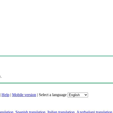
.
|
Help
|
Mobile version
|
Select a language
anslation
,
Spanish translation
,
Italian translation
,
Azerbaijani translation