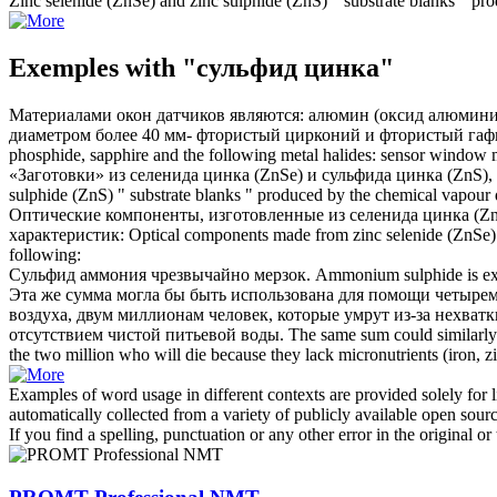
Zinc selenide (ZnSe) and
zinc sulphide
(ZnS) " substrate blanks " pro
Exemples with "сульфид цинка"
Материалами окон датчиков являются: алюмин (оксид алюмини
диаметром более 40 мм- фтористый цирконий и фтористый гаф
phosphide, sapphire and the following metal halides: sensor window m
«Заготовки» из селенида цинка (ZnSe) и
сульфида цинка
(ZnS),
sulphide
(ZnS) " substrate blanks " produced by the chemical vapour d
Оптические компоненты, изготовленные из селенида цинка (Z
характеристик:
Optical components made from zinc selenide (ZnSe)
following:
Сульфид
аммония чрезвычайно мерзок.
Ammonium
sulphide
is e
Эта же сумма могла бы быть использована для помощи четырем 
воздуха, двум миллионам человек, которые умрут из-за нехват
отсутствием чистой питьевой воды.
The same sum could similarly b
the two million who will die because they lack micronutrients (iron,
z
Examples of word usage in different contexts are provided solely for l
automatically collected from a variety of publicly available open sour
If you find a spelling, punctuation or any other error in the original o