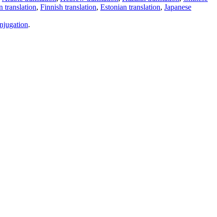
 translation
,
Finnish translation
,
Estonian translation
,
Japanese
njugation
.