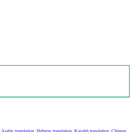
,
Arabic translation
,
Hebrew translation
,
Kazakh translation
,
Chinese