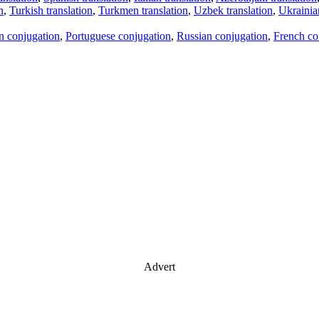
n
,
Turkish translation
,
Turkmen translation
,
Uzbek translation
,
Ukrainian
an conjugation
,
Portuguese conjugation
,
Russian conjugation
,
French co
Advert