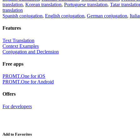
translation
,
Korean translation
,
Portuguese translation
,
Tatar translatio
translation
Spanish conjugation
,
English conjugation
,
German conjugation
,
Itali
Features
Text Translation
Context Examples
Conjugation and Declension
Free apps
PROMT.One for iOS
PROMT.One for Android
Offers
For developers
Add to Favorites