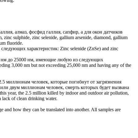
llowing:
галлия, алмаз, фосфид галлия, сапфир, а для окон датчиков
um,
zinc sulphide
, zinc selenide, gallium arsenide, diamond, gallium
um fluoride.
 следующих характеристик:
Zinc selenide (ZnSe) and
zinc
0 нм до 25000 нм, имеющие любую из следующих
eeding 3,000 nm but not exceeding 25,000 nm and having any of the
2.5 миллионам человек, которые погибнут от загрязнения
 или двум миллионам человек, смерть которых будет вызвана
is year, the 2.5 million killed by indoor and outdoor air pollution,
 lack of clean drinking water.
ge and how they can be translated into another. All samples are