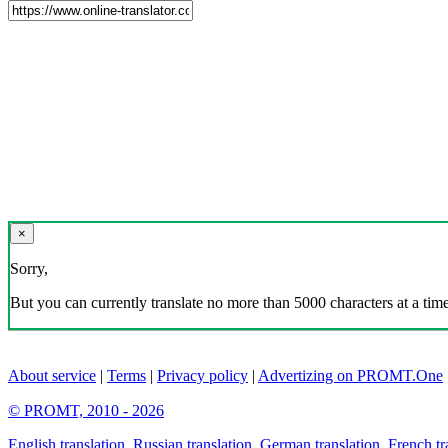
×
Sorry,
But you can currently translate no more than 5000 characters at a time
About service
|
Terms
|
Privacy policy
|
Advertizing on PROMT.One
© PROMT, 2010 - 2026
English translation
,
Russian translation
,
German translation
,
French tr