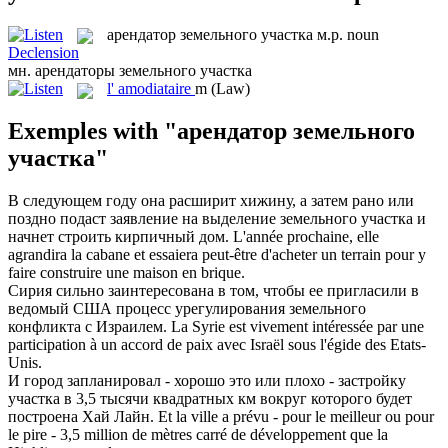
арендатор земельного участка
м.р.
noun
Declension
мн.
арендаторы земельного участка
l'
amodiataire
m
(Law)
Exemples with "арендатор земельного
участка"
В следующем году она расширит хижину, а затем рано или
поздно подаст заявление на выделение
земельного участка
и
начнет строить кирпичный дом.
L'année prochaine, elle
agrandira la cabane et essaiera peut-être d'acheter un
terrain
pour y
faire construire une maison en brique.
Сирия сильно заинтересована в том, чтобы ее пригласили в
ведомый США процесс урегулирования
земельного
конфликта с Израилем.
La Syrie est vivement intéressée par une
participation à un accord de paix avec Israël sous l'égide des Etats-
Unis.
И город запланировал - хорошо это или плохо - застройку
участка
в 3,5 тысячи квадратных км вокруг которого будет
построена Хай Лайн.
Et la ville a prévu - pour le meilleur ou pour
le pire - 3,5 million de mètres carré de développement que la