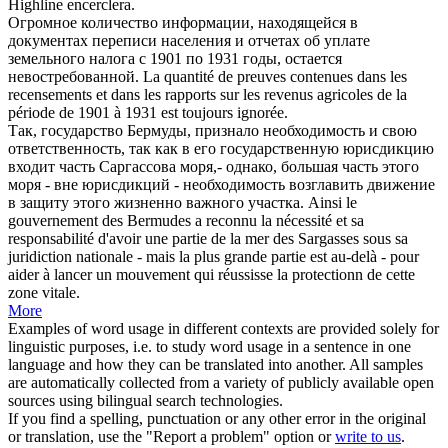
Highline encerclera.
Огромное количество информации, находящейся в
документах переписи населения и отчетах об уплате
земельного
налога с 1901 по 1931 годы, остается
невостребованной.
La quantité de preuves contenues dans les
recensements et dans les rapports sur les revenus agricoles de la
période de 1901 à 1931 est toujours ignorée.
Так, государство Бермуды, признало необходимость и свою
ответственность, так как в его государственную юрисдикцию
входит часть Саргассова моря,- однако, большая часть этого
моря - вне юрисдикций - необходимость возглавить движение
в защиту этого жизненно важного
участка
.
Ainsi le
gouvernement des Bermudes a reconnu la nécessité et sa
responsabilité d'avoir une partie de la mer des Sargasses sous sa
juridiction nationale - mais la plus grande partie est au-delà - pour
aider à lancer un mouvement qui réussisse la protectionn de cette
zone vitale.
More
Examples of word usage in different contexts are provided solely for
linguistic purposes, i.e. to study word usage in a sentence in one
language and how they can be translated into another. All samples
are automatically collected from a variety of publicly available open
sources using bilingual search technologies.
If you find a spelling, punctuation or any other error in the original
or translation, use the "Report a problem" option or
write to us
.