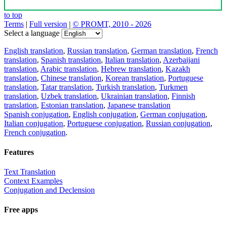
to top
Terms
|
Full version
|
© PROMT, 2010 - 2026
Select a language
English translation
,
Russian translation
,
German translation
,
French
translation
,
Spanish translation
,
Italian translation
,
Azerbaijani
translation
,
Arabic translation
,
Hebrew translation
,
Kazakh
translation
,
Chinese translation
,
Korean translation
,
Portuguese
translation
,
Tatar translation
,
Turkish translation
,
Turkmen
translation
,
Uzbek translation
,
Ukrainian translation
,
Finnish
translation
,
Estonian translation
,
Japanese translation
Spanish conjugation
,
English conjugation
,
German conjugation
,
Italian conjugation
,
Portuguese conjugation
,
Russian conjugation
,
French conjugation
.
Features
Text Translation
Context Examples
Conjugation and Declension
Free apps