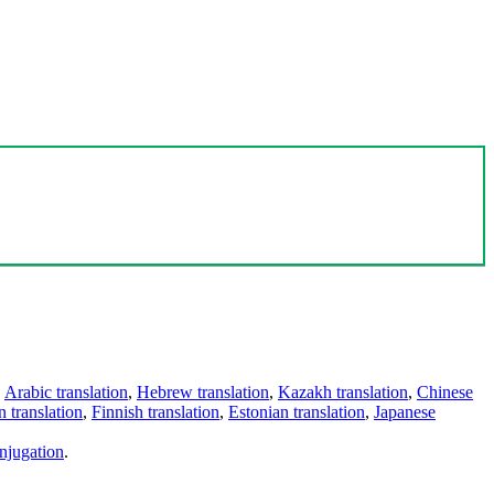
,
Arabic translation
,
Hebrew translation
,
Kazakh translation
,
Chinese
 translation
,
Finnish translation
,
Estonian translation
,
Japanese
njugation
.