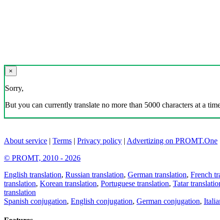
×
Sorry,
But you can currently translate no more than 5000 characters at a time
About service
|
Terms
|
Privacy policy
|
Advertizing on PROMT.One
© PROMT, 2010 - 2026
English translation
,
Russian translation
,
German translation
,
French tr
translation
,
Korean translation
,
Portuguese translation
,
Tatar translatio
translation
Spanish conjugation
,
English conjugation
,
German conjugation
,
Itali