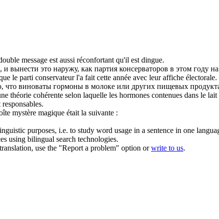
double
message
est aussi réconfortant qu'il est dingue.
, и вынести это наружу, как партия консерваторов в этом году н
ue le parti conservateur l'a fait cette année avec leur affiche électorale.
го, что виноваты гормоны в молоке или других пищевых продукт
cune théorie cohérente selon laquelle les hormones contenues dans le lait
t responsables.
oîte mystère magique était la suivante :
inguistic purposes, i.e. to study word usage in a sentence in one langua
ces using bilingual search technologies.
r translation, use the "Report a problem" option or
write to us
.