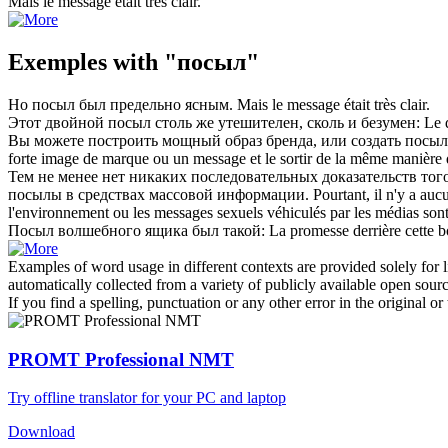
Mais le
message
était très clair.
Exemples with "посыл"
Но
посыл
был предельно ясным.
Mais le
message
était très clair.
Этот двойной
посыл
столь же утешителен, сколь и безумен:
Le 
Вы можете построить мощный образ бренда, или создать
посыл
forte image de marque ou un
message
et le sortir de la même manière q
Тем не менее нет никаких последовательных доказательств то
посылы
в средствах массовой информации.
Pourtant, il n'y a au
l'environnement ou les
messages
sexuels véhiculés par les médias son
Посыл
волшебного ящика был такой:
La promesse derrière cette b
Examples of word usage in different contexts are provided solely for l
automatically collected from a variety of publicly available open sour
If you find a spelling, punctuation or any other error in the original o
PROMT Professional NMT
Try offline translator for your PC and laptop
Download