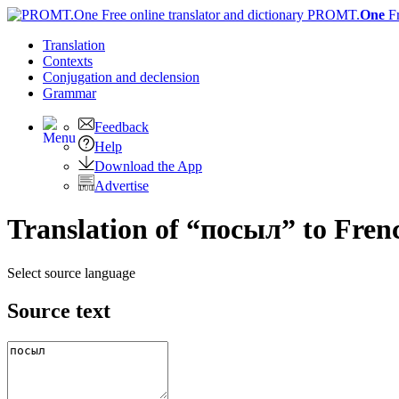
PROMT.
One
F
Translation
Contexts
Conjugation
and declension
Grammar
Feedback
Help
Download the App
Advertise
Translation of “посыл” to Fren
Select source language
Source text