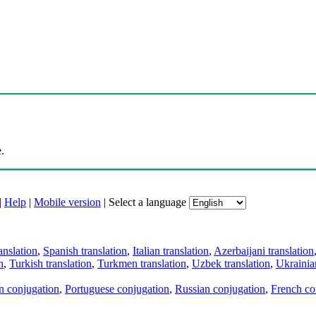
.
|
Help
|
Mobile version
|
Select a language
anslation
,
Spanish translation
,
Italian translation
,
Azerbaijani translation
n
,
Turkish translation
,
Turkmen translation
,
Uzbek translation
,
Ukrainian
an conjugation
,
Portuguese conjugation
,
Russian conjugation
,
French co