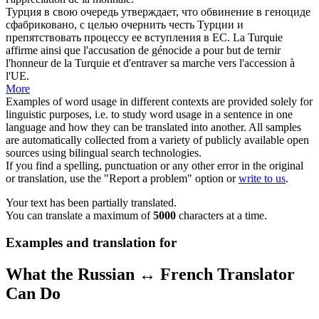
Турция в свою очередь утверждает, что обвинение в геноциде
сфабриковано, с целью очернить честь Турции и
препятствовать
процессу ее вступления в ЕС.
La Turquie
affirme ainsi que l'accusation de génocide a pour but de ternir
l'honneur de la Turquie et d'
entraver
sa marche vers l'accession à
l'UE.
More
Examples of word usage in different contexts are provided solely for
linguistic purposes, i.e. to study word usage in a sentence in one
language and how they can be translated into another. All samples
are automatically collected from a variety of publicly available open
sources using bilingual search technologies.
If you find a spelling, punctuation or any other error in the original
or translation, use the "Report a problem" option or
write to us
.
Your text has been partially translated.
You can translate a maximum of
5000
characters at a time.
Examples and translation for
What the Russian ↔ French Translator
Can Do