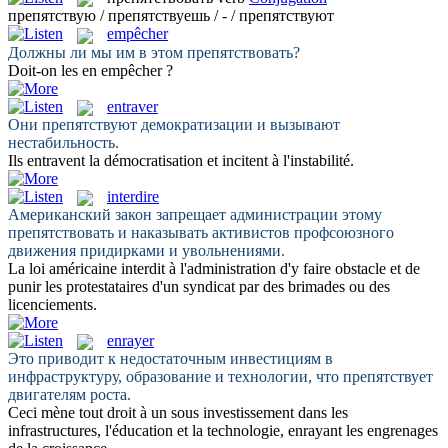
препятствую / препятствуешь / - / препятствуют
empêcher
Должны ли мы им в этом
препятствовать
?
Doit-on les en
empêcher
?
entraver
Они
препятствуют
демократизации и вызывают
нестабильность.
Ils
entravent
la démocratisation et incitent à l'instabilité.
interdire
Американский закон запрещает администрации этому
препятствовать
и наказывать активистов профсоюзного
движения придирками и увольнениями.
La loi américaine
interdit
à l'administration d'y faire obstacle et de
punir les protestataires d'un syndicat par des brimades ou des
licenciements.
enrayer
Это приводит к недостаточным инвестициям в
инфраструктуру, образование и технологии, что
препятствует
двигателям роста.
Ceci mène tout droit à un sous investissement dans les
infrastructures, l'éducation et la technologie,
enrayant
les engrenages