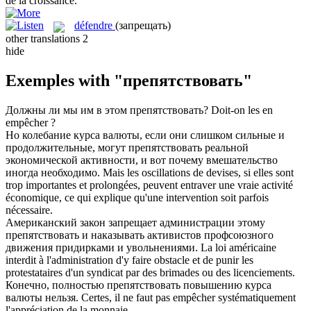
de la croissance.
défendre
(запрещать)
other translations
2
hide
Exemples with "препятствовать"
Должны ли мы им в этом
препятствовать
?
Doit-on les en
empêcher
?
Но колебание курса валюты, если они слишком сильные и
продолжительные, могут
препятствовать
реальной
экономической активности, и вот почему вмешательство
иногда необходимо.
Mais les oscillations de devises, si elles sont
trop importantes et prolongées, peuvent
entraver
une vraie activité
économique, ce qui explique qu'une intervention soit parfois
nécessaire.
Американский закон запрещает администрации этому
препятствовать
и наказывать активистов профсоюзного
движения придирками и увольнениями.
La loi américaine
interdit
à l'administration d'y faire obstacle et de punir les
protestataires d'un syndicat par des brimades ou des licenciements.
Конечно, полностью
препятствовать
повышению курса
валюты нельзя.
Certes, il ne faut pas
empêcher
systématiquement
l'appréciation de la monnaie.