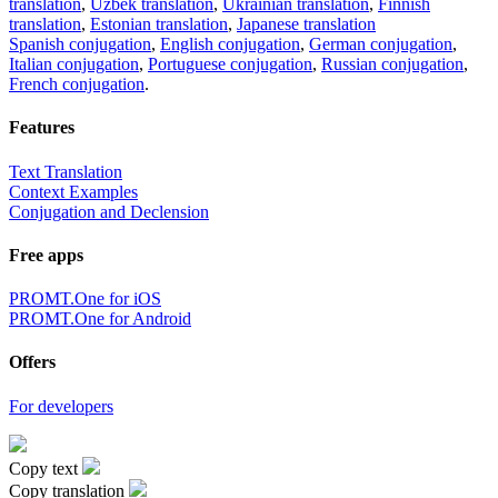
translation
,
Uzbek translation
,
Ukrainian translation
,
Finnish
translation
,
Estonian translation
,
Japanese translation
Spanish conjugation
,
English conjugation
,
German conjugation
,
Italian conjugation
,
Portuguese conjugation
,
Russian conjugation
,
French conjugation
.
Features
Text Translation
Context Examples
Conjugation and Declension
Free apps
PROMT.One for iOS
PROMT.One for Android
Offers
For developers
Copy text
Copy translation