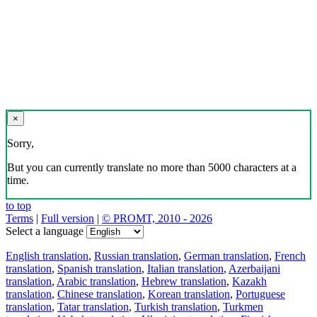
×
Sorry,
But you can currently translate no more than 5000 characters at a
time.
to top
Terms
|
Full version
|
© PROMT, 2010 - 2026
Select a language
English translation
,
Russian translation
,
German translation
,
French
translation
,
Spanish translation
,
Italian translation
,
Azerbaijani
translation
,
Arabic translation
,
Hebrew translation
,
Kazakh
translation
,
Chinese translation
,
Korean translation
,
Portuguese
translation
,
Tatar translation
,
Turkish translation
,
Turkmen