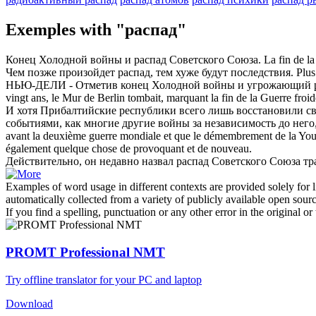
Exemples with "распад"
Конец Холодной войны и
распад
Советского Союза.
La fin de la
Чем позже произойдет
распад
, тем хуже будут последствия.
Plus 
НЬЮ-ДЕЛИ - Отметив конец Холодной войны и угрожающий
vingt ans, le Mur de Berlin tombait, marquant la fin de la Guerre froid
И хотя Прибалтийские республики всего лишь восстановили с
событиями, как многие другие войны за независимость до него,
avant la deuxième guerre mondiale et que le
démembrement
de la You
également quelque chose de provoquant et de nouveau.
Действительно, он недавно назвал
распад
Советского Союза тр
Examples of word usage in different contexts are provided solely for l
automatically collected from a variety of publicly available open sour
If you find a spelling, punctuation or any other error in the original o
PROMT Professional NMT
Try offline translator for your PC and laptop
Download