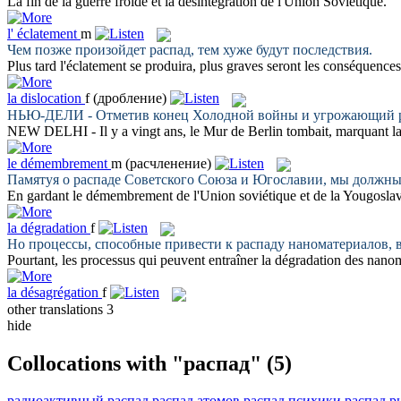
La fin de la guerre froide et la
désintégration
de l'Union Soviétique.
l'
éclatement
m
Чем позже произойдет
распад
, тем хуже будут последствия.
Plus tard l'
éclatement
se produira, plus graves seront les conséquences
la
dislocation
f
(дробление)
НЬЮ-ДЕЛИ - Отметив конец Холодной войны и угрожающий
NEW DELHI - Il y a vingt ans, le Mur de Berlin tombait, marquant la f
le
démembrement
m
(расчленение)
Памятуя о
распаде
Советского Союза и Югославии, мы должны 
En gardant le
démembrement
de l'Union soviétique et de la Yougoslav
la
dégradation
f
Но процессы, способные привести к
распаду
наноматериалов, в
Pourtant, les processus qui peuvent entraîner la
dégradation
des nanoma
la
désagrégation
f
other translations
3
hide
Collocations with "распад"
(5)
радиоактивный распад
распад атомов
распад психики
распад р