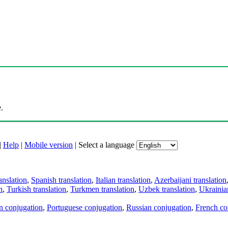
.
|
Help
|
Mobile version
|
Select a language
anslation
,
Spanish translation
,
Italian translation
,
Azerbaijani translation
n
,
Turkish translation
,
Turkmen translation
,
Uzbek translation
,
Ukrainian
an conjugation
,
Portuguese conjugation
,
Russian conjugation
,
French co