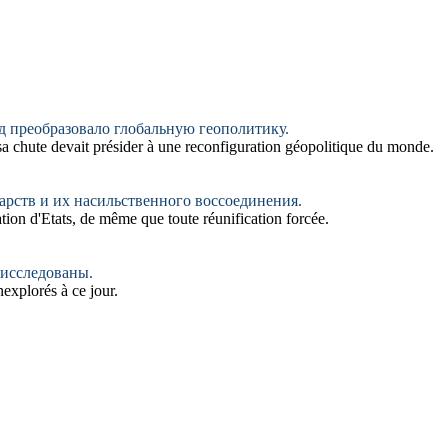
д преобразовало глобальную геополитику.
 sa chute devait présider à une reconfiguration géopolitique du monde.
рств и их насильственного воссоединения.
tion d'Etats, de même que toute réunification forcée.
 исследованы.
explorés à ce jour.