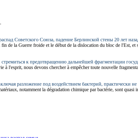
.
распад
Советского Союза, падение Берлинской стены 20 лет наза
in de la Guerre froide et le début de la
dislocation
du bloc de l'Est, et
стремиться к предотвращению дальнейшей фрагментации госуда
ie à l'esprit, nous devons chercher à empêcher toute nouvelle fragmenta
ключая разложение под воздействием бактерий, практически не
tériaux, notamment la dégradation chimique par bactérie, sont quasi in
ынка
распад семьи