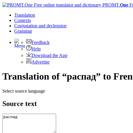
PROMT.
One
F
Translation
Contexts
Conjugation
and declension
Grammar
Feedback
Help
Download the App
Advertise
Translation of “распад” to Fre
Select source language
Source text