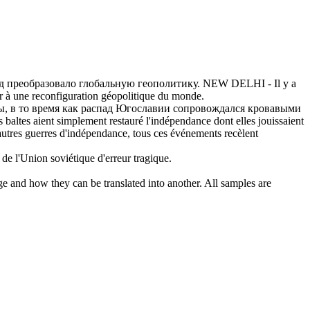
д преобразовало глобальную геополитику.
NEW DELHI - Il y a
der à une reconfiguration géopolitique du monde.
, в то время как
распад
Югославии сопровождался кровавыми
 baltes aient simplement restauré l'indépendance dont elles jouissaient
utres guerres d'indépendance, tous ces événements recèlent
de l'Union soviétique d'erreur tragique.
ge and how they can be translated into another. All samples are