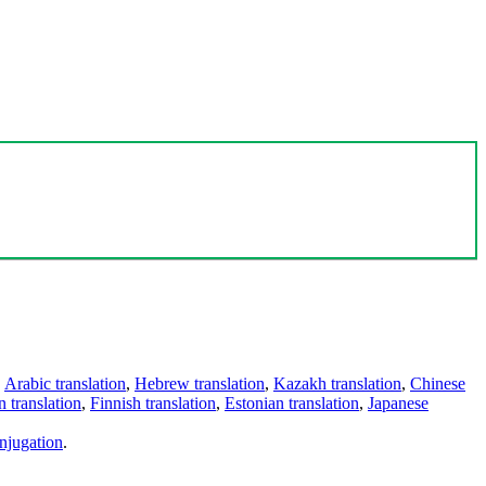
,
Arabic translation
,
Hebrew translation
,
Kazakh translation
,
Chinese
 translation
,
Finnish translation
,
Estonian translation
,
Japanese
njugation
.