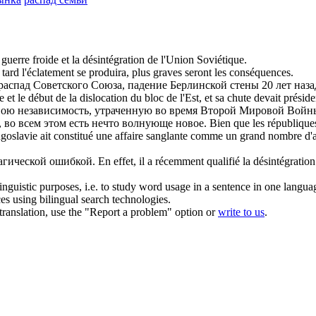
 guerre froide et la
désintégration
de l'Union Soviétique.
tard l'
éclatement
se produira, plus graves seront les conséquences.
распад
Советского Союза, падение Берлинской стены 20 лет наза
e et le début de la
dislocation
du bloc de l'Est, et sa chute devait prési
вою независимость, утраченную во время Второй Мировой Войны
 во всем этом есть нечто волнующе новое.
Bien que les républiques
goslavie ait constitué une affaire sanglante comme un grand nombre d'a
агической ошибкой.
En effet, il a récemment qualifié la
désintégration
inguistic purposes, i.e. to study word usage in a sentence in one langua
ces using bilingual search technologies.
r translation, use the "Report a problem" option or
write to us
.