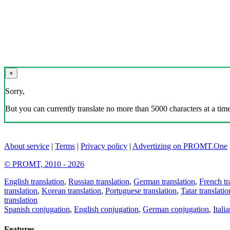
×
Sorry,
But you can currently translate no more than 5000 characters at a time
About service
|
Terms
|
Privacy policy
|
Advertizing on PROMT.One
© PROMT, 2010 - 2026
English translation
,
Russian translation
,
German translation
,
French tr
translation
,
Korean translation
,
Portuguese translation
,
Tatar translatio
translation
Spanish conjugation
,
English conjugation
,
German conjugation
,
Itali
Features