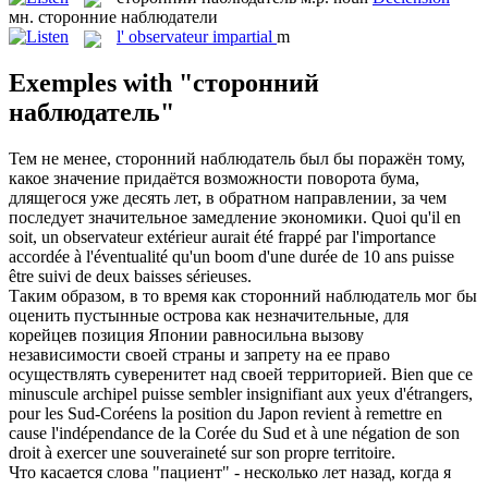
мн.
сторонние наблюдатели
l'
observateur impartial
m
Exemples with "сторонний
наблюдатель"
Тем не менее,
сторонний наблюдатель
был бы поражён тому,
какое значение придаётся возможности поворота бума,
длящегося уже десять лет, в обратном направлении, за чем
последует значительное замедление экономики.
Quoi qu'il en
soit, un observateur extérieur aurait été frappé par l'importance
accordée à l'éventualité qu'un boom d'une durée de 10 ans puisse
être suivi de deux baisses sérieuses.
Таким образом, в то время как
сторонний наблюдатель
мог бы
оценить пустынные острова как незначительные, для
корейцев позиция Японии равносильна вызову
независимости своей страны и запрету на ее право
осуществлять суверенитет над своей территорией.
Bien que ce
minuscule archipel puisse sembler insignifiant aux yeux d'étrangers,
pour les Sud-Coréens la position du Japon revient à remettre en
cause l'indépendance de la Corée du Sud et à une négation de son
droit à exercer une souveraineté sur son propre territoire.
Что касается слова "пациент" - несколько лет назад, когда я