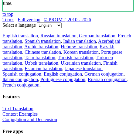
time.
to top
Terms
|
Full version
|
© PROMT, 2010 - 2026
Select a language
English translation
,
Russian translation
,
German translation
,
French
translation
,
Spanish translation
,
Italian translation
,
Azerbaijani
translation
,
Arabic translation
,
Hebrew translation
,
Kazakh
translation
,
Chinese translation
,
Korean translation
,
Portuguese
translation
,
Tatar translation
,
Turkish translation
,
Turkmen
translation
,
Uzbek translation
,
Ukrainian translation
,
Finnish
translation
,
Estonian translation
,
Japanese translation
Spanish conjugation
,
English conjugation
,
German conjugation
,
Italian conjugation
,
Portuguese conjugation
,
Russian conjugation
,
French conjugation
.
Features
Text Translation
Context Examples
Conjugation and Declension
Free apps