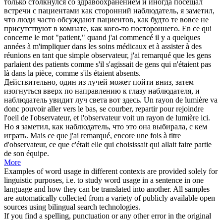
только столкнулся со здравоохранением и иногда посещал
встречи с пациентами как
сторонний наблюдатель
, я заметил,
что люди часто обсуждают пациентов, как будто те вовсе не
присутствуют в комнате, как кого-то постороннего.
En ce qui
concerne le mot "patient," quand j'ai commencé il y a quelques
années à m'impliquer dans les soins médicaux et à assister à des
réunions en tant que simple observateur, j'ai remarqué que les gens
parlaient des patients comme s'il s'agissait de gens qui n'étaient pas
là dans la pièce, comme s'ils étaient absents.
Действительно, один из лучей может пойти вниз, затем
изогнуться вверх по направлению к глазу наблюдателя, и
наблюдатель
увидит луч света вот здесь.
Un rayon de lumière va
donc pouvoir aller vers le bas, se courber, repartir pour rejoindre
l'oeil de l'
observateur
, et l'observateur voit un rayon de lumière ici.
Но я заметил, как
наблюдатель
, что это она выбирала, с кем
играть.
Mais ce que j'ai remarqué, encore une fois à titre
d'
observateur
, ce que c'était elle qui choisissait qui allait faire partie
de son équipe.
More
Examples of word usage in different contexts are provided solely for
linguistic purposes, i.e. to study word usage in a sentence in one
language and how they can be translated into another. All samples
are automatically collected from a variety of publicly available open
sources using bilingual search technologies.
If you find a spelling, punctuation or any other error in the original