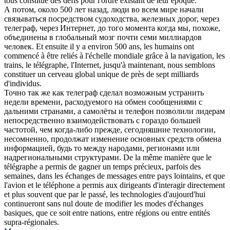
tous constitué des défis pour l'ordre existant de leur époque.
А потом, около 500 лет назад, люди во всем мире начали
связываться посредством судоходства, железных дорог, через
телеграф
, через Интернет, до того момента когда мы, похоже,
объединены в глобальный мозг почти семи миллиардов
человек.
Et ensuite il y a environ 500 ans, les humains ont
commencé à être reliés à l'échelle mondiale grâce à la navigation, les
trains, le
télégraphe
, l'Internet, jusqu'à maintenant, nous semblons
constituer un cerveau global unique de près de sept milliards
d'individus.
Точно так же как
телеграф
сделал возможным устранить
недели времени, расходуемого на обмен сообщениями с
дальними странами, а самолёты и телефон позволили лидерам
непосредственно взаимодействовать с гораздо большей
частотой, чем когда-либо прежде, сегодняшние технологии,
несомненно, продолжат изменение основных средств обмена
информацией, будь то между народами, регионами или
надрегиональными структурами.
De la même manière que le
télégraphe
a permis de gagner un temps précieux, parfois des
semaines, dans les échanges de messages entre pays lointains, et que
l'avion et le téléphone a permis aux dirigeants d'interagir directement
et plus souvent que par le passé, les technologies d'aujourd'hui
continueront sans nul doute de modifier les modes d'échanges
basiques, que ce soit entre nations, entre régions ou entre entités
supra-régionales.