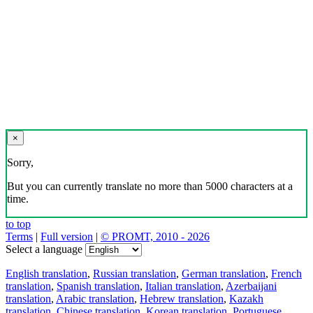
×
Sorry,
But you can currently translate no more than 5000 characters at a
time.
to top
Terms
|
Full version
|
© PROMT, 2010 - 2026
Select a language
English translation
,
Russian translation
,
German translation
,
French
translation
,
Spanish translation
,
Italian translation
,
Azerbaijani
translation
,
Arabic translation
,
Hebrew translation
,
Kazakh
translation
,
Chinese translation
,
Korean translation
,
Portuguese