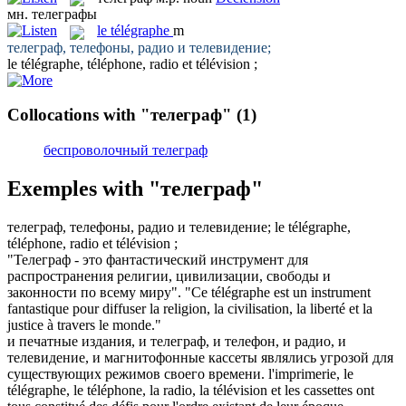
мн.
телеграфы
le
télégraphe
m
телеграф
, телефоны, радио и телевидение;
le
télégraphe
, téléphone, radio et télévision ;
Collocations with "телеграф"
(1)
беспроволочный телеграф
Exemples with "телеграф"
телеграф
, телефоны, радио и телевидение;
le
télégraphe
,
téléphone, radio et télévision ;
"
Телеграф
- это фантастический инструмент для
распространения религии, цивилизации, свободы и
законности по всему миру".
"Ce
télégraphe
est un instrument
fantastique pour diffuser la religion, la civilisation, la liberté et la
justice à travers le monde."
и печатные издания, и
телеграф
, и телефон, и радио, и
телевидение, и магнитофонные кассеты являлись угрозой для
существующих режимов своего времени.
l'imprimerie, le
télégraphe
, le téléphone, la radio, la télévision et les cassettes ont