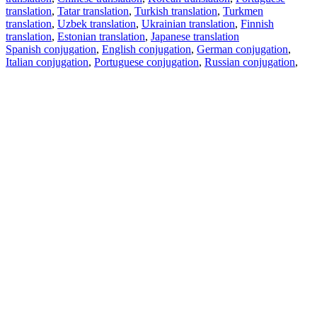
translation
,
Tatar translation
,
Turkish translation
,
Turkmen
translation
,
Uzbek translation
,
Ukrainian translation
,
Finnish
translation
,
Estonian translation
,
Japanese translation
Spanish conjugation
,
English conjugation
,
German conjugation
,
Italian conjugation
,
Portuguese conjugation
,
Russian conjugation
,
French conjugation
.
Features
Text Translation
Context Examples
Conjugation and Declension
Free apps
PROMT.One for iOS
PROMT.One for Android
Offers
For developers