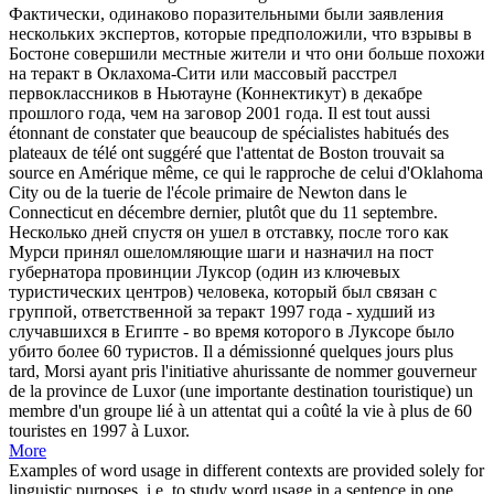
Фактически, одинаково поразительными были заявления
нескольких экспертов, которые предположили, что взрывы в
Бостоне совершили местные жители и что они больше похожи
на
теракт
в Оклахома-Сити или массовый расстрел
первоклассников в Ньютауне (Коннектикут) в декабре
прошлого года, чем на заговор 2001 года.
Il est tout aussi
étonnant de constater que beaucoup de spécialistes habitués des
plateaux de télé ont suggéré que l'
attentat
de Boston trouvait sa
source en Amérique même, ce qui le rapproche de celui d'Oklahoma
City ou de la tuerie de l'école primaire de Newton dans le
Connecticut en décembre dernier, plutôt que du 11 septembre.
Несколько дней спустя он ушел в отставку, после того как
Мурси принял ошеломляющие шаги и назначил на пост
губернатора провинции Луксор (один из ключевых
туристических центров) человека, который был связан с
группой, ответственной за
теракт
1997 года - худший из
случавшихся в Египте - во время которого в Луксоре было
убито более 60 туристов.
Il a démissionné quelques jours plus
tard, Morsi ayant pris l'initiative ahurissante de nommer gouverneur
de la province de Luxor (une importante destination touristique) un
membre d'un groupe lié à un
attentat
qui a coûté la vie à plus de 60
touristes en 1997 à Luxor.
More
Examples of word usage in different contexts are provided solely for
linguistic purposes, i.e. to study word usage in a sentence in one