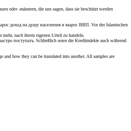
auen oder -männern, die uns sagen, dass sie beschützt werden
рос доход на душу населения и вырос ВВП.
Vor der Islamischen
t mehr, nach ihrem eigenen Urteil zu
handeln
.
 быстро
поступать
.
Schließlich seien die Kreditmärkte auch während
ge and how they can be translated into another. All samples are