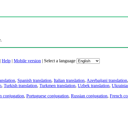
.
|
Help
|
Mobile version
|
Select a language
anslation
,
Spanish translation
,
Italian translation
,
Azerbaijani translation
n
,
Turkish translation
,
Turkmen translation
,
Uzbek translation
,
Ukrainian
an conjugation
,
Portuguese conjugation
,
Russian conjugation
,
French co