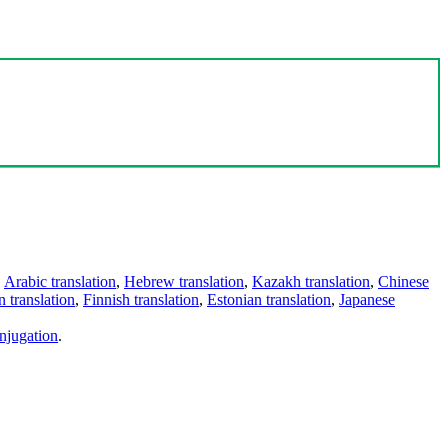
,
Arabic translation
,
Hebrew translation
,
Kazakh translation
,
Chinese
 translation
,
Finnish translation
,
Estonian translation
,
Japanese
njugation
.