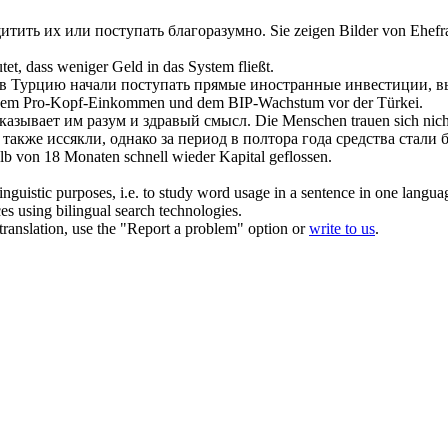
итить их или
поступать
благоразумно.
Sie zeigen Bilder von Ehefr
tet, dass weniger Geld in das System
fließt
.
о в Турцию начали
поступать
прямые иностранные инвестиции, вы
 dem Pro-Kopf-
Einkommen
und dem BIP-Wachstum vor der Türkei.
сказывает им разум и здравый смысл.
Die Menschen trauen sich nich
также иссякли, однако за период в полтора года средства стали
alb von 18 Monaten schnell wieder Kapital
geflossen
.
inguistic purposes, i.e. to study word usage in a sentence in one langua
ces using bilingual search technologies.
r translation, use the "Report a problem" option or
write to us
.