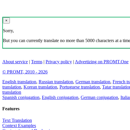
×
Sorry,
But you can currently translate no more than 5000 characters at a time
About service
|
Terms
|
Privacy policy
|
Advertizing on PROMT.One
© PROMT, 2010 - 2026
English translation
,
Russian translation
,
German translation
,
French tr
translation
,
Korean translation
,
Portuguese translation
,
Tatar translatio
translation
Spanish conjugation
,
English conjugation
,
German conjugation
,
Itali
Features
Text Translation
Context Examples