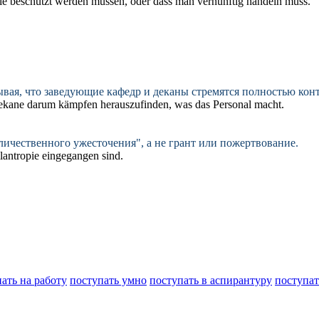
sie beschützt werden müssen, oder dass man vernünftig
handeln
muss.
ывая, что заведующие кафедр и деканы стремятся полностью кон
Dekane darum kämpfen herauszufinden, was das Personal macht.
личественного ужесточения", а не грант или пожертвование.
ilantropie
eingegangen
sind.
ать на работу
поступать умно
поступать в аспирантуру
поступат