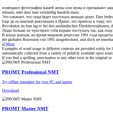
помещают фотографии вашей жены или мужа и призывают защ
müssen, oder dass man vernünftig
handeln
muss.
Это означает, что сюда будет
поступать
меньше денег.
Dies bedeu
Еще до исламской революции в Иране, это привело к тому, чт
Revolution im Iran lag er bei den ausländischen Direktinvestitionen,
Люди больше не чувствуют себя вправе
поступать
так, как под
В конце концов, во время мировой рецессии 1991 года кредиты 
der globalen Rezession von 1991 ausgetrocknet, und doch sei innerh
Examples of word usage in different contexts are provided solely for l
automatically collected from a variety of publicly available open sour
If you find a spelling, punctuation or any other error in the original o
PROMT Professional NMT
Try offline translator for your PC and laptop
Download
PROMT Master NMT