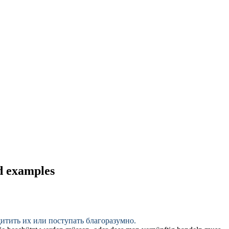
d examples
итить их или
поступать
благоразумно.