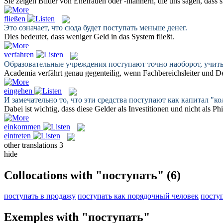
Sie zeigen Bilder von Ehefrauen oder -männern, die uns sagen, dass 
fließen
Это означает, что сюда будет
поступать
меньше денег.
Dies bedeutet, dass weniger Geld in das System
fließt
.
verfahren
Образовательные учреждения
поступают
точно наоборот, учит
Academia
verfährt
genau gegenteilig, wenn Fachbereichsleiter und 
eingehen
И замечательно то, что эти средства
поступают
как капитал "ко
Dabei ist wichtig, dass diese Gelder als Investitionen und nicht als Ph
einkommen
eintreten
other translations
3
hide
Collocations with "поступать"
(6)
поступать в продажу
поступать как порядочный человек
поступ
Exemples with "поступать"