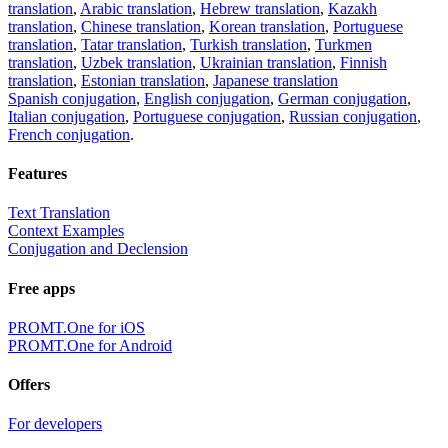
translation
,
Arabic translation
,
Hebrew translation
,
Kazakh
translation
,
Chinese translation
,
Korean translation
,
Portuguese
translation
,
Tatar translation
,
Turkish translation
,
Turkmen
translation
,
Uzbek translation
,
Ukrainian translation
,
Finnish
translation
,
Estonian translation
,
Japanese translation
Spanish conjugation
,
English conjugation
,
German conjugation
,
Italian conjugation
,
Portuguese conjugation
,
Russian conjugation
,
French conjugation
.
Features
Text Translation
Context Examples
Conjugation and Declension
Free apps
PROMT.One for iOS
PROMT.One for Android
Offers
For developers