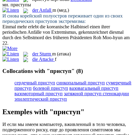
мн.
приступы
der
Anfall
m
(мед.)
И снова корейский полуостров переживает один из своих
периодических
приступов
экстремизма:
Einmal mehr erlebt die koreanische Halbinsel einen ihrer
periodischen
Anfälle
von Extremismus, gekennzeichnet diesmal
durch den Selbstmord des früheren Präsidenten Roh Moo-hyun am
22.
der
Sturm
m
(атака)
die
Attacke
f
Collocations with "приступ"
(8)
сердечный приступ
синкопальный приступ
сумеречный
приступ
болевой приступ
вазовагальный приступ
вазомоторный приступ
затяжной приступ стенокардии
эпилептический приступ
Exemples with "приступ"
И если мы имеем компьютер, вживленный в тело человека,
подверженного риску, еще до проявления симптомов мы