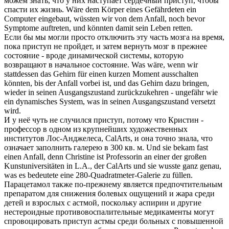
можем знать, что у них наступает сердечный
приступ
, чтобы
спасти их жизнь.
Wäre dem Körper eines Gefährdeten ein
Computer eingebaut, wüssten wir von dem
Anfall
, noch bevor
Symptome auftreten, und könnten damit sein Leben retten.
Если бы мы могли просто отключить эту часть мозга на время,
пока
приступ
не пройдет, и затем вернуть мозг в прежнее
состояние - вроде динамической системы, которую
возвращают в начальное состояние.
Was wäre, wenn wir
stattdessen das Gehirn für einen kurzen Moment ausschalten
könnten, bis der
Anfall
vorbei ist, und das Gehirn dazu bringen,
wieder in seinen Ausgangszustand zurückzukehren - ungefähr wie
ein dynamisches System, was in seinen Ausgangszustand versetzt
wird.
И у неё чуть не случился
приступ
, потому что Кристин -
профессор в одном из крупнейших художественных
институтов Лос-Анджелеса, CalArts, и она точно знала, что
означает заполнить галерею в 300 кв. м.
Und sie bekam fast
einen
Anfall
, denn Christine ist Professorin an einer der großen
Kunstuniversitäten in L.A., der CalArts und sie wusste ganz genau,
was es bedeutete eine 280-Quadratmeter-Galerie zu füllen.
Парацетамол также по-прежнему является предпочтительным
препаратом для снижения болевых ощущений и жара среди
детей и взрослых с астмой, поскольку аспирин и другие
нестероидные противовоспалительные медикаменты могут
спровоцировать
приступ
астмы среди больных с повышенной