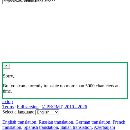
×
Sorry,
But you can currently translate no more than 5000 characters at a
time.
to top
Terms
|
Full version
|
© PROMT, 2010 - 2026
Select a language
English translation
,
Russian translation
,
German translation
,
French
translation
,
Spanish translation
,
Italian translation
,
Azerbaijani