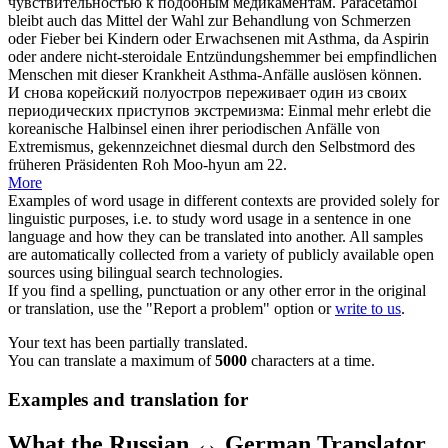
чувствительностью к подобным медикаментам.
Paracetamol
bleibt auch das Mittel der Wahl zur Behandlung von Schmerzen
oder Fieber bei Kindern oder Erwachsenen mit Asthma, da Aspirin
oder andere nicht-steroidale Entzündungshemmer bei empfindlichen
Menschen mit dieser Krankheit Asthma-
Anfälle
auslösen können.
И снова корейский полуостров переживает один из своих
периодических
приступов
экстремизма:
Einmal mehr erlebt die
koreanische Halbinsel einen ihrer periodischen
Anfälle
von
Extremismus, gekennzeichnet diesmal durch den Selbstmord des
früheren Präsidenten Roh Moo-hyun am 22.
More
Examples of word usage in different contexts are provided solely for
linguistic purposes, i.e. to study word usage in a sentence in one
language and how they can be translated into another. All samples
are automatically collected from a variety of publicly available open
sources using bilingual search technologies.
If you find a spelling, punctuation or any other error in the original
or translation, use the "Report a problem" option or
write to us
.
Your text has been partially translated.
You can translate a maximum of
5000
characters at a time.
Examples and translation for
What the Russian ↔ German Translator