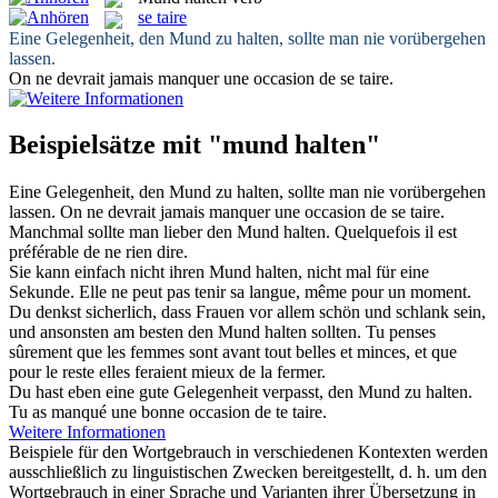
se taire
Eine Gelegenheit, den
Mund
zu
halten
, sollte man nie vorübergehen
lassen.
On ne devrait jamais manquer une occasion de
se taire
.
Beispielsätze mit "mund halten"
Eine Gelegenheit, den
Mund
zu
halten
, sollte man nie vorübergehen
lassen.
On ne devrait jamais manquer une occasion de
se taire
.
Manchmal sollte man lieber den
Mund halten
.
Quelquefois il est
préférable de ne rien dire.
Sie kann einfach nicht ihren
Mund halten
, nicht mal für eine
Sekunde.
Elle ne peut pas tenir sa langue, même pour un moment.
Du denkst sicherlich, dass Frauen vor allem schön und schlank sein,
und ansonsten am besten den
Mund halten
sollten.
Tu penses
sûrement que les femmes sont avant tout belles et minces, et que
pour le reste elles feraient mieux de la fermer.
Du hast eben eine gute Gelegenheit verpasst, den
Mund
zu
halten
.
Tu
as
manqué une bonne occasion de te taire.
Weitere Informationen
Beispiele für den Wortgebrauch in verschiedenen Kontexten werden
ausschließlich zu linguistischen Zwecken bereitgestellt, d. h. um den
Wortgebrauch in einer Sprache und Varianten ihrer Übersetzung in