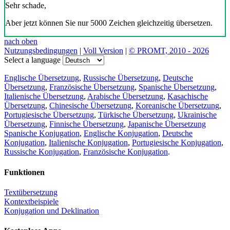
Sehr schade,
Aber jetzt können Sie nur 5000 Zeichen gleichzeitig übersetzen.
nach oben
Nutzungsbedingungen
|
Voll Version
|
© PROMT, 2010 - 2026
Select a language
Englische Übersetzung
,
Russische Übersetzung
,
Deutsche
Übersetzung
,
Französische Übersetzung
,
Spanische Übersetzung
,
Italienische Übersetzung
,
Arabische Übersetzung
,
Kasachische
Übersetzung
,
Chinesische Übersetzung
,
Koreanische Übersetzung
,
Portugiesische Übersetzung
,
Türkische Übersetzung
,
Ukrainische
Übersetzung
,
Finnische Übersetzung
,
Japanische Übersetzung
Spanische Konjugation
,
Englische Konjugation
,
Deutsche
Konjugation
,
Italienische Konjugation
,
Portugiesische Konjugation
,
Russische Konjugation
,
Französische Konjugation
.
Funktionen
Textübersetzung
Kontextbeispiele
Konjugation und Deklination