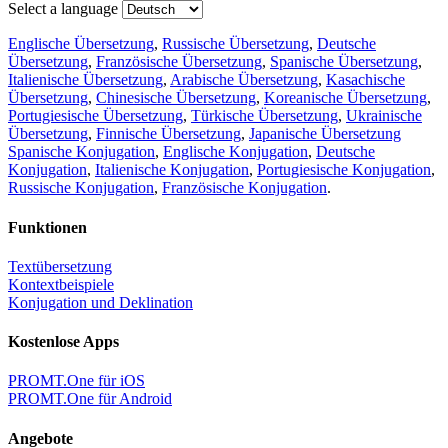
Select a language
Englische Übersetzung
,
Russische Übersetzung
,
Deutsche
Übersetzung
,
Französische Übersetzung
,
Spanische Übersetzung
,
Italienische Übersetzung
,
Arabische Übersetzung
,
Kasachische
Übersetzung
,
Chinesische Übersetzung
,
Koreanische Übersetzung
,
Portugiesische Übersetzung
,
Türkische Übersetzung
,
Ukrainische
Übersetzung
,
Finnische Übersetzung
,
Japanische Übersetzung
Spanische Konjugation
,
Englische Konjugation
,
Deutsche
Konjugation
,
Italienische Konjugation
,
Portugiesische Konjugation
,
Russische Konjugation
,
Französische Konjugation
.
Funktionen
Textübersetzung
Kontextbeispiele
Konjugation und Deklination
Kostenlose Apps
PROMT.One für iOS
PROMT.One für Android
Angebote