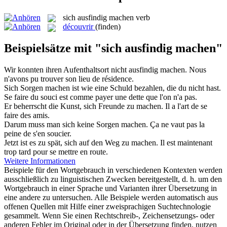
sich ausfindig machen
verb
découvrir
(finden)
Beispielsätze mit "sich ausfindig machen"
Wir konnten ihren Aufenthaltsort nicht
ausfindig machen
.
Nous
n'avons pu trouver son lieu de résidence.
Sich
Sorgen
machen
ist wie eine Schuld bezahlen, die du nicht hast.
Se
faire
du souci est comme payer une dette que l'on n'a pas.
Er beherrscht die Kunst,
sich
Freunde zu
machen
.
Il a l'art de
se
faire
des amis.
Darum muss man
sich
keine Sorgen
machen
.
Ça ne vaut pas la
peine de s'en soucier.
Jetzt ist es zu spät,
sich
auf den Weg zu
machen
.
Il est maintenant
trop tard pour
se
mettre en route.
Weitere Informationen
Beispiele für den Wortgebrauch in verschiedenen Kontexten werden
ausschließlich zu linguistischen Zwecken bereitgestellt, d. h. um den
Wortgebrauch in einer Sprache und Varianten ihrer Übersetzung in
eine andere zu untersuchen. Alle Beispiele werden automatisch aus
offenen Quellen mit Hilfe einer zweisprachigen Suchtechnologie
gesammelt. Wenn Sie einen Rechtschreib-, Zeichensetzungs- oder
anderen Fehler im Original oder in der Übersetzung finden, nutzen