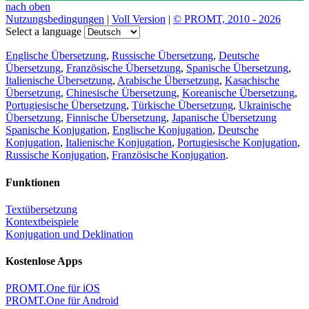
nach oben
Nutzungsbedingungen
|
Voll Version
|
© PROMT, 2010 - 2026
Select a language
Englische Übersetzung
,
Russische Übersetzung
,
Deutsche
Übersetzung
,
Französische Übersetzung
,
Spanische Übersetzung
,
Italienische Übersetzung
,
Arabische Übersetzung
,
Kasachische
Übersetzung
,
Chinesische Übersetzung
,
Koreanische Übersetzung
,
Portugiesische Übersetzung
,
Türkische Übersetzung
,
Ukrainische
Übersetzung
,
Finnische Übersetzung
,
Japanische Übersetzung
Spanische Konjugation
,
Englische Konjugation
,
Deutsche
Konjugation
,
Italienische Konjugation
,
Portugiesische Konjugation
,
Russische Konjugation
,
Französische Konjugation
.
Funktionen
Textübersetzung
Kontextbeispiele
Konjugation und Deklination
Kostenlose Apps
PROMT.One für iOS
PROMT.One für Android