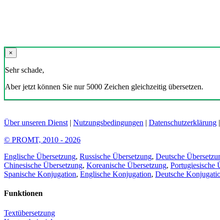
×
Sehr schade,
Aber jetzt können Sie nur 5000 Zeichen gleichzeitig übersetzen.
Über unseren Dienst
|
Nutzungsbedingungen
|
Datenschutzerklärung
© PROMT, 2010 - 2026
Englische Übersetzung
,
Russische Übersetzung
,
Deutsche Übersetzu
Chinesische Übersetzung
,
Koreanische Übersetzung
,
Portugiesische 
Spanische Konjugation
,
Englische Konjugation
,
Deutsche Konjugati
Funktionen
Textübersetzung