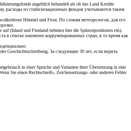
ilisierungsfonds angeblich behandelt als ob das Land Kredite
му, расходы из стабилизационных фондов учитываются таким
 wolkenloser Himmel und Frost.
По словам метеорологов, для его
орозки.
e auf (Island und Finnland nehmen hier die Spitzenpositionen ein),
та в списке наименее коррумпированных стран, в то время как
феденциально
der Geschichtsschreibung.
За
следующие 30 лет, если верить
rtgebrauch in einer Sprache und Varianten ihrer Übersetzung in eine
Wenn Sie einen Rechtschreib-, Zeichensetzungs- oder anderen Fehler