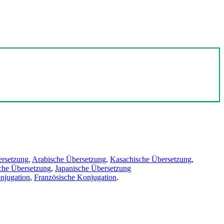
ersetzung
,
Arabische Übersetzung
,
Kasachische Übersetzung
,
che Übersetzung
,
Japanische Übersetzung
njugation
,
Französische Konjugation
.