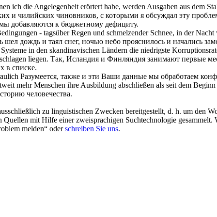
n ich die Angelegenheit erörtert habe, werden Ausgaben aus dem Stab
их и чилийских чиновников, с которыми я обсуждал эту пробле
суммы добавляются к бюджетному дефициту.
 Bedingungen - tagsüber Regen und schmelzender Schnee, in der Nacht
 шел дождь и таял снег, ночью небо прояснилось и начались зам
 Systeme in den skandinavischen Ländern die niedrigste Korruptionsrat
schlagen liegen.
Так, Исландия и Финляндия занимают первые мес
х в списке.
aulich
Разумеется, также и эти Ваши данные мы обработаем кон
it mehr Menschen ihre Ausbildung abschließen als seit dem Beginn 
сторию человечества.
schließlich zu linguistischen Zwecken bereitgestellt, d. h. um den Wo
en Quellen mit Hilfe einer zweisprachigen Suchtechnologie gesammelt. 
„Problem melden“ oder
schreiben Sie uns
.