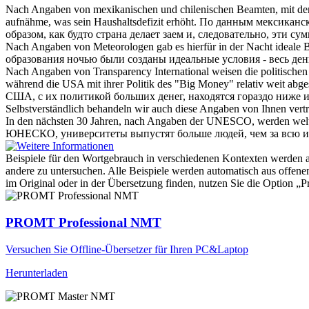
Nach Angaben von
mexikanischen und chilenischen Beamten, mit dene
aufnähme, was sein Haushaltsdefizit erhöht.
По данным
мексиканск
образом, как будто страна делает заем и, следовательно, эти 
Nach Angaben von
Meteorologen gab es hierfür in der Nacht ideale
образования ночью были созданы идеальные условия - весь день
Nach Angaben von
Transparency International weisen die politischen
während die USA mit ihrer Politik des "Big Money" relativ weit abge
США, с их политикой больших денег, находятся гораздо ниже и
Selbstverständlich behandeln wir auch diese
Angaben von
Ihnen vertr
In den nächsten 30 Jahren,
nach Angaben
der UNESCO, werden weltwe
ЮНЕСКО, университеты выпустят больше людей, чем за всю и
Beispiele für den Wortgebrauch in verschiedenen Kontexten werden aus
andere zu untersuchen. Alle Beispiele werden automatisch aus offen
im Original oder in der Übersetzung finden, nutzen Sie die Option 
PROMT Professional NMT
Versuchen Sie Offline-Übersetzer für Ihren PC&Laptop
Herunterladen