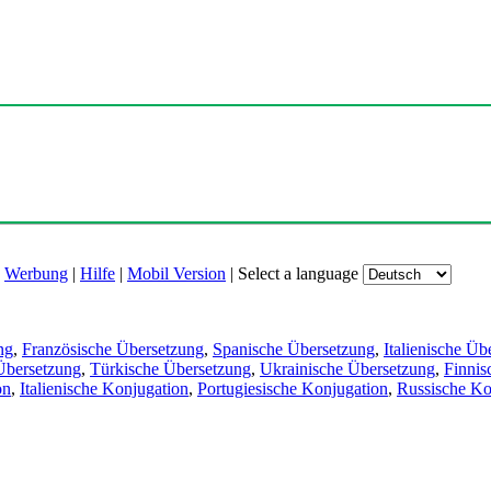
|
Werbung
|
Hilfe
|
Mobil Version
|
Select a language
ng
,
Französische Übersetzung
,
Spanische Übersetzung
,
Italienische Üb
Übersetzung
,
Türkische Übersetzung
,
Ukrainische Übersetzung
,
Finnis
on
,
Italienische Konjugation
,
Portugiesische Konjugation
,
Russische Ko