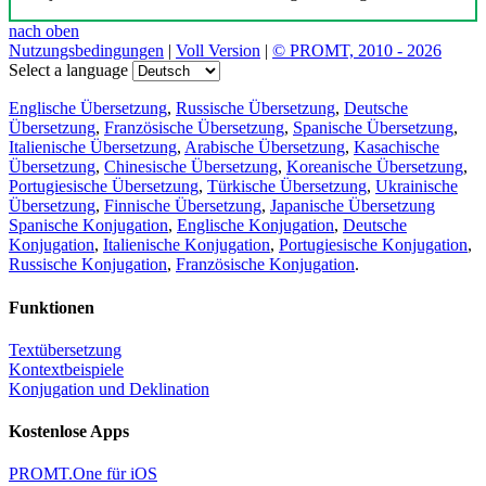
nach oben
Nutzungsbedingungen
|
Voll Version
|
© PROMT, 2010 - 2026
Select a language
Englische Übersetzung
,
Russische Übersetzung
,
Deutsche
Übersetzung
,
Französische Übersetzung
,
Spanische Übersetzung
,
Italienische Übersetzung
,
Arabische Übersetzung
,
Kasachische
Übersetzung
,
Chinesische Übersetzung
,
Koreanische Übersetzung
,
Portugiesische Übersetzung
,
Türkische Übersetzung
,
Ukrainische
Übersetzung
,
Finnische Übersetzung
,
Japanische Übersetzung
Spanische Konjugation
,
Englische Konjugation
,
Deutsche
Konjugation
,
Italienische Konjugation
,
Portugiesische Konjugation
,
Russische Konjugation
,
Französische Konjugation
.
Funktionen
Textübersetzung
Kontextbeispiele
Konjugation und Deklination
Kostenlose Apps
PROMT.One für iOS