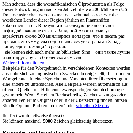
Man schätzt, dass die westafrikanischen Ölproduzenten als Folge
dieser Entwicklung im nächsten Jahrzehnt etwa 200 Milliarden US-
Dollar
einstreichen
werden - mehr als zehnmal so viel wie die
westlichen Länder dieser Region jährlich an Finanzhilfen
zukommen lassen.
В результате за следующие десять лет
нефтедобывающие страны Западной Африки смогут
заработать около 200 миллиардов долларов, что в десять раз
превышает сумму, ежегодно выделяемую странами Запада
"индустрии помощи" в регионе.
- sie kennen
sich
auch mehr im biblischen Sinn.
- они также лучше
знают друг друга в библейском смысле.
Weitere Informationen
Beispiele für den Wortgebrauch in verschiedenen Kontexten werden
ausschließlich zu linguistischen Zwecken bereitgestellt, d. h. um den
Wortgebrauch in einer Sprache und Varianten ihrer Übersetzung in
eine andere zu untersuchen. Alle Beispiele werden automatisch aus
offenen Quellen mit Hilfe einer zweisprachigen Suchtechnologie
gesammelt. Wenn Sie einen Rechtschreib-, Zeichensetzungs- oder
anderen Fehler im Original oder in der Übersetzung finden, nutzen
Sie die Option „Problem melden“ oder
schreiben Sie uns
.
Ihr Text wurde teilweise übersetzt.
Sie können maximal
5000
Zeichen gleichzeitig übersetzen.
Examples and translation for