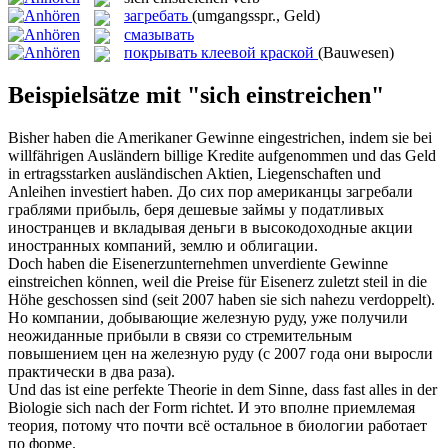
загребать
(umgangsspr., Geld)
смазывать
покрывать клеевой краской
(Bauwesen)
Beispielsätze mit "sich einstreichen"
Bisher haben die Amerikaner Gewinne
eingestrichen
, indem sie bei
willfährigen Ausländern billige Kredite aufgenommen und das Geld
in ertragsstarken ausländischen Aktien, Liegenschaften und
Anleihen investiert haben.
До сих пор американцы
загребали
граблями прибыль, беря дешевые займы у податливых
иностранцев и вкладывая деньги в высокодоходные акции
иностранных компаний, землю и облигации.
Doch haben die Eisenerzunternehmen unverdiente Gewinne
einstreichen
können, weil die Preise für Eisenerz zuletzt steil in die
Höhe geschossen sind (seit 2007 haben sie sich nahezu verdoppelt).
Но компании, добывающие железную руду, уже получили
неожиданные прибыли в связи со стремительным
повышением цен на железную руду (с 2007 года они выросли
практически в два раза).
Und das ist eine perfekte Theorie in dem Sinne, dass fast alles in der
Biologie
sich
nach der Form richtet.
И это вполне приемлемая
теория, потому что почти всё остальное в биологии работает
по форме.