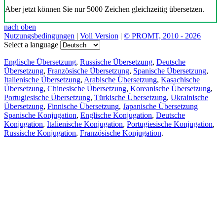
Aber jetzt können Sie nur 5000 Zeichen gleichzeitig übersetzen.
nach oben
Nutzungsbedingungen
|
Voll Version
|
© PROMT, 2010 - 2026
Select a language
Englische Übersetzung
,
Russische Übersetzung
,
Deutsche
Übersetzung
,
Französische Übersetzung
,
Spanische Übersetzung
,
Italienische Übersetzung
,
Arabische Übersetzung
,
Kasachische
Übersetzung
,
Chinesische Übersetzung
,
Koreanische Übersetzung
,
Portugiesische Übersetzung
,
Türkische Übersetzung
,
Ukrainische
Übersetzung
,
Finnische Übersetzung
,
Japanische Übersetzung
Spanische Konjugation
,
Englische Konjugation
,
Deutsche
Konjugation
,
Italienische Konjugation
,
Portugiesische Konjugation
,
Russische Konjugation
,
Französische Konjugation
.
Funktionen
Textübersetzung
Kontextbeispiele
Konjugation und Deklination
Kostenlose Apps