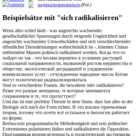
радикализироваться
(Pol.)
Beispielsätze mit "sich radikalisieren"
Wenn alles schief läuft - was angesichts wachsender
gesellschaftlicher Spannungen durch steigende Ungleichheit und
angesichts wachsender Umweltschäden und sich verschlechternder
öffentlicher Dienstleistungen wahrscheinlich ist -, könnten Chinas
entfremdete Massen politisch
radikalisiert
werden.
Когда что-то
пойдет не так - что весьма вероятно в условиях растущей
социальной напряженности, вызванной ростом неравенства в
обществе, экологической деградацией и ухудшением
коммунальных услуг - отчужденные народные массы Китая
могут политически
радикализироваться
.
Sind es verschiedene Frauen, die bewahren oder
radikalisieren
?
Разве это разные женщины, те которые занимаются
сохранением и те, что протестуют?
Und das ist eine perfekte Theorie in dem Sinne, dass fast alles in der
Biologie
sich
nach der Form richtet.
И это вполне приемлемая
теория, потому что почти всё остальное в биологии работает
по форме.
Berlusconis programmatische Mehrdeutigkeit und sein politischer
Extremismus polarisieren Italien und
radikalisieren
die Opposition.
Программная неопределенность и политический экстремизм