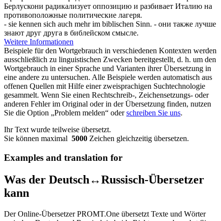
Берлускони радикализует оппозицию и разбивает Италию на
противоположные политические лагеря.
- sie kennen
sich
auch mehr im biblischen Sinn.
- они также лучше
знают друг друга в библейском смысле.
Weitere Informationen
Beispiele für den Wortgebrauch in verschiedenen Kontexten werden
ausschließlich zu linguistischen Zwecken bereitgestellt, d. h. um den
Wortgebrauch in einer Sprache und Varianten ihrer Übersetzung in
eine andere zu untersuchen. Alle Beispiele werden automatisch aus
offenen Quellen mit Hilfe einer zweisprachigen Suchtechnologie
gesammelt. Wenn Sie einen Rechtschreib-, Zeichensetzungs- oder
anderen Fehler im Original oder in der Übersetzung finden, nutzen
Sie die Option „Problem melden“ oder
schreiben Sie uns
.
Ihr Text wurde teilweise übersetzt.
Sie können maximal
5000
Zeichen gleichzeitig übersetzen.
Examples and translation for
Was der Deutsch↔Russisch-Übersetzer
kann
Der Online-Übersetzer PROMT.One übersetzt Texte und Wörter