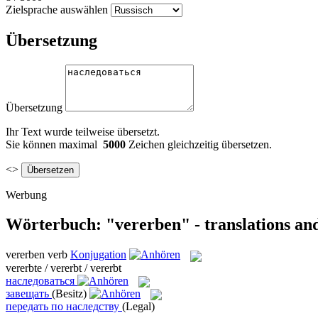
Zielsprache auswählen
Übersetzung
Übersetzung
Ihr Text wurde teilweise übersetzt.
Sie können maximal
5000
Zeichen gleichzeitig übersetzen.
<>
Werbung
Wörterbuch: "vererben" - translations an
vererben
verb
Konjugation
vererbte / vererbt / vererbt
наследоваться
завещать
(Besitz)
передать по наследству
(Legal)