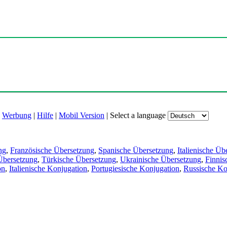
|
Werbung
|
Hilfe
|
Mobil Version
|
Select a language
ng
,
Französische Übersetzung
,
Spanische Übersetzung
,
Italienische Üb
Übersetzung
,
Türkische Übersetzung
,
Ukrainische Übersetzung
,
Finnis
on
,
Italienische Konjugation
,
Portugiesische Konjugation
,
Russische Ko