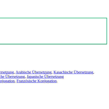
ersetzung
,
Arabische Übersetzung
,
Kasachische Übersetzung
,
che Übersetzung
,
Japanische Übersetzung
njugation
,
Französische Konjugation
.