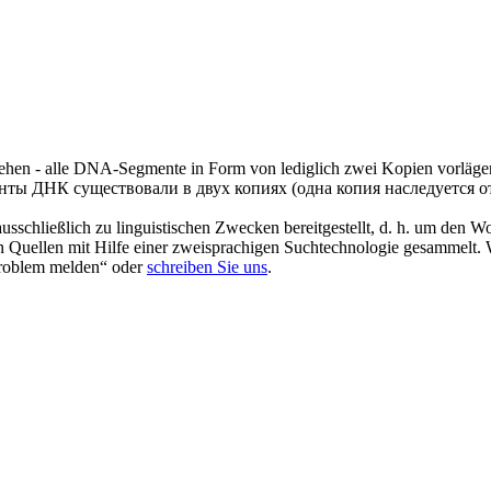
ehen - alle DNA-Segmente in Form von lediglich zwei Kopien vorläge
енты ДНК существовали в двух копиях (одна копия
наследуется
от
schließlich zu linguistischen Zwecken bereitgestellt, d. h. um den Wo
en Quellen mit Hilfe einer zweisprachigen Suchtechnologie gesammelt. 
„Problem melden“ oder
schreiben Sie uns
.