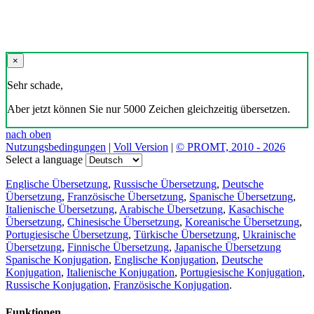
×
Sehr schade,
Aber jetzt können Sie nur 5000 Zeichen gleichzeitig übersetzen.
nach oben
Nutzungsbedingungen
|
Voll Version
|
© PROMT, 2010 - 2026
Select a language
Englische Übersetzung
,
Russische Übersetzung
,
Deutsche
Übersetzung
,
Französische Übersetzung
,
Spanische Übersetzung
,
Italienische Übersetzung
,
Arabische Übersetzung
,
Kasachische
Übersetzung
,
Chinesische Übersetzung
,
Koreanische Übersetzung
,
Portugiesische Übersetzung
,
Türkische Übersetzung
,
Ukrainische
Übersetzung
,
Finnische Übersetzung
,
Japanische Übersetzung
Spanische Konjugation
,
Englische Konjugation
,
Deutsche
Konjugation
,
Italienische Konjugation
,
Portugiesische Konjugation
,
Russische Konjugation
,
Französische Konjugation
.
Funktionen